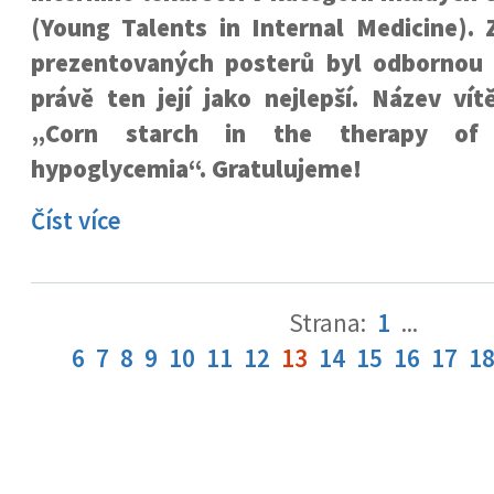
(Young Talents in Internal Medicine). 
prezentovaných posterů byl odbornou
právě ten její jako nejlepší. Název ví
„Corn starch in the therapy of p
hypoglycemia“. Gratulujeme!
Číst více
Strana:
1
...
6
7
8
9
10
11
12
13
14
15
16
17
1