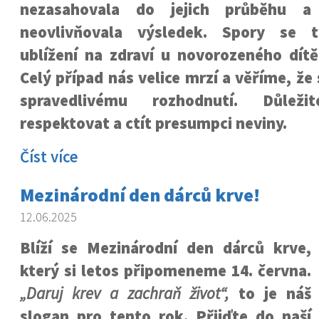
nezasahovala do jejich průběhu a
neovlivňovala výsledek. Spory se t
ublížení na zdraví u novorozeného dítě
Celý případ nás velice mrzí a věříme, že
spravedlivému rozhodnutí. Důle
respektovat a ctít presumpci neviny.
Číst více
Mezinárodní den dárců krve!
12.06.2025
Blíží se Mezinárodní den dárců krve,
který si letos připomeneme 14. června.
„Daruj krev a zachraň život“,
to je náš
slogan pro tento rok. Přijďte do naší