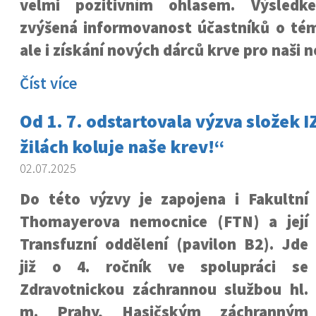
velmi pozitivním ohlasem. Výsledk
zvýšená informovanost účastníků o tém
ale i získání nových dárců krve pro naši 
Číst více
Od 1. 7. odstartovala výzva složek IZ
žilách koluje naše krev!“
02.07.2025
Do této výzvy je zapojena i Fakultní
Thomayerova nemocnice (FTN) a její
Transfuzní oddělení (pavilon B2). Jde
již o 4. ročník ve spolupráci se
Zdravotnickou záchrannou službou hl.
m. Prahy, Hasičským záchranným