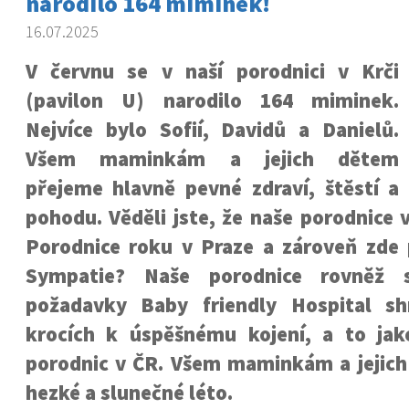
narodilo 164 miminek!
16.07.2025
V červnu se v naší porodnici v Krči
(pavilon U) narodilo 164 miminek.
Nejvíce bylo Sofií, Davidů a Danielů.
Všem maminkám a jejich dětem
přejeme hlavně pevné zdraví, štěstí a
pohodu. Věděli jste, že naše porodnice 
Porodnice roku v Praze a zároveň zde p
Sympatie? Naše porodnice rovněž s
požadavky Baby friendly Hospital sh
krocích k úspěšnému kojení, a to ja
porodnic v ČR. Všem maminkám
a jeji
hezké a slunečné léto.