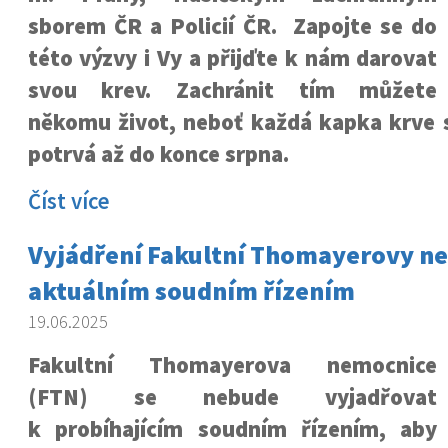
sborem ČR a Policií ČR. Zapojte se do
této výzvy i Vy a přijďte k nám darovat
svou krev. Zachránit tím můžete
někomu život, neboť každá kapka krve s
potrvá až do konce srpna.
Číst více
Vyjádření Fakultní Thomayerovy n
aktuálním soudním řízením
19.06.2025
Fakultní Thomayerova nemocnice
(FTN) se nebude vyjadřovat
k probíhajícím soudním řízením, aby