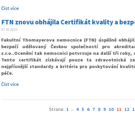
Číst více
FTN znovu obhájila Certifikát kvality a bezpe
07.10.2025
Fakultní Thomayerova nemocnice (FTN) úspěšně obhájila
bezpečí udělovaný Českou společností pro akreditac
s.r.o..Ocenění tak nemocnici potvrzuje na další tři roky, 
Tento certifikát získávají pouze ta zdravotnická zař
nejpřísnější standardy a kritéria pro poskytování kvalit
péče.
Číst více
Strana:
1
...
4
5
6
7
8
9
10
11
12
1