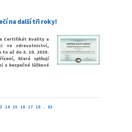
čí na další tři roky!
 Certifikát kvality a
i ve zdravotnictví,
a to až do 3. 10. 2028.
ízení, která splňují
ní a bezpečné lůžkové
3
14
15
16
17
18
...
83