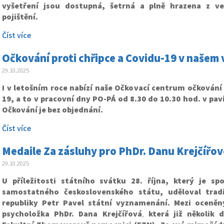
vyšetření jsou dostupná, šetrná a plně hrazena z v
pojištění.
Číst více
Očkování proti chřipce a Covidu-19 v našem
29.10.2025
I v letošním roce nabízí naše Očkovací centrum očkování 
19, a to v pracovní dny PO-PÁ od 8.30 do 10.30 hod. v pav
Očkování je bez objednání.
Číst více
Medaile Za zásluhy pro PhDr. Danu Krejčířo
29.10.2025
U příležitosti státního svátku 28. října, který je s
samostatného československého státu, uděloval trad
republiky Petr Pavel státní vyznamenání.
Mezi oceněn
psycholožka PhDr. Dana Krejčířová
,
která již několik 