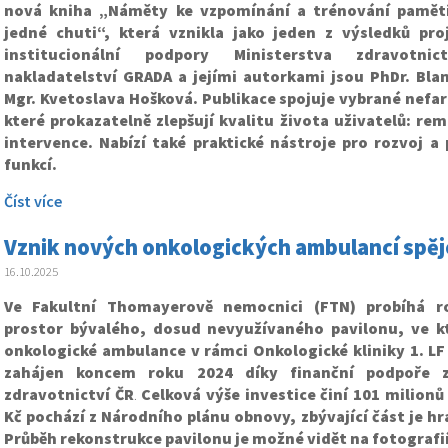
nová kniha „Náměty ke vzpomínání a trénování paměti
jedné chuti“, která vznikla jako jeden z výsledků pr
institucionální podpory Ministerstva zdravotni
nakladatelství GRADA a jejími autorkami jsou PhDr. Blan
Mgr. Kvetoslava Hošková. Publikace spojuje vybrané nef
které prokazatelně zlepšují kvalitu života uživatelů: rem
intervence. Nabízí také praktické nástroje pro rozvoj a
funkcí.
Číst více
Vznik nových onkologických ambulancí spěj
16.10.2025
Ve Fakultní Thomayerově nemocnici (FTN) probíhá ro
prostor bývalého, dosud nevyužívaného pavilonu, ve 
onkologické ambulance v rámci Onkologické kliniky 1. LF 
zahájen koncem roku 2024 díky finanční podpoře z
zdravotnictví ČR
.
Celková výše investice činí 101 milionů
Kč pochází z Národního plánu obnovy, zbývající část je h
Průběh rekonstrukce pavilonu je možné vidět na fotografi