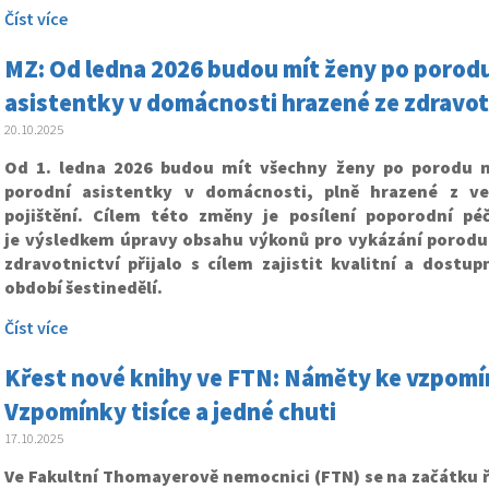
Číst více
MZ: Od ledna 2026 budou mít ženy po porodu
asistentky v domácnosti hrazené ze zdravot
20.10.2025
Od 1. ledna 2026 budou mít všechny ženy po porodu n
porodní asistentky v domácnosti, plně hrazené z ve
pojištění. Cílem této změny je posílení poporodní 
je výsledkem úpravy obsahu výkonů pro vykázání porodu
zdravotnictví přijalo s cílem zajistit kvalitní a dostu
období šestinedělí.
Číst více
Křest nové knihy ve FTN: Náměty ke vzpomín
Vzpomínky tisíce a jedné chuti
17.10.2025
Ve Fakultní Thomayerově nemocnici (FTN) se na začátku ří