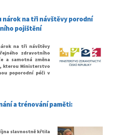
 nárok na tři návštěvy porodní
ního pojištění
árok na tři návštěvy
řejného zdravotního
péče a samotná změna
, kterou Ministerstvo
pnou poporodní péči v
ání a trénování paměti:
jna slavnostně křtila