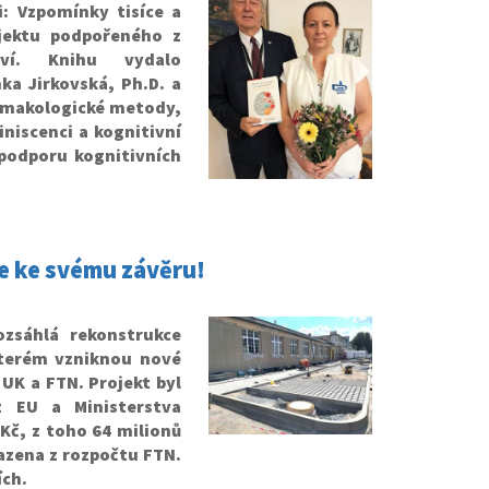
: Vzpomínky tisíce a
ojektu podpořeného z
ctví. Knihu vydalo
ka Jirkovská, Ph.D. a
armakologické metody,
iniscenci a kognitivní
 podporu kognitivních
e ke svému závěru!
zsáhlá rekonstrukce
kterém vzniknou nové
UK a FTN. Projekt byl
 EU a Ministerstva
 Kč, z toho 64 milionů
razena z rozpočtu FTN.
ích.