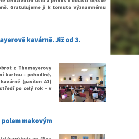
celoživotní úsilí a přínos v oblasti dětské
pně.
Gratulujeme ji k tomuto významnému
ayerově kavárně. Již od 3.
dobrot z Thomayerovy
ní kartou – pohodlně,
 kavárně (pavilon A1)
středí po celý rok – v
ky polem makovým