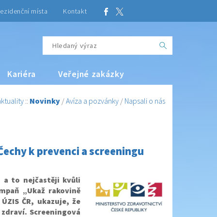
ezidenční místa
Kontakt
Kariéra
Veřejné zakázky
ktuality
::
Novinky
/
Avíza a pozvánky
/
Napsali o nás
Čechy k prevenci a screeningu
a to nejčastěji kvůli
ampaň „Ukaž rakovině
 ÚZIS ČR, ukazuje, že
í zdraví. Screeningová