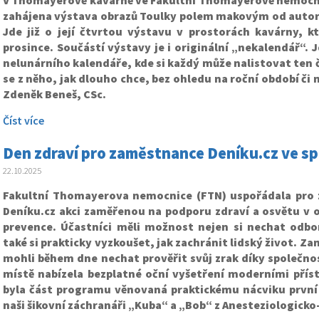
V Thomayerově kavárně ve Fakultní Thomayerově nemocnici
zahájena výstava obrazů Toulky polem makovým od autor
Jde již o její čtvrtou výstavu v prostorách kavárny, k
prosince. Součástí výstavy je i originální „nekalendář“. 
nelunárního kalendáře, kde si každý může nalistovat ten č
se z něho, jak dlouho chce, bez ohledu na roční období či 
Zdeněk Beneš, CSc.
Číst více
Den zdraví pro zaměstnance Deníku.cz ve sp
22.10.2025
Fakultní Thomayerova nemocnice (FTN) uspořádala pro
Deníku.cz akci zaměřenou na podporu zdraví a osvětu v o
prevence. Účastníci měli možnost nejen si nechat odbor
také si prakticky vyzkoušet, jak zachránit lidský život. Z
mohli během dne nechat prověřit svůj zrak díky společnos
místě nabízela bezplatné oční vyšetření moderními přístr
byla část programu věnovaná praktickému nácviku první
naši šikovní záchranáři „Kuba“ a „Bob“ z Anesteziologicko-r