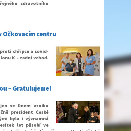
eřejného zdravotního
 v Očkovacím centru
proti chřipce a covid-
ilonu K – zadní vchod.
vou – Gratulujeme!
pojen se Dnem vzniku
ičně prezident České
ými byla i významná
desítek let působí ve