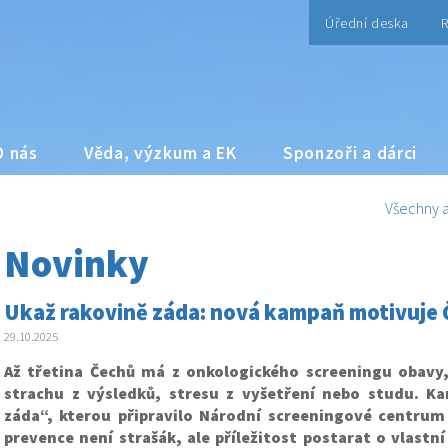
Úřední deska
R
O nás
Věda, výzkum a EK
Sponzoři a dárci
Všechny a
Novinky
Ukaž rakovině záda: nová kampaň motivuje 
29.10.2025
Až třetina Čechů má z onkologického screeningu obavy, 
strachu z výsledků, stresu z vyšetření nebo studu. K
záda“, kterou připravilo Národní screeningové centrum
prevence není strašák, ale příležitost postarat o vlastn