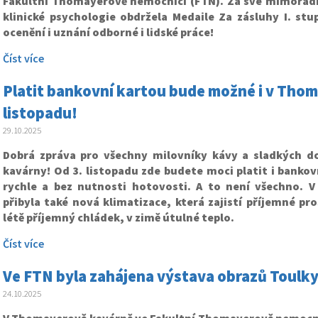
Fakultní Thomayerově nemocnici (FTN). Za své mimořádné 
klinické psychologie obdržela Medaile Za zásluhy I. stu
ocenění i uznání odborné i lidské práce!
Číst více
Platit bankovní kartou bude možné i v Thom
listopadu!
29.10.2025
Dobrá zpráva pro všechny milovníky kávy a sladkých 
kavárny! Od 3. listopadu zde budete moci platit i bankov
rychle a bez nutnosti hotovosti.
A to není všechno. V
přibyla také nová klimatizace, která zajistí příjemné pro
létě příjemný chládek, v zimě útulné teplo.
Číst více
Ve FTN byla zahájena výstava obrazů Toul
24.10.2025