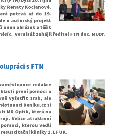
 (FTN) byla 20. října
ky Renaty Kocianové.
terá potrvá až do 19.
Jde o autorský projekt
i onen obrázek a těšit
měsíc. Vernisáž zahájil ředitel FTN doc. MUDr.
olupráci s FTN
 zaměstnance redakce
blasti první pomoci a
ně vyšetřit zrak, ale
aměstnanci Deníku.cz si
ti MK Optik, která na
oji. Velice atraktivní
 pomoci, kterou vedli
esuscitační kliniky 1. LF UK.