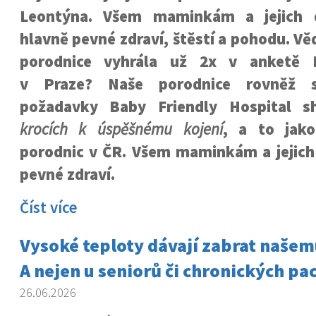
Leontýna. Všem maminkám a jejich 
hlavně pevné zdraví, štěstí a pohodu. Věd
porodnice vyhrála už 2x v anketě 
v Praze? Naše porodnice rovněž sp
požadavky Baby Friendly Hospital 
krocích k úspěšnému kojení
, a to jak
porodnic v ČR. Všem maminkám a jejic
pevné zdraví.
Číst více
Vysoké teploty dávají zabrat naše
A nejen u seniorů či chronických pa
26.06.2026