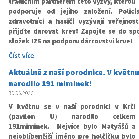
tradičním partnerem této výzvy, kterou
podporuje od jejího založení. Policis
zdravotníci a hasiči vyzývají veřejnos
přijďte darovat krev! Zapojte se do s
složek IZS na podporu dárcovství krve!
Číst více
Aktuálně z naší porodnice. V květnu
narodilo 191 miminek!
30.06.2026
V květnu se v naší porodnici v Krči
(pavilon U) narodilo celkem
191miminek. Nejvíce bylo Matyášů a
nejoblíbenější jméno pro holčičku bylo