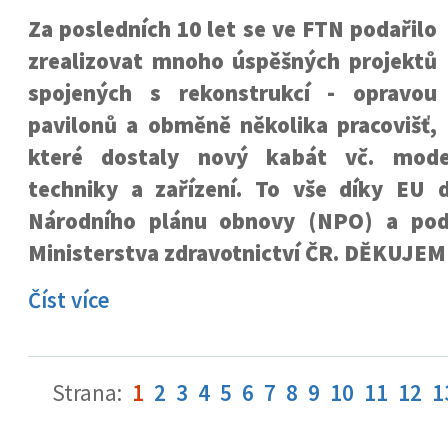
Za posledních 10 let se ve FTN podařilo
zrealizovat mnoho úspěšných projektů
spojených s rekonstrukcí­ - opravou
pavilonů a obměně několika pracovišť,
které dostaly nový kabát vč. moder
techniky a zařízení. To vše díky EU 
Národního plánu obnovy (NPO) a pod
Ministerstva zdravotnictví ČR. DĚKUJEM
Číst více
Strana:
1
2
3
4
5
6
7
8
9
10
11
12
1