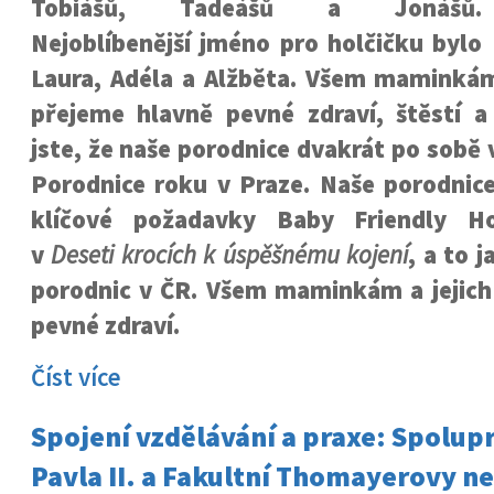
Tobiášů, Tadeášů a Jonášů.
Nejoblíbenější jméno pro holčičku bylo
Laura, Adéla a Alžběta. Všem maminkám
přejeme hlavně pevné zdraví, štěstí a
jste, že naše porodnice dvakrát po sobě 
Porodnice roku v Praze. Naše porodnice
klíčové požadavky Baby Friendly Ho
v
Deseti krocích k úspěšnému kojení
, a to 
porodnic v ČR. Všem maminkám a jejic
pevné zdraví.
Číst více
Spojení vzdělávání a praxe: Spolup
Pavla II. a Fakultní Thomayerovy n