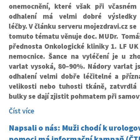
onemocnění, které však při včasném
odhalení má velmi dobré výsledky
léčby. V článku serveru mojezdravi.cz se
tomuto tématu věnuje doc. MUDr. Tomáš 
přednosta Onkologické kliniky 1. LF U
nemocnice. Šance na vyléčení je u z
varlat vysoká, 80–90%. Nádory varlat j
odhalení velmi dobře léčitelné a příz
velikosti nebo tuhosti tkáně, zatvrdlá 
bulky se dají zjistit pohmatem při samov
Číst více
Napsali o nás: Muži chodí k urologo
pomoci má informační kampaň (ČT