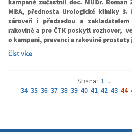
kampaně zúčastnil doc. MUDr. Roman Z
MBA, přednosta Urologické kliniky 3. 
zároveň i předsedou a zakladatelem
rakovině a pro ČTK poskytl rozhovor, v
o kampani, prevenci a rakovině prostaty 
Číst více
Strana:
1
...
34
35
36
37
38
39
40
41
42
43
44