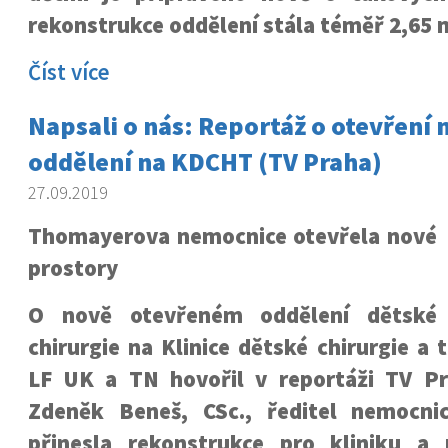
rekonstrukce oddělení stála téměř 2,65 m
Číst více
Napsali o nás: Reportáž o otevření
oddělení na KDCHT (TV Praha)
27.09.2019
Thomayerova nemocnice otevřela nové
prostory
O nově otevřeném oddělení dětské
chirurgie na Klinice dětské chirurgie a 
LF UK a TN hovořil v reportáži TV P
Zdeněk Beneš, CSc., ředitel nemocni
přinesla rekonstrukce pro kliniku a