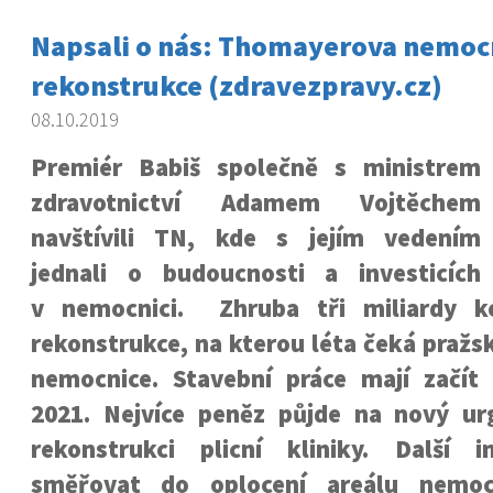
Napsali o nás: Thomayerova nemocn
rekonstrukce (zdravezpravy.cz)
08.10.2019
Premiér Babiš společně s ministrem
zdravotnictví Adamem Vojtěchem
navštívili TN, kde s jejím vedením
jednali o budoucnosti a investicích
v nemocnici. Zhruba tři miliardy k
rekonstrukce, na kterou léta čeká praž
nemocnice. Stavební práce mají začí
2021. Nejvíce peněz půjde na nový ur
rekonstrukci plicní kliniky. Další 
směřovat do oplocení areálu nemocn