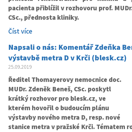
pacienta přiblížil v rozhovoru prof. MUD
CSc., přednosta kliniky.
Číst více
Napsali o nás: Komentář Zdeňka Be
výstavbě metra D v Krči (blesk.cz)
25.09.2019
Ředitel Thomayerovy nemocnice doc.
MUDr. Zdeněk Beneš, CSc. poskytl
krátký rozhovor pro blesk.cz, ve
kterém hovořil o budoucím plánu
výstavby nového metra D, resp. nové
stanice metra v pražské Krči. Tématem r