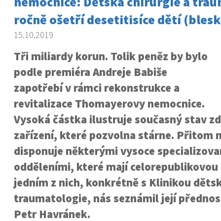
nemocnice: Dětská chirurgie a tra
ročně ošetří desetitisíce dětí (blesk
15.10.2019
Tři miliardy korun. Tolik peněz by bylo
podle premiéra Andreje Babiše
zapotřebí v rámci rekonstrukce a
revitalizace Thomayerovy nemocnice.
Vysoká částka ilustruje současný stav z
zařízení, které pozvolna stárne. Přitom
disponuje některými vysoce specializov
odděleními, které mají celorepublikovou 
jedním z nich, konkrétně s Klinikou dětsk
traumatologie, nás seznámil její přednos
Petr Havránek.