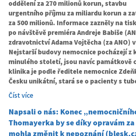
oddělení za 270 milionů korun, stavbu
urgentního příjmu za miliardu korun a z
za 500 milionů. Informace zazněly na tis
po návštěvě premiéra Andreje Babiše (AN
zdravotnictví Adama Vojtěcha (za ANO) v
Nejstarší budovy nemocnice pocházejí z k
minulého století, jsou navíc památkově c
klinika je podle ředitele nemocnice Zdeň
Česku unikátní, stará se o pacienty s tu
Číst více
Napsali o nás: Konec „nemocniční
Thomayerka by se díky opravám za t
mohla změnit k nepoznání (blesk.c