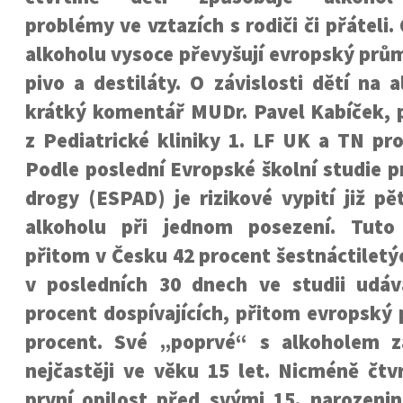
problémy ve vztazích s rodiči či přáteli. 
alkoholu vysoce převyšují evropský průmě
pivo a destiláty. O závislosti dětí na 
krátký komentář MUDr. Pavel Kabíček, p
z Pediatrické kliniky 1. LF UK a TN pr
Podle poslední Evropské školní studie pr
drogy (ESPAD) je rizikové vypití již pět
alkoholu při jednom posezení. Tut
přitom v Česku 42 procent šestnáctiletýc
v posledních 30 dnech ve studii udá
procent dospívajících, přitom evropský 
procent. Své „poprvé“ s alkoholem za
nejčastěji ve věku 15 let. Nicméně čtvr
první opilost před svými 15. narozenin