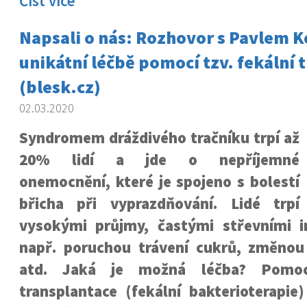
Číst více
Napsali o nás: Rozhovor s Pavlem 
unikátní léčbě pomocí tzv. fekální 
(blesk.cz)
02.03.2020
Syndromem dráždivého tračníku trpí až
20% lidí a jde o nepříjemné
onemocnění, které je spojeno s bolestí
břicha při vyprazdňování. Lidé trpí
vysokými průjmy, častými střevními i
např. poruchou trávení cukrů, změnou
atd. Jaká je možná léčba? Pomocí
transplantace (fekální bakterioterapie