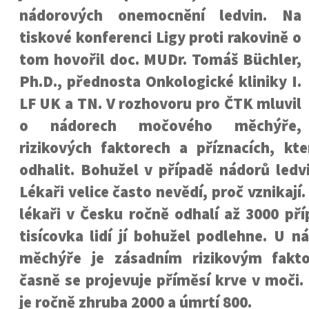
nádorových onemocnění ledvin. Na
tiskové konferenci Ligy proti rakovině o
tom hovořil doc. MUDr. Tomáš Büchler,
Ph.D., přednosta Onkologické kliniky I.
LF UK a TN. V rozhovoru pro ČTK mluvil
o nádorech močového měchýře,
rizikových faktorech a příznacích, kte
odhalit. Bohužel v případě nádorů ledv
Lékaři velice často nevědí, proč vznikají
lékaři v Česku ročně odhalí až 3000 pří
tisícovka lidí jí bohužel podlehne. U 
měchýře je zásadním rizikovým fakt
časně se projevuje příměsí krve v moči
je ročně zhruba 2000 a úmrtí 800.