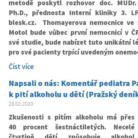
metodě poskytl rozhovor doc. MUDr.
Ph.D., přednosta Interní kliniky 3.
blesk.cz. Thomayerova nemocnice ve 
Motol bude vůbec první nemocnicí v ČR
své studie, bude nabízet tuto unikátní
pro své pacienty trpící uvedeným onem
Číst více
Napsali o nás: Komentář pediatra P
k pití alkoholu u dětí (Pražský dení
28.02.2020
Zkušenosti s pitím alkoholu má přes
40 procent šestnáctiletých. Necelé
čtvrtině dětí způsobuje alkohol