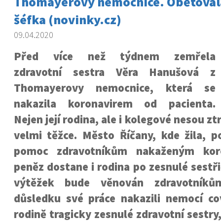
Thomayerovy nemocnice. Obětovala 
šéfka (novinky.cz)
09.04.2020
Před více než týdnem zemřela
zdravotní sestra Věra Hanušová z
Thomayerovy nemocnice, která se
nakazila koronavirem od pacienta.
Nejen její rodina, ale i kolegové nesou ztr
velmi těžce. Město Říčany, kde žila, p
pomoc zdravotníkům nakaženým koro
peněz dostane i rodina po zesnulé sestřič
výtěžek bude věnován zdravotníků
důsledku své práce nakazili nemocí cov
rodině tragicky zesnulé zdravotní sestry