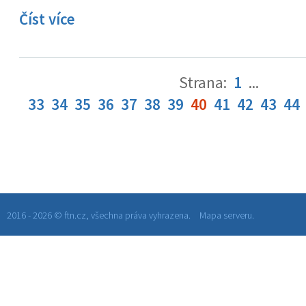
Číst více
Strana:
1
...
33
34
35
36
37
38
39
40
41
42
43
44
2016 - 2026 © ftn.cz, všechna práva vyhrazena.
Mapa serveru.