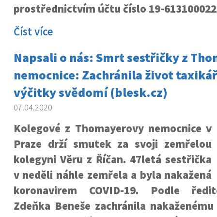
prostřednictvím účtu číslo 19-613100022
Číst více
Napsali o nás: Smrt sestřičky z Th
nemocnice: Zachránila život taxikář
výčitky svědomí (blesk.cz)
07.04.2020
Kolegové z Thomayerovy nemocnice v
Praze drží smutek za svoji zemřelou
kolegyni Věru z Říčan. 47letá sestřička
v neděli náhle zemřela a byla nakažená
koronavirem COVID-19. Podle ředit
Zdeňka Beneše zachránila nakaženému t