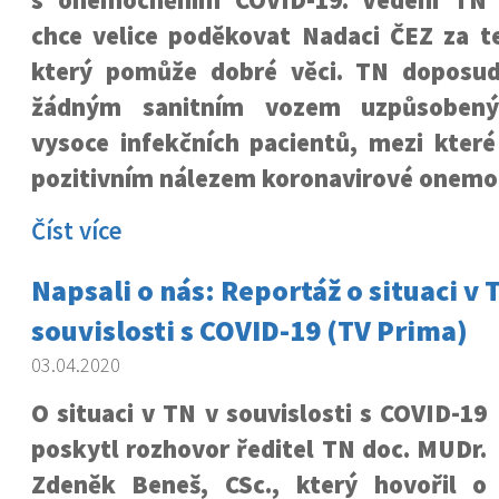
s onemocněním COVID-19. Vedení TN
chce velice poděkovat Nadaci ČEZ za te
který pomůže dobré věci. TN doposud
žádným sanitním vozem uzpůsoben
vysoce infekčních pacientů, mezi které 
pozitivním nálezem koronavirové onemo
Číst více
Napsali o nás: Reportáž o situaci v 
souvislosti s COVID-19 (TV Prima)
03.04.2020
O situaci v TN v souvislosti s COVID-19
poskytl rozhovor ředitel TN doc. MUDr.
Zdeněk Beneš, CSc., který hovořil o