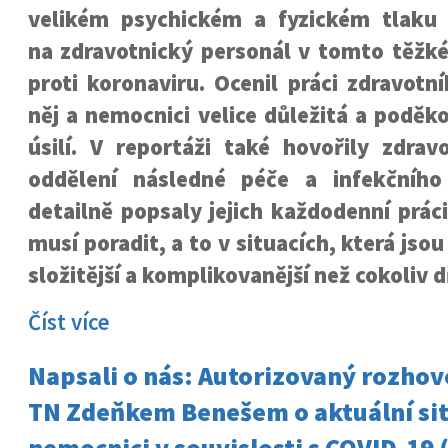
velikém psychickém a fyzickém tlaku
na zdravotnický personál v tomto těžké
proti koronaviru. Ocenil práci zdravotní
něj a nemocnici velice důležitá a poděko
úsilí. V reportáži také hovořily zdrav
oddělení následné péče a infekčního
detailně popsaly jejich každodenní práci
musí poradit, a to v situacích, která js
složitější a komplikovanější než cokoliv d
Číst více
Napsali o nás: Autorizovaný rozhov
TN Zdeňkem Benešem o aktuální sit
nemocnici v souvislosti s COVID-19 