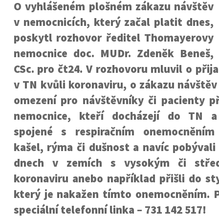
O vyhlášeném plošném zákazu návštěv
v nemocnicích, který začal platit dnes,
poskytl rozhovor ředitel Thomayerovy
nemocnice doc. MUDr. Zdeněk Beneš,
CSc. pro čt24. V rozhovoru mluvil o přij
v TN kvůli koronaviru, o zákazu návštěv
omezení pro návštěvníky či pacienty 
nemocnice, kteří docházejí do TN a
spojené s respiračním onemocněním
kašel, rýma či dušnost a navíc pobývali
dnech v zemích s vysokým či stře
koronaviru anebo například přišli do s
který je nakažen tímto onemocněním. Pr
speciální telefonní linka – 731 142 517!