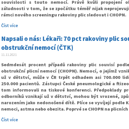
souvislosti s touto nemocí. Právě kvůli propojení 
záludnosti v tom, že se zpočátku téměř nijak neprojevují, 
rámci nového screeningu rakoviny plic sledovat i CHOPN.
Číst více
Napsali o nás: Lékaři: 70 pct rakoviny plic so
obstrukční nemocí (ČTK)
11.11.2021
Sedmdesát procent případů rakoviny plic souvisí podle
obstrukční plicní nemocí (CHOPN). Nemocí, o jejímž vzni
už v dětství, může v ČR trpět odhadem asi 700.000 lidí,
250.000 pacientů. Zástupci České pneumologické a ftizeo
tom informovali na tiskové konferenci. Předpoklady p
odborníků vznikají už v dětství, mohou být vrozené, z
narozením jako nedonošené dítě. Plíce se vyvíjejí podle K
nemoci, astma nebo obezita. Poprvé se CHOPN na plicních 
Číst více