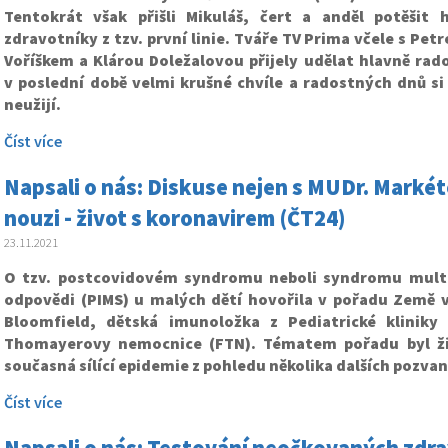
Tentokrát však přišli Mikuláš, čert a anděl potěšit 
zdravotníky z tzv. první linie. Tváře TV Prima včele s P
Voříškem a Klárou Doležalovou přijely udělat hlavně rado
v poslední době velmi krušné chvíle a radostných dnů si
neužijí.
Číst více
Napsali o nás: Diskuse nejen s MUDr. Marké
nouzi - život s koronavirem (ČT24)
23.11.2021
O tzv. postcovidovém syndromu neboli syndromu mult
odpovědi (PIMS) u malých dětí hovořila v pořadu Země 
Bloomfield, dětská imunoložka z Pediatrické kliniky
Thomayerovy nemocnice (FTN). Tématem pořadu byl ži
současná sílící epidemie z pohledu několika dalších pozva
Číst více