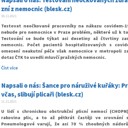
Napsali o nás: Testování neočkovaných zdra
zní z nemocnic (blesk.cz)
18.11.2021
Testovat neočkované pracovníky na nákazu covidem-19,
nebude pro nemocnice v Praze problém, některé už k to
Testování se bude týkat asi desetiny až čtvrtiny z
nemocnic. Počet pacientů hospitalizovaných s covid
omezení neakutní péče však nemocnice v metropoli za
dotaz ČTK to uvedli mluvčí pražských nemocnic.
Číst více
Napsali o nás: Šance pro náruživé kuřáky: P
včas, slibují plicaři (blesk.cz)
11.11.2021
U lidí s chronickou obstrukční plicní nemocí (CHOP
rakovina plic, a to až pětkrát častěji ve srovnání 
Pneumologové varují, že asi 70 % zhoubných nádorů 