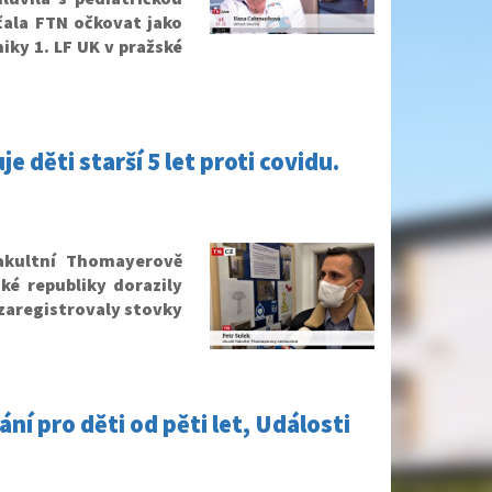
čala FTN očkovat jako
niky 1. LF UK v pražské
děti starší 5 let proti covidu.
Fakultní Thomayerově
ké republiky dorazily
 zaregistrovaly stovky
ání pro děti od pěti let, Události