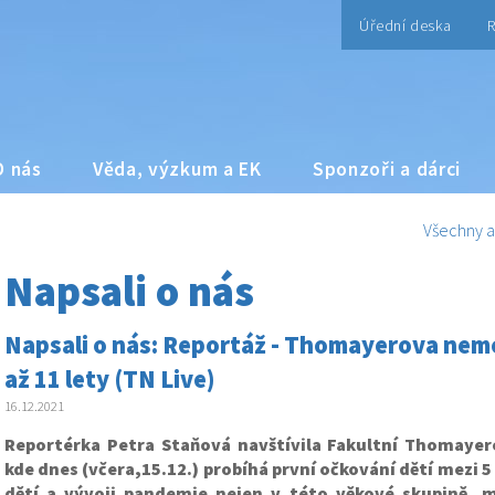
Úřední deska
R
O nás
Věda, výzkum a EK
Sponzoři a dárci
Všechny a
Napsali o nás
Napsali o nás: Reportáž - Thomayerova nemo
až 11 lety (TN Live)
16.12.2021
Reportérka Petra Staňová navštívila Fakultní Thomayer
kde dnes (včera,15.12.) probíhá první očkování dětí mezi 5 
dětí a vývoji pandemie nejen v této věkové skupině, m