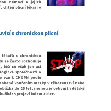
obou nemocí a jejich
chtějí plicní lékaři v
uvisí s chronickou plicní
 lékařů s chronickou
ku se často rozhoduje
 léčí se však jen asi
logické společnosti o
ro vznik CHOPN podle
působené kouřením matky v těhotenství nebo
oblížka do 25 let, mohou je ovlivnit i dětské
buňkách projeví kolem 30 let.