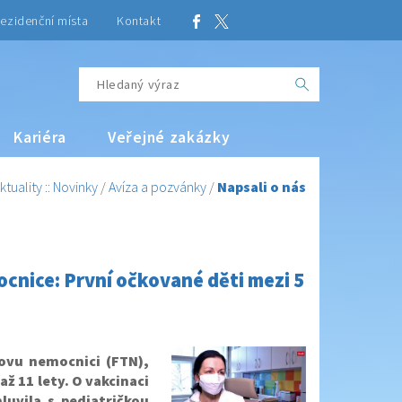
ezidenční místa
Kontakt
Kariéra
Veřejné zakázky
ktuality
::
Novinky
/
Avíza a pozvánky
/
Napsali o nás
cnice: První očkované děti mezi 5
ovu nemocnici (FTN),
až 11 lety. O vakcinaci
luvila s pediatričkou