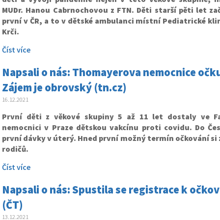
MUDr. Hanou Cabrnochovou z FTN. Děti starší pěti let za
první v ČR, a to v dětské ambulanci místní Pediatrické kli
Krči.
Číst více
Napsali o nás: Thomayerova nemocnice očkuje 
Zájem je obrovský (tn.cz)
16.12.2021
První děti z věkové skupiny 5 až 11 let dostaly ve 
nemocnici v Praze dětskou vakcínu proti covidu. Do Čes
první dávky v úterý. Hned první možný termín očkování si
rodičů.
Číst více
Napsali o nás: Spustila se registrace k očkov
(ČT)
13.12.2021