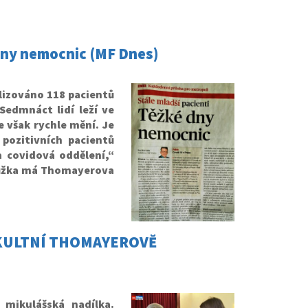
 dny nemocnic (MF Dnes)
lizováno 118 pacientů
 Sedmnáct lidí leží ve
e však rychle mění. Je
pozitivních pacientů
a covidová oddělení,“
 lůžka má Thomayerova
FAKULTNÍ THOMAYEROVĚ
mikulášská nadílka.