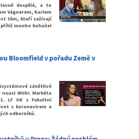
hlavně dospělé, a to
etrem Vágnerem, Karlem
st těm, kteří zažívají
 příliš mnoho bohužel
tou Bloomfield v pořadu Země v
isystémové zánětlivé
v nouzi MUDr. Markéta
 1. LF UK z Fakultní
vot s koronavirem a
ných odborníků.