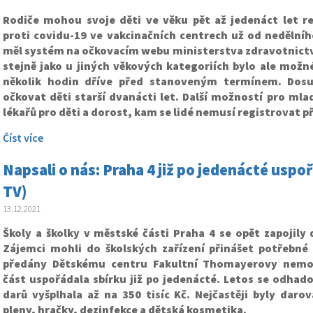
Rodiče mohou svoje děti ve věku pět až jedenáct let r
proti covidu-19 ve vakcinačních centrech už od nedělního
měl systém na očkovacím webu ministerstva zdravotnictví 
stejně jako u jiných věkových kategoriích bylo ale možné
několik hodin dříve před stanoveným termínem. Dos
očkovat děti starší dvanácti let. Další možností pro mlad
lékařů pro děti a dorost, kam se lidé nemusí registrovat př
Číst více
Napsali o nás: Praha 4 již po jedenácté uspo
TV)
13.12.2021
Školy a školky v městské části Praha 4 se opět zapojily 
Zájemci mohli do školských zařízení přinášet potřebné 
předány Dětskému centru Fakultní Thomayerovy nemoc
část uspořádala sbírku již po jedenácté. Letos se odhad
darů vyšplhala až na 350 tisíc Kč. Nejčastěji byly daro
pleny, hračky, dezinfekce a dětská kosmetika.