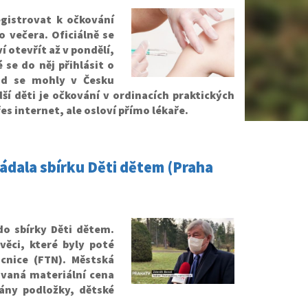
egistrovat k očkování
 večera. Oficiálně se
otevřít až v pondělí,
 se do něj přihlásit o
ud se mohly v Česku
ší děti je očkování v ordinacích praktických
es internet, ale osloví přímo lékaře.
řádala sbírku Děti dětem (Praha
do sbírky Děti dětem.
věci, které byly poté
nice (FTN). Městská
ovaná materiální cena
vány podložky, dětské