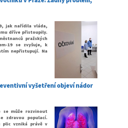
votníků v Praze: Žádný problém,
 jak nařídila vláda,
mu dříve přistoupily.
aměstnanců pražských
em-19 se zvyšuje, k
tím nepřistupují. Na
reventivní vyšetření objeví nádor
N) se může rozvinout
se zdravou populací.
plic vzniká právě v