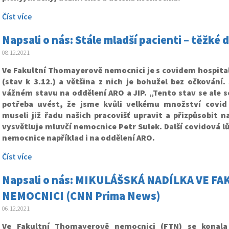
Číst více
Napsali o nás: Stále mladší pacienti – těžké
08.12.2021
Ve Fakultní Thomayerově nemocnici je s covidem hospita
(stav k 3.12.) a většina z nich je bohužel bez očkování.
vážném stavu na oddělení ARO a JIP. „Tento stav se ale s
potřeba uvést, že jsme kvůli velkému množství covid 
museli již řadu našich pracovišť upravit a přizpůsobit n
vysvětluje mluvčí nemocnice Petr Sulek. Další covidová
nemocnice například i na oddělení ARO.
Číst více
Napsali o nás: MIKULÁŠSKÁ NADÍLKA VE 
NEMOCNICI (CNN Prima News)
06.12.2021
Ve Fakultní Thomayerově nemocnici (FTN) se konala 