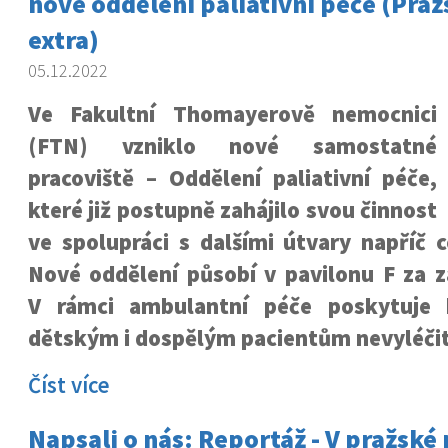
nové oddělení paliativní péče (Praž
extra)
05.12.2022
Ve Fakultní Thomayerově nemocnici
(FTN) vzniklo nové samostatné
pracoviště – Oddělení paliativní péče,
které již postupně zahájilo svou činnost
ve spolupráci s dalšími útvary napříč 
Nové oddělení působí v pavilonu F za z
V rámci ambulantní péče poskytuje 
dětským i dospělým pacientům nevyléči
Číst více
Napsali o nás: Reportáž - V pražské