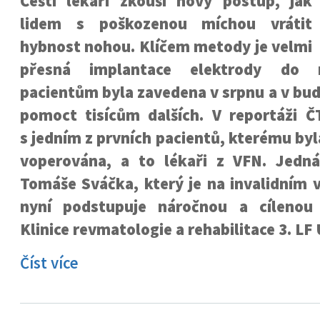
Čeští lékaři zkouší nový postup, jak
lidem s poškozenou míchou vrátit
hybnost nohou. Klíčem metody je velmi
přesná implantace elektrody do 
pacientům byla zavedena v srpnu a v bu
pomoct tisícům dalších. V reportáži Č
s jedním z prvních pacientů, kterému byl
voperována, a to lékaři z VFN. Jedn
Tomáše Sváčka, který je na invalidním vo
nyní podstupuje náročnou a cílenou 
Klinice revmatologie a rehabilitace 3. LF
Číst více