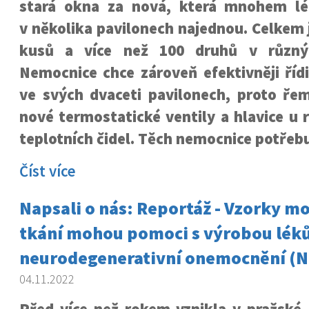
stará okna za nová, která mnohem lép
v několika pavilonech najednou. Celkem j
kusů a více než 100 druhů v různýc
Nemocnice chce zároveň efektivněji říd
ve svých dvaceti pavilonech, proto řeme
nové termostatické ventily a hlavice u 
teplotních čidel. Těch nemocnice potřebu
Číst více
Napsali o nás: Reportáž - Vzorky m
tkání mohou pomoci s výrobou léků
neurodegenerativní onemocnění (N
04.11.2022