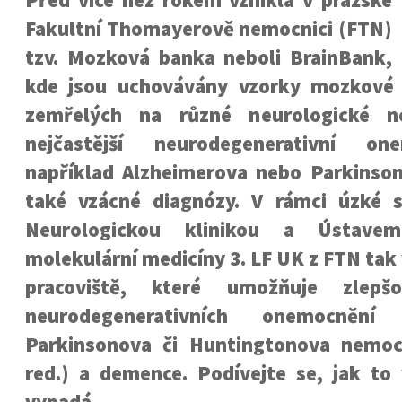
Před více než rokem vznikla v pražské
Fakultní Thomayerově nemocnici (FTN)
tzv. Mozková banka neboli BrainBank,
kde jsou uchovávány vzorky mozkové 
zemřelých na různé neurologické n
nejčastější neurodegenerativní on
například Alzheimerova nebo Parkinso
také vzácné diagnózy. V rámci úzké 
Neurologickou klinikou a Ústave
molekulární medicíny 3. LF UK z FTN tak 
pracoviště, které umožňuje zlepšo
neurodegenerativních onemocnění (
Parkinsonova či Huntingtonova nemoc
red.) a demence. Podívejte se, jak to