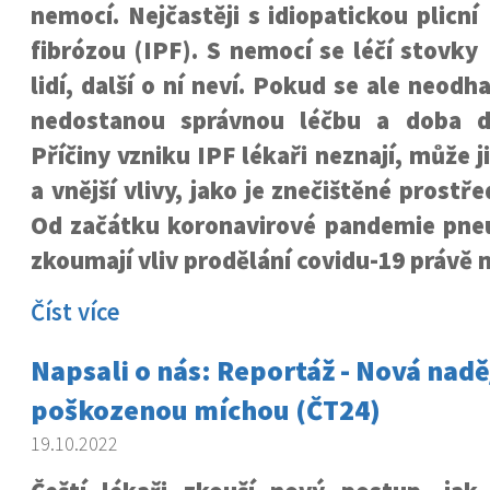
nemocí. Nejčastěji s idiopatickou plicní
fibrózou (IPF). S nemocí se léčí stovky
lidí, další o ní neví. Pokud se ale neodha
nedostanou správnou léčbu a doba do
Příčiny vzniku IPF lékaři neznají, může 
a vnější vlivy, jako je znečištěné prostř
Od začátku koronavirové pandemie pn
zkoumají vliv prodělání covidu-19 právě n
Číst více
Napsali o nás: Reportáž - Nová naděj
poškozenou míchou (ČT24)
19.10.2022