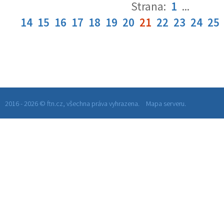
Strana:
1
...
14
15
16
17
18
19
20
21
22
23
24
25
2016 - 2026 © ftn.cz, všechna práva vyhrazena.
Mapa serveru.