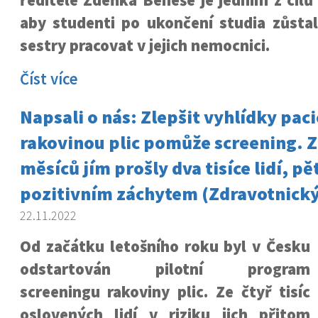
ředitele Zdeňka Beneše je jedním z cílů 
aby studenti po ukončení studia zůstal
sestry pracovat v jejich nemocnici.
Číst více
Napsali o nás: Zlepšit vyhlídky paci
rakovinou plic pomůže screening. Z
měsíců jím prošly dva tisíce lidí, pě
pozitivním záchytem (Zdravotnický
22.11.2022
Od začátku letošního roku byl v Česku
odstartován pilotní program
screeningu rakoviny plic. Ze čtyř tisíc
oslovených lidí v riziku jich přitom