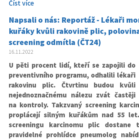
Číst více
Napsali o nás: Reportáž - Lékaři mon
kuřáky kvůli rakovině plic, polovina
screening odmítla (ČT24)
16.11.2022
U pěti procent lidí, kteří se zapojili do
preventivního programu, odhalili lékaři
rakovinu plic. Čtvrtinu budou kvůli
nejednoznačnému nálezu zvát častěji
na kontroly. Takzvaný screening karci
proplácejí silným kuřákům nad 55 let
screeningu karcinomu plic dostane
pravidelné prohlídce pneumolog nabí