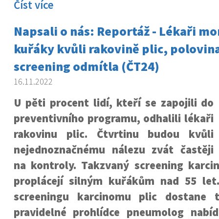
Číst více
Napsali o nás: Reportáž - Lékaři mon
kuřáky kvůli rakovině plic, polovina
screening odmítla (ČT24)
16.11.2022
U pěti procent lidí, kteří se zapojili do
preventivního programu, odhalili lékaři
rakovinu plic. Čtvrtinu budou kvůli
nejednoznačnému nálezu zvát častěji
na kontroly. Takzvaný screening karci
proplácejí silným kuřákům nad 55 let
screeningu karcinomu plic dostane
pravidelné prohlídce pneumolog nabí