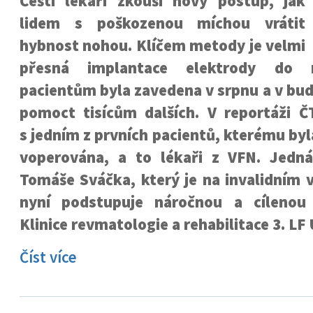
Čeští lékaři zkouší nový postup, jak
lidem s poškozenou míchou vrátit
hybnost nohou. Klíčem metody je velmi
přesná implantace elektrody do 
pacientům byla zavedena v srpnu a v bu
pomoct tisícům dalších. V reportáži Č
s jedním z prvních pacientů, kterému byl
voperována, a to lékaři z VFN. Jedn
Tomáše Sváčka, který je na invalidním vo
nyní podstupuje náročnou a cílenou 
Klinice revmatologie a rehabilitace 3. LF
Číst více