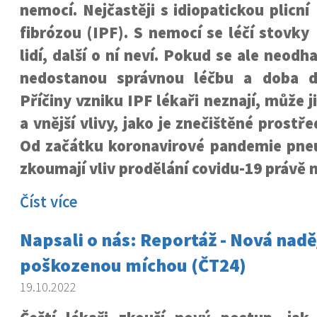
nemocí. Nejčastěji s idiopatickou plicní
fibrózou (IPF). S nemocí se léčí stovky
lidí, další o ní neví. Pokud se ale neodha
nedostanou správnou léčbu a doba do
Příčiny vzniku IPF lékaři neznají, může 
a vnější vlivy, jako je znečištěné prostř
Od začátku koronavirové pandemie pn
zkoumají vliv prodělání covidu-19 právě n
Číst více
Napsali o nás: Reportáž - Nová naděj
poškozenou míchou (ČT24)
19.10.2022