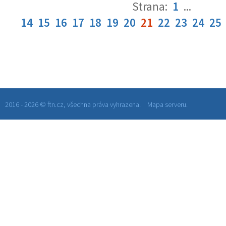
Strana:
1
...
14
15
16
17
18
19
20
21
22
23
24
25
2016 - 2026 © ftn.cz, všechna práva vyhrazena.
Mapa serveru.