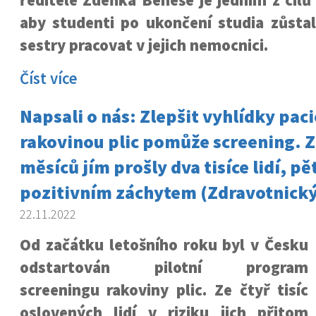
ředitele Zdeňka Beneše je jedním z cílů 
aby studenti po ukončení studia zůstal
sestry pracovat v jejich nemocnici.
Číst více
Napsali o nás: Zlepšit vyhlídky paci
rakovinou plic pomůže screening. Z
měsíců jím prošly dva tisíce lidí, pě
pozitivním záchytem (Zdravotnický
22.11.2022
Od začátku letošního roku byl v Česku
odstartován pilotní program
screeningu rakoviny plic. Ze čtyř tisíc
oslovených lidí v riziku jich přitom