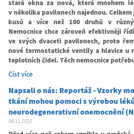
stará okna za nová, která mnohem lép
v několika pavilonech najednou. Celkem j
kusů a více než 100 druhů v různýc
Nemocnice chce zároveň efektivněji říd
ve svých dvaceti pavilonech, proto řeme
nové termostatické ventily a hlavice u 
teplotních čidel. Těch nemocnice potřebu
Číst více
Napsali o nás: Reportáž - Vzorky m
tkání mohou pomoci s výrobou léků
neurodegenerativní onemocnění (N
04.11.2022