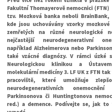
Před více než rokem vznikla v pražské
Fakultní Thomayerově nemocnici (FTN)
tzv. Mozková banka neboli BrainBank,
kde jsou uchovávány vzorky mozkové 
zemřelých na různé neurologické n
nejčastější neurodegenerativní on
například Alzheimerova nebo Parkinso
také vzácné diagnózy. V rámci úzké 
Neurologickou klinikou a Ústave
molekulární medicíny 3. LF UK z FTN tak 
pracoviště, které umožňuje zlepšo
neurodegenerativních onemocnění (
Parkinsonova či Huntingtonova nemoc
red.) a demence. Podívejte se, jak to