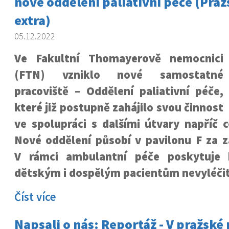
nové oddělení paliativní péče (Praž
extra)
05.12.2022
Ve Fakultní Thomayerově nemocnici
(FTN) vzniklo nové samostatné
pracoviště – Oddělení paliativní péče,
které již postupně zahájilo svou činnost
ve spolupráci s dalšími útvary napříč 
Nové oddělení působí v pavilonu F za z
V rámci ambulantní péče poskytuje 
dětským i dospělým pacientům nevyléči
Číst více
Napsali o nás: Reportáž - V pražské