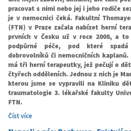
pracovat s nimi nebo jej i jeho rodiče s
je v nemocnici čeká. Fakultní Thomay
(FTN) v Praze začala nabízet herní tera
prvních v Česku už v roce 2008, a to
podpůrné péče, pod které spadá
dobrovolníků či nemocničních kaplanů.
má tři herní terapeutky, jež pečují o dě
čtyřech odděleních. Jednou z nich je Mar
kterou jsme se vypravili na Kliniku dě
traumatologie 3. lékařské fakulty Univ
FTN.
Číst více