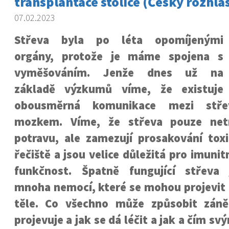
transplantace stolice (Český rozhlas
07.02.2023
Střeva byla po léta opomíjenými
orgány, protože je máme spojena s
vyměšováním. Jenže dnes už na
základě výzkumů víme, že existuje
obousměrná komunikace mezi stř
mozkem. Víme, že střeva pouze netr
potravu, ale zamezují prosakování tox
řečiště a jsou velice důležitá pro imuni
funkčnost. Špatně fungující střeva
mnoha nemocí, které se mohou projevit 
těle. Co všechno může způsobit záně
projevuje a jak se dá léčit a jak a čím 