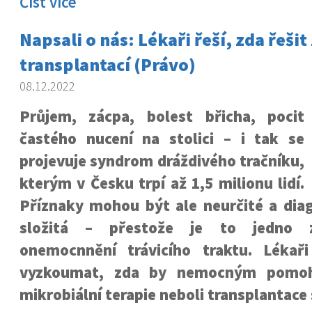
Číst více
Napsali o nás: Lékaři řeší, zda řešit
transplantací (Právo)
08.12.2022
Průjem, zácpa, bolest břicha, pocit
častého nucení na stolici – i tak se
projevuje syndrom dráždivého tračníku,
kterým v Česku trpí až 1,5 milionu lidí.
Příznaky mohou být ale neurčité a dia
složitá – přestože je to jedno z 
onemocnnění trávicího traktu. Lékař
vyzkoumat, zda by nemocným pomohl
mikrobiální terapie neboli transplantace 