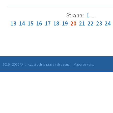
Strana:
1
...
13
14
15
16
17
18
19
20
21
22
23
24
2016 - 2026 © ftn.cz, všechna práva vyhrazena.
Mapa serveru.