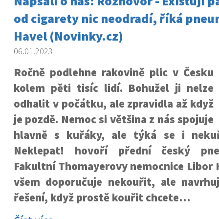
Napsali o nás: Rozhovor - Existují p
od cigarety nic neodradí, říká pn
Havel (Novinky.cz)
06.01.2023
Ročně podlehne rakovině plic v Česku
kolem pěti tisíc lidí. Bohužel ji nelze
odhalit v počátku, ale zpravidla až když
je pozdě. Nemoc si většina z nás spojuje
hlavně s kuřáky, ale týká se i neku
Neklepat! hovoří přední český pn
Fakultní Thomayerovy nemocnice Libor H
všem doporučuje nekouřit, ale navrhuje
řešení, když prostě kouřit chcete…