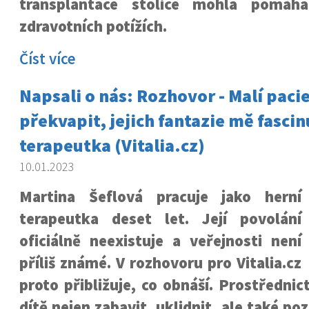
transplantace stolice mohla pomáha
zdravotních potížích.
Číst více
Napsali o nás: Rozhovor - Malí paci
překvapit, jejich fantazie mě fascin
terapeutka (Vitalia.cz)
10.01.2023
Martina Šeflová pracuje jako herní
terapeutka deset let. Její povolání
oficiálně neexistuje a veřejnosti není
příliš známé. V rozhovoru pro Vitalia.cz
proto přibližuje, co obnáší. Prostředni
dítě nejen zabavit, uklidnit, ale také p