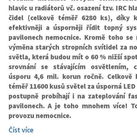
hlavic u radiátorů vč. osazení tzv. IRC hl
čidel (celkově téměř 6280 ks), díky
efektivněji a úsporněji řídit topný sy
pavilonech nemocnice. Kromě toho se r
výměna starých stropních svítidel za n
světla, která budou mít o 60 % nižší spo
srovnání se stávajícím osvětlením, 
úsporu 4,6 mil. korun ročně. Celkov
téměř 11600 kusů světel za úsporná LED 
postupně probíhají i na zateplování fa
pavilonech. A je toho mnohem více! T
provozu nemocnice.
Číst více