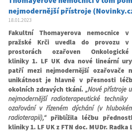
Thomayerově nemocnici v tom pom
nejmodernější přístroje (Novinky.c
18.01.2023
Fakultní Thomayerova nemocnice v
pražské Krči uvedla do provozu v
prostorách ozařoven Onkologické
kliniky 1. LF UK dva nové lineární ury
patří mezi nejmodernější ozařovače n
unikátnost je hlavně v přesnosti léč
okolních zdravých tkání.
„Nové přístroje 
nejmodernější radioterapeutické techniky
ozařování v řízeném dýchání (v hlubok
radioterapii),“
přiblížila léčbu přednos
kliniky 1. LF UK z FTN doc. MUDr. Radka