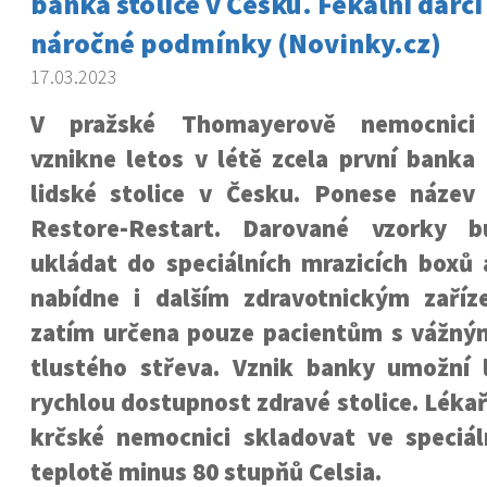
banka stolice v Česku. Fekální dárci
náročné podmínky (Novinky.cz)
17.03.2023
V pražské Thomayerově nemocnici
vznikne letos v létě zcela první banka
lidské stolice v Česku. Ponese název
Restore-Restart. Darované vzorky 
ukládat do speciálních mrazicích boxů 
nabídne i dalším zdravotnickým zaříze
zatím určena pouze pacientům s vážn
tlustého střeva. Vznik banky umožní
rychlou dostupnost zdravé stolice. Lékař
krčské nemocnici skladovat ve speciál
teplotě minus 80 stupňů Celsia.