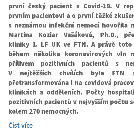
první český pacient s Covid-19. V re
prvním pacientovi a o první těžké zkuše
s neznámou infekční nemocí hovořila mj
Martina Koziar Vašáková, Ph.D., pře
kliniky 1. LF UK ve FTN. A právě toto 
během několika koronavirových vln n
přílivem pozitivních pacientů s ne
V nejtěžších chvílích byla FTN 
přetransformována i na covidová pracov
klinikách a odděleních. Počty hospital
pozitivních pacientů v nejvyšším počtu 
kolem 270 nemocných.
Číst více