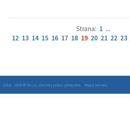
Strana:
1
...
12
13
14
15
16
17
18
19
20
21
22
23
2016 - 2026 © ftn.cz, všechna práva vyhrazena.
Mapa serveru.