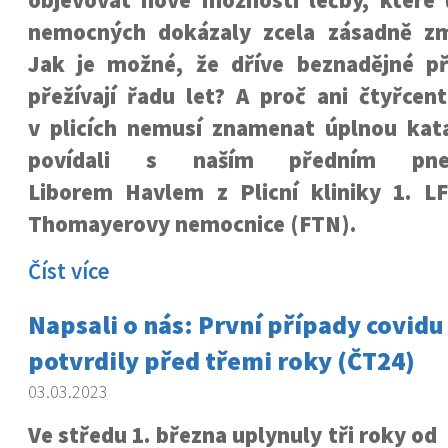
objevovat nové možnosti léčby, které 
nemocných dokázaly zcela zásadně zm
Jak je možné, že dříve beznadějné p
přežívají řadu let? A proč ani čtyřcen
v plicích nemusí znamenat úplnou kata
povídali s naším předním pne
Liborem Havlem z Plicní kliniky 1. L
Thomayerovy nemocnice (FTN).
Číst více
Napsali o nás: První případy covidu
potvrdily před třemi roky (ČT24)
03.03.2023
Ve středu 1. března uplynuly tři roky od