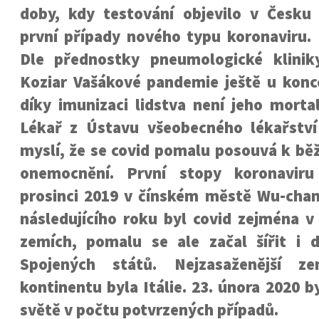
doby, kdy testování objevilo v Česku
první případy nového typu koronaviru.
Dle přednostky pneumologické klinik
Koziar Vašákové pandemie ještě u konc
díky imunizaci lidstva není jeho morta
Lékař z Ústavu všeobecného lékařství
myslí, že se covid pomalu posouvá k b
onemocnění. První stopy koronaviru
prosinci 2019 v čínském městě Wu-cha
následujícího roku byl covid zejména v
zemích, pomalu se ale začal šířit i
Spojených států. Nejzasaženější z
kontinentu byla Itálie. 23. února 2020 b
světě v počtu potvrzených případů.