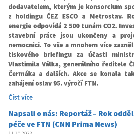
dodavatelem, kterým je konsorcium sp
z holdingu ČEZ ESCO a Metrostav. Ro
energie odpovídá 2 500 tunám CO2. Inves
stavební práce jsou ukončeny a proj
nemocnici. To vše a mnohem více zazněl
tiskového briefingu za účasti ministr
Vlastimila Válka, generálního ředitele
Čermáka a dalších. Akce se konala také
zahájení oslav 95. výročí FTN.
Číst více
Napsali o nás: Reportáž – Rok odděl
péče ve FTN (CNN Prima News)
11.10.2023