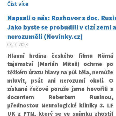
Číst více
Napsali o nás: Rozhovor s doc. Rusi
Jako byste se probudili v cizí zemi
nerozuměli (Novinky.cz)
03.10.2023
Hlavní hrdina českého filmu Němá
tajemství (Marián Mitaš) ochrne po
těžkém úrazu hlavy na půl těla, nemůže
mluvit, psát ani nerozumí okolí. O
získané řečové poruše jsme hovořili s
docentem Robertem Rusinou,
přednostou Neurologické kliniky 3. LF
UK z FTN, který se ve snímku zhostil