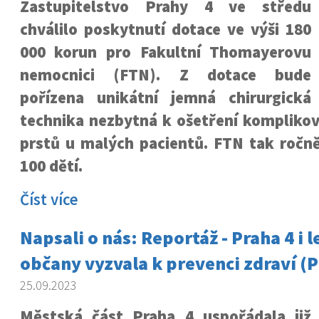
Zastupitelstvo Prahy 4 ve středu
chválilo poskytnutí dotace ve výši 180
000 korun pro Fakultní Thomayerovu
nemocnici (FTN). Z dotace bude
pořízena unikátní jemná chirurgická
technika nezbytná k ošetření kompliko
prstů u malých pacientů. FTN tak ročně
100 dětí.
Číst více
Napsali o nás: Reportáž - Praha 4 i l
občany vyzvala k prevenci zdraví (
25.09.2023
Městská část Praha 4 uspořádala již