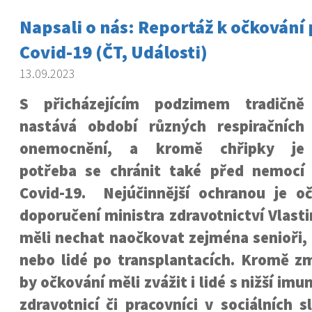
Napsali o nás: Reportáž k očkování
Covid-19 (ČT, Události)
13.09.2023
S přicházejícím podzimem tradičně
nastává období různých respiračních
onemocnění, a kromě chřipky je
potřeba se chránit také před nemocí
Covid-19. Nejúčinnější ochranou je o
doporučení ministra zdravotnictví Vlasti
měli nechat naočkovat zejména senioři, r
nebo lidé po transplantacích. Kromě z
by očkování měli zvážit i lidé s nižší im
zdravotnicí či pracovníci v sociálních s