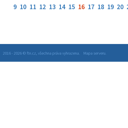
9
10
11
12
13
14
15
16
17
18
19
20
2016 - 2026 © ftn.cz, všechna práva vyhrazena.
Mapa serveru.