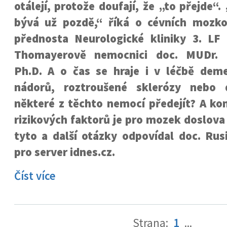
otálejí, protože doufají, že „to přejde“
bývá už pozdě,“ říká o cévních mozk
přednosta Neurologické kliniky 3. LF
Thomayerově nemocnici doc. MUDr. 
Ph.D. A o čas se hraje i v léčbě dem
nádorů, roztroušené sklerózy nebo 
některé z těchto nemocí předejít? A ko
rizikových faktorů je pro mozek doslova 
tyto a další otázky odpovídal doc. Rus
pro server idnes.cz.
Číst více
Strana:
1
...