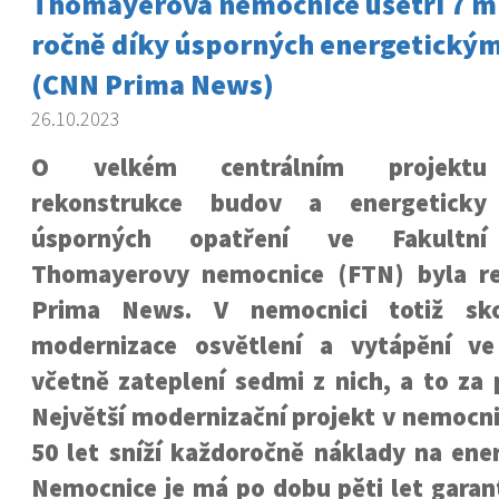
Thomayerova nemocnice ušetří 7 mi
ročně díky úsporných energetický
(CNN Prima News)
26.10.2023
O velkém centrálním projektu
rekonstrukce budov a energeticky
úsporných opatření ve Fakultní
Thomayerovy nemocnice (FTN) byla r
Prima News. V nemocnici totiž sko
modernizace osvětlení a vytápění ve
včetně zateplení sedmi z nich, a to za
Největší modernizační projekt v nemocni
50 let sníží každoročně náklady na ener
Nemocnice je má po dobu pěti let gara