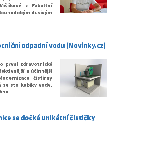
Vašákové z Fakultní
 dlouhodobým dusivým
ocniční odpadní vodu (Novinky.cz)
o první zdravotnické
ektivnější a účinnější
Modernizace čistírny
 se sto kubíky vody,
ubna.
ice se dočká unikátní čističky