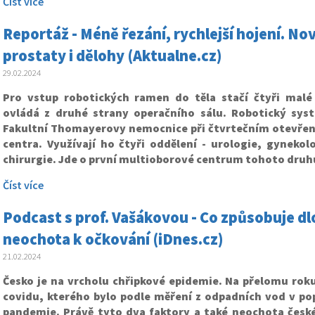
Číst více
Reportáž - Méně řezání, rychlejší hojení. No
prostaty i dělohy (Aktualne.cz)
29.02.2024
Pro vstup robotických ramen do těla stačí čtyři malé 
ovládá z druhé strany operačního sálu. Robotický syst
Fakultní Thomayerovy nemocnice při čtvrtečním otevřen
centra. Využívají ho čtyři oddělení - urologie, gynekolo
chirurgie. Jde o první multioborové centrum tohoto druh
Číst více
Podcast s prof. Vašákovou - Co způsobuje dl
neochota k očkování (iDnes.cz)
21.02.2024
Česko je na vrcholu chřipkové epidemie. Na přelomu roku
covidu, kterého bylo podle měření z odpadních vod v po
pandemie. Právě tyto dva faktory a také neochota česk