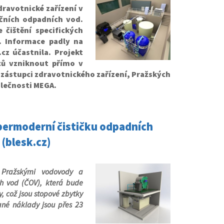
ravotnické zařízení v
ičních odpadních vod.
čištění specifických
í. Informace padly na
cz účastnila. Projekt
ců vzniknout přímo v
 zástupci zdravotnického zařízení, Pražských
olečnosti MEGA.
upermoderní čističku odpadních
 (blesk.cz)
 Pražskými vodovody a
ch vod (ČOV), která bude
y, což jsou stopové zbytky
ané náklady jsou přes 23