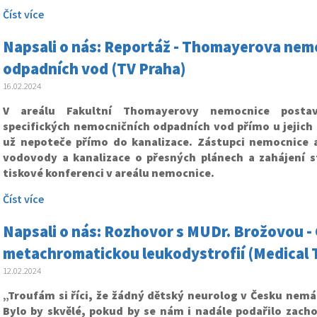
Číst více
Napsali o nás: Reportáž - Thomayerova nemo
odpadních vod (TV Praha)
16.02.2024
V areálu Fakultní Thomayerovy nemocnice postaví
specifických nemocničních odpadních vod přímo u jejich 
už nepoteče přímo do kanalizace. Zástupci nemocnice a
vodovody a kanalizace o přesných plánech a zahájení s
tiskové konferenci v areálu nemocnice.
Číst více
Napsali o nás: Rozhovor s MUDr. Brožovou - 
metachromatickou leukodystrofií (Medical 
12.02.2024
„Troufám si říci, že žádný dětský neurolog v Česku nem
Bylo by skvělé, pokud by se nám i nadále podařilo zacho