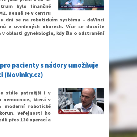
ntrum bylo finančně
MZ. Denně se v centru
mu dni se na robotickém systému – daVinci
onů v uvedených oborech. Více se dozvíte
n v oblasti gynekologie, kdy šlo o odstranění
í pro pacienty s nádory umožňuje
i (Novinky.cz)
e stále patrnější i v
a nemocnice, která v
a moderní robotické
orun. Veřejnosti ho
edli přes 130 operací a