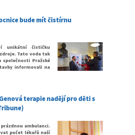
cnice bude mít čistírnu
 unikátní čističku
zdroje. Tato voda tak
 společnosti Pražské
tavby informovali na
Genová terapie nadějí pro děti s
Tribune)
á prázdnou ambulanci.
vat počet lékařů naší