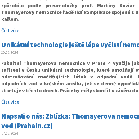
způsobilo podle pneumoložky prof. Martiny Koziar 
Thomayerovy nemocnice řadě lidí komplikace spojené s
kašlem.
Číst více
Unikátní technologie ještě lépe vyčistí nem
20.02.2024
Fakultní Thomayerova nemocnice v Praze 4 využije jak
zařízení v Česku unikátní technologie, které umožňují ef
odstraňování znečišťujících látek v odpadní vodě. 
odpadních vod v krčském areálu, jež se denně vypořádá
startuje v těchto dnech. Práce by měly skončit v závěru d
Číst více
Napsali o nás: Zblízka: Thomayerova nemocn
vod (PrahaIn.cz)
17.02.2024