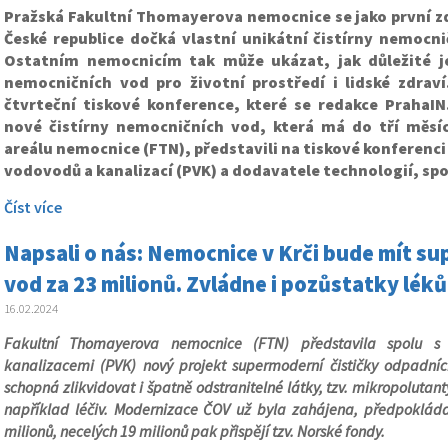
Pražská Fakultní Thomayerova nemocnice se jako první zd
České republice dočká vlastní unikátní čistírny nemocn
Ostatním nemocnicím tak může ukázat, jak důležité je 
nemocničních vod pro životní prostředí i lidské zdrav
čtvrteční tiskové konference, které se redakce PrahaIN.
nové čistírny nemocničních vod, která má do tří měsí
areálu nemocnice (FTN), představili na tiskové konferenci
vodovodů a kanalizací (PVK) a dodavatele technologií, sp
Číst více
Napsali o nás: Nemocnice v Krči bude mít s
vod za 23 milionů. Zvládne i pozůstatky léků
16.02.2024
Fakultní Thomayerova nemocnice (FTN) představila spolu s
kanalizacemi (PVK) nový projekt supermoderní čističky odpadní
schopná zlikvidovat i špatně odstranitelné látky, tzv. mikropolutant
například léčiv. Modernizace ČOV už byla zahájena, předpoklád
milionů, necelých 19 milionů pak přispějí tzv. Norské fondy.