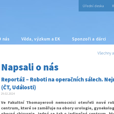
Úřední deska
R
O nás
Věda, výzkum a EK
Sponzoři a dárci
Všechny a
Napsali o nás
Reportáž – Roboti na operačních sálech. Nejn
(ČT, Události)
29.02.2024
Ve Fakultní Thomayerově nemocnici otevřeli nové ro
centrum, které se zaměřuje na obory urologie, gynekologi
obecné chirurgie. Jedná se tak o jedinečné centrum, kte