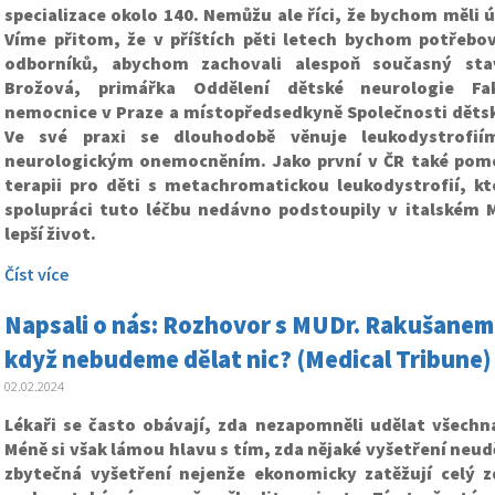
specializace okolo 140. Nemůžu ale říci, že bychom měli 
Víme přitom, že v příštích pěti letech bychom potřebo
odborníků, abychom zachovali alespoň současný stav
Brožová, primářka Oddělení dětské neurologie Fa
nemocnice v Praze a místopředsedkyně Společnosti dětsk
Ve své praxi se dlouhodobě věnuje leukodystrofi
neurologickým onemocněním. Jako první v ČR také pomo
terapii pro děti s metachromatickou leukodystrofií, kt
spolupráci tuto léčbu nedávno podstoupily v italském M
lepší život.
Číst více
Napsali o nás: Rozhovor s MUDr. Rakušanem 
když nebudeme dělat nic? (Medical Tribune)
02.02.2024
Lékaři se často obávají, zda nezapomněli udělat všechn
Méně si však lámou hlavu s tím, zda nějaké vyšetření neud
zbytečná vyšetření nejenže ekonomicky zatěžují celý z