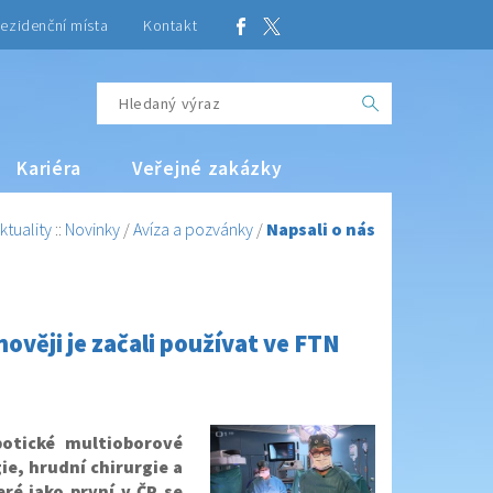
ezidenční místa
Kontakt
Kariéra
Veřejné zakázky
ktuality
::
Novinky
/
Avíza a pozvánky
/
Napsali o nás
ověji je začali používat ve FTN
botické multioborové
e, hrudní chirurgie a
ré jako první v ČR se