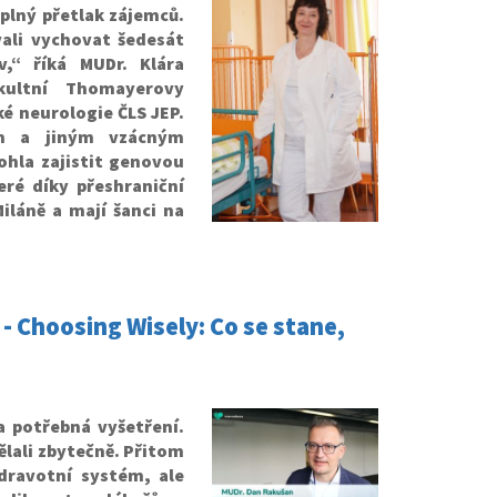
úplný přetlak zájemců.
vali vychovat šedesát
,“ říká MUDr. Klára
kultní Thomayerovy
é neurologie ČLS JEP.
ím a jiným vzácným
hla zajistit genovou
eré díky přeshraniční
iláně a mají šanci na
- Choosing Wisely: Co se stane,
a potřebná vyšetření.
ělali zbytečně. Přitom
dravotní systém, ale