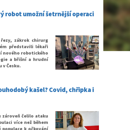
vý robot umožní šetrnější operaci
řezy, zákrok chirurg
ém představili lékaři
í nového robotického
gie a břišní a hrudní
u v Česku.
ouhodobý kašel? Covid, chřipka i
 zároveň čelilo ataku
pulaci více než během
é populace k očkování