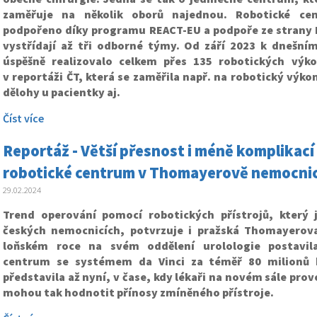
zaměřuje na několik oborů najednou. Robotické ce
podpořeno díky programu REACT-EU a podpoře ze strany 
vystřídají až tři odborné týmy. Od září 2023 k dnešní
úspěšně realizovalo celkem přes 135 robotických výk
v reportáži ČT, která se zaměřila např. na robotický výko
dělohy u pacientky aj.
Číst více
Reportáž - Větší přesnost i méně komplikac
robotické centrum v Thomayerově nemocnic
29.02.2024
Trend operování pomocí robotických přístrojů, který j
českých nemocnicích, potvrzuje i pražská Thomayerov
loňském roce na svém oddělení urolologie postavil
centrum se systémem da Vinci za téměř 80 milionů k
představila až nyní, v čase, kdy lékaři na novém sále prov
mohou tak hodnotit přínosy zmíněného přístroje.