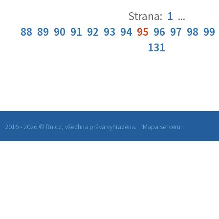
Strana:
1
...
88
89
90
91
92
93
94
95
96
97
98
99
131
2016 - 2026 © ftn.cz, všechna práva vyhrazena.
Mapa serveru.