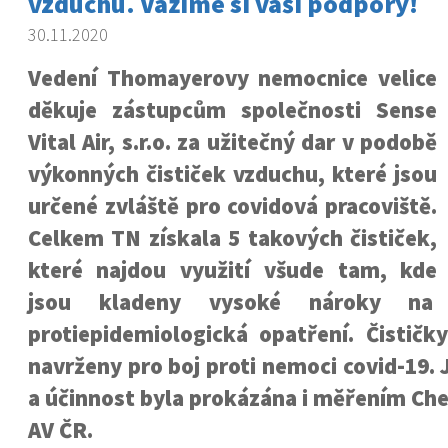
vzduchu. Vážíme si vaší podpory!
30.11.2020
Vedení Thomayerovy nemocnice velice
děkuje zástupcům společnosti Sense
Vital Air, s.r.o. za užitečný dar v podobě
výkonných čističek vzduchu, které jsou
určené zvláště pro covidová pracoviště.
Celkem TN získala 5 takových čističek,
které najdou využití všude tam, kde
jsou kladeny vysoké nároky na 
protiepidemiologická opatření. Čističk
navrženy pro boj proti nemoci covid-19. 
a účinnost byla prokázána i měřením Ch
AV ČR.