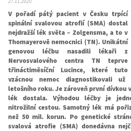
27.11.2020
V pořadí pátý pacient v Česku trpící
spinální svalovou atrofií (SMA) dostal
nejdražší lék světa – Zolgensma, a to v
Thomayerově nemocnici (TN). Unikátní
genovou léčbu nasadili lékaři z
Nervosvalového centra TN teprve
třináctiměsíční Lucince, které tuto
vzácnou nemoc diagnostikovali už 
letošního roku. Je zároveň první dívkou 
lék dostala. Výhodou léčby je jedn
nitrožilní cestou. Samotný lék má poři
než 50 mil. korun. Po genetické stránc
svalová atrofie (SMA) donedávna nejča