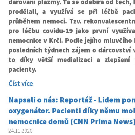
darování plazmy. Ta se odebírá od těch, k
prodělali, a využívá se při léčbě pa
průběhem nemoci. Tzv. rekonvalescentn
pro léčbu covidu-19 jako první využí
nemocnice v Krči. Podle jejího mluvčího 
posledních týdnech zájem o dárcovství v
to díky větší medializaci a zlepšen
pacienty.
Číst více
Napsali o nás: Reportáž - Lidem p
oxygenátor. Pacienti díky němu moh
nemocnice domů (CNN Prima News
24.11.2020