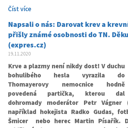
Číst více
Napsali o nás: Darovat krev a krev
přišly známé osobnosti do TN. Děk
(expres.cz)
19.11.2020
Krve a plazmy není nikdy dost! V duchu
bohulibého hesla vyrazila do
Thomayerovy nemocnice hodně
povedená partička, kterou dal
dohromady moderátor Petr Vágner (
například hokejista Radko Gudas, fotb
Šmicer nebo herec Martin Písařík. D