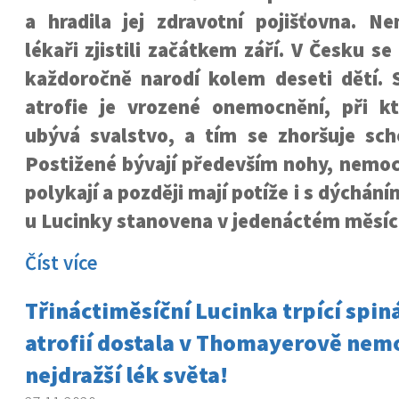
a hradila jej zdravotní pojišťovna. N
lékaři zjistili začátkem září. V Česku 
každoročně narodí kolem deseti dětí. S
atrofie je vrozené onemocnění, při 
ubývá svalstvo, a tím se zhoršuje sc
Postižené bývají především nohy, nemoc
polykají a později mají potíže i s dýchán
u Lucinky stanovena v jedenáctém měsíc
Číst více
Třináctiměsíční Lucinka trpící spin
atrofií dostala v Thomayerově nem
nejdražší lék světa!