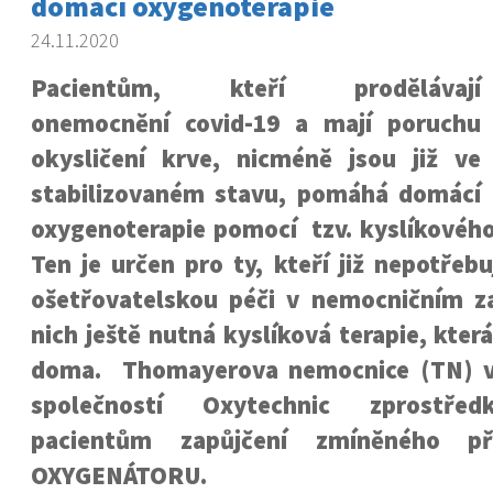
domácí oxygenoterapie
24.11.2020
Pacientům, kteří prodělávají
onemocnění covid-19 a mají poruchu
okysličení krve, nicméně jsou již ve
stabilizovaném stavu, pomáhá domácí
oxygenoterapie pomocí tzv. kyslíkového
Ten je určen pro ty, kteří již nepotřebu
ošetřovatelskou péči v nemocničním zař
nich ještě nutná kyslíková terapie, kter
doma. Thomayerova nemocnice (TN) ve
společností Oxytechnic zprostře
pacientům zapůjčení zmíněného pří
OXYGENÁTORU
.