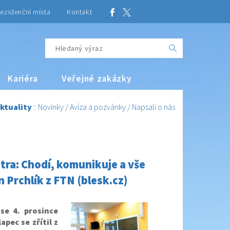
ezidenční místa
Kontakt
Kariéra
Veřejné zakázky
ktuality
::
Novinky
/
Avíza a pozvánky
/
Napsali o nás
atra: Chodí, komunikuje a vše
 Prchlík z FTN (blesk.cz)
se 4. prosince
pec se zřítil z