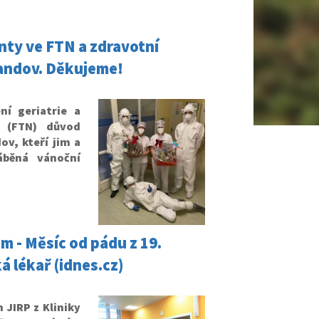
enty ve FTN a zdravotní
rrandov. Děkujeme!
ní geriatrie a
 (FTN) důvod
ov, kteří jim a
áběná vánoční
m - Měsíc od pádu z 19.
á lékař (idnes.cz)
JIRP z Kliniky