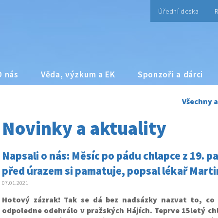
Úřední deska
R
O nás
Věda, výzkum a EK
Sponzoři a dárci
Všechny a
Novinky a aktuality
Napsali o nás: Měsíc po pádu chlapce z 19. p
před úrazem si pamatuje, popsal lékař Martin
07.01.2021
Hotový zázrak! Tak se dá bez nadsázky nazvat to, co 
odpoledne odehrálo v pražských Hájích. Teprve 15letý chla