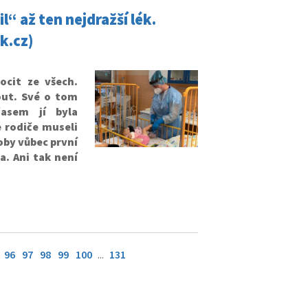
l“ až ten nejdražší lék.
k.cz)
ocit ze všech.
out. Své o tom
časem jí byla
e rodiče museli
oby vůbec první
a. Ani tak není
96
97
98
99
100
...
131