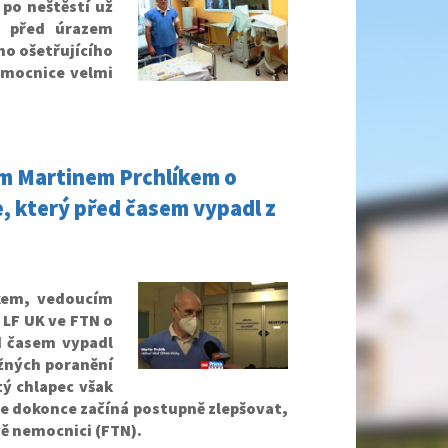
 po neštěstí už
e před úrazem
ho ošetřujícího
emocnice velmi
em Martinem Prchlíkem o
, který před časem vypadl z
kem, vedoucím
 LF UK ve FTN o
d časem vypadl
ažných poranění
ý chlapec však
 se dokonce začíná postupně zlepšovat,
ě nemocnici (FTN).