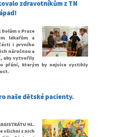
ěkovalo zdravotníkům z TN
nápad!
 Dolům v Praze
šim lékařům a
ásti i prvního
jich náročnou a
, aby vytvořily
 přání, kterým by nejvíce vystihly
ost.
o naše dětské pacienty.
MAGISTRÁTU HL.
 všichni z nich