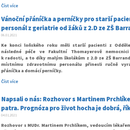
Číst více
Vánoční přáníčka a perníčky pro starší paci
personál z geriatrie od žáků z 2.D ze ZŠ Ba
06.01.2021
Ke konci loňského roku měli starší pacienti z Odděle
následné péče ve Fakultní Thomayerově nemocnici
k radosti, a to díky malým školákům z 2.D ze ZŠ Barrand
místnímu zdravotnímu personálu přinesli ručně vyr
přáníčka a domácí perníčky.
Číst více
Napsali o nás: Rozhovor s Martinem Prchlíke
patra. Prognóza pro život hocha je dobrá, řík
04.01.2021
Rozhovor s MUDr. Martinem Prchlíkem, vedoucím lékařem 