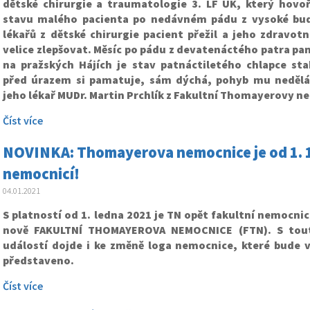
dětské chirurgie a traumatologie 3. LF UK, který hovoř
stavu malého pacienta po nedávném pádu z vysoké bud
lékařů z dětské chirurgie pacient přežil a jeho zdravotn
velice zlepšovat. Měsíc po pádu z devatenáctého patra p
na pražských Hájích je stav patnáctiletého chlapce stab
před úrazem si pamatuje, sám dýchá, pohyb mu nedělá
jeho lékař MUDr. Martin Prchlík z Fakultní Thomayerovy n
Číst více
NOVINKA: Thomayerova nemocnice je od 1. 1
nemocnicí!
04.01.2021
S platností od 1. ledna 2021 je TN opět fakultní nemocnicí
nově FAKULTNÍ THOMAYEROVA NEMOCNICE (FTN). S to
událostí dojde i ke změně loga nemocnice, které bude v 
představeno.
Číst více