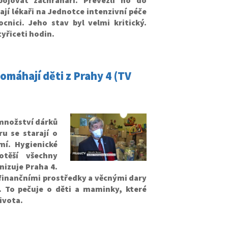
jí lékaři na Jednotce intenzivní péče
nici. Jeho stav byl velmi kritický.
yřiceti hodin.
omáhají děti z Prahy 4 (TV
množství dárků
u se starají o
mí. Hygienické
těší všechny
nizuje Praha 4.
í finančními prostředky a věcnými dary
 To pečuje o děti a maminky, které
ivota.