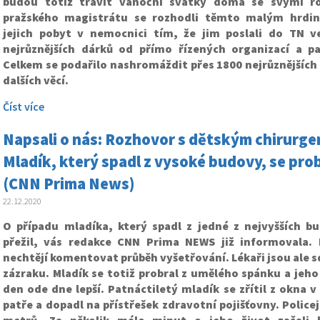
budou totiž trávit vánoční svátky doma se svými rod
pražského magistrátu se rozhodli těmto malým hrdin
jejich pobyt v nemocnici tím, že jim poslali do TN v
nejrůznějších dárků od přímo řízených organizací a p
Celkem se podařilo nashromáždit přes 1800 nejrůznějších
dalších věcí.
Číst více
Napsali o nás: Rozhovor s dětským chirurge
Mladík, který spadl z vysoké budovy, se prob
(CNN Prima News)
22.12.2020
O případu mladíka, který spadl z jedné z nejvyšších b
přežil, vás redakce CNN Prima NEWS již informovala. P
nechtějí komentovat průběh vyšetřování. Lékaři jsou ale sd
zázraku. Mladík se totiž probral z umělého spánku a jeh
den ode dne lepší. Patnáctiletý mladík se zřítil z okna
patře a dopadl na přístřešek zdravotní pojišťovny. Polic
metrů. Za několik málo minut o jeho život začali b