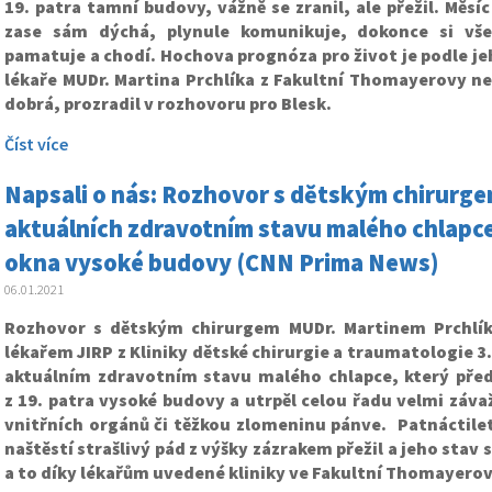
19. patra tamní budovy, vážně se zranil, ale přežil. Měsíc
zase sám dýchá, plynule komunikuje, dokonce si vš
pamatuje a chodí. Hochova prognóza pro život je podle je
lékaře MUDr. Martina Prchlíka z Fakultní Thomayerovy n
dobrá, prozradil v rozhovoru pro Blesk.
Číst více
Napsali o nás: Rozhovor s dětským chirurg
aktuálních zdravotním stavu malého chlapce
okna vysoké budovy (CNN Prima News)
06.01.2021
Rozhovor s dětským chirurgem MUDr. Martinem Prchlí
lékařem JIRP z Kliniky dětské chirurgie a traumatologie 3.
aktuálním zdravotním stavu malého chlapce, který pře
z 19. patra vysoké budovy a utrpěl celou řadu velmi záv
vnitřních orgánů či těžkou zlomeninu pánve. Patnáctilet
naštěstí strašlivý pád z výšky zázrakem přežil a jeho stav
a to díky lékařům uvedené kliniky ve Fakultní Thomayerov