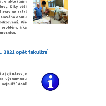
il o aktuálním
ovy. Díky péči
í stav se začal
anelového domu
ilizovaný. Vše
 problém, říká
emocnice.
. 2021 opět fakultní
 a její název je
uto významnou
nejbližší době