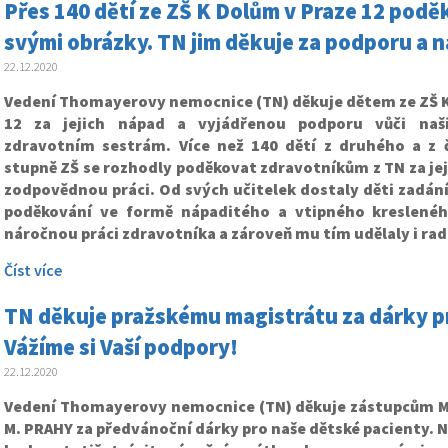
Přes 140 dětí ze ZŠ K Dolům v Praze 12 pod
svými obrázky. TN jim děkuje za podporu a 
22.12.2020
Vedení Thomayerovy nemocnice (TN) děkuje dětem ze ZŠ K
12 za jejich nápad a vyjádřenou podporu vůči na
zdravotním sestrám. Více než 140 dětí z druhého a z č
stupně ZŠ se rozhodly poděkovat zdravotníkům z TN za je
zodpovědnou práci. Od svých učitelek dostaly děti zadání
poděkování ve formě nápaditého a vtipného kresleného
náročnou práci zdravotníka a zároveň mu tím udělaly i rad
Číst více
TN děkuje pražskému magistrátu za dárky pr
Vážíme si Vaší podpory!
22.12.2020
Vedení Thomayerovy nemocnice (TN) děkuje zástupcům 
M. PRAHY za předvánoční dárky pro naše dětské pacienty. Ne