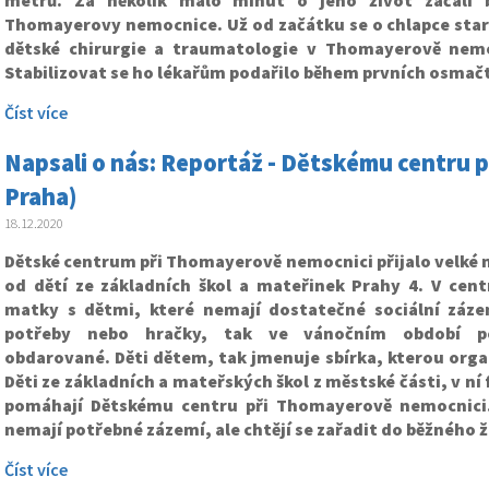
Thomayerovy nemocnice. Už od začátku se o chlapce stara
dětské chirurgie a traumatologie v Thomayerově nemoc
Stabilizovat se ho lékařům podařilo během prvních osmačt
Číst více
Napsali o nás: Reportáž - Dětskému centru p
Praha)
18.12.2020
Dětské centrum při Thomayerově nemocnici přijalo velké 
od dětí ze základních škol a mateřinek Prahy 4. V centr
matky s dětmi, které nemají dostatečné sociální záze
potřeby nebo hračky, tak ve vánočním období po
obdarované. Děti dětem, tak jmenuje sbírka, kterou orga
Děti ze základních a mateřských škol z městské části, v n
pomáhají Dětskému centru při Thomayerově nemocnici.
nemají potřebné zázemí, ale chtějí se zařadit do běžného ž
Číst více