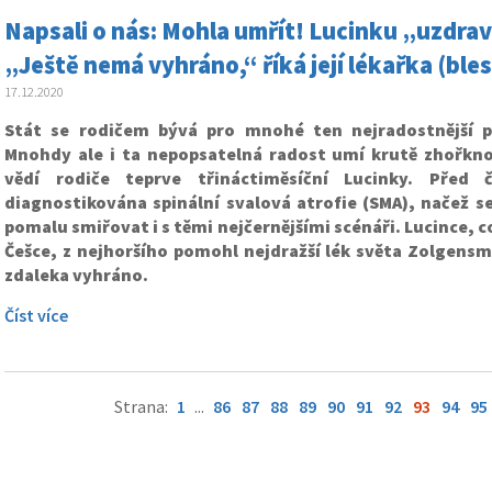
Napsali o nás: Mohla umřít! Lucinku „uzdravi
„Ještě nemá vyhráno,“ říká její lékařka (bles
17.12.2020
Stát se rodičem bývá pro mnohé ten nejradostnější p
Mnohdy ale i ta nepopsatelná radost umí krutě zhořkn
vědí rodiče teprve třináctiměsíční Lucinky. Před 
diagnostikována spinální svalová atrofie (SMA), načež s
pomalu smiřovat i s těmi nejčernějšími scénáři. Lucince, c
Češce, z nejhoršího pomohl nejdražší lék světa Zolgensm
zdaleka vyhráno.
Číst více
Strana:
1
...
86
87
88
89
90
91
92
93
94
95