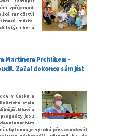
iči. Zástupci
ům zpříjemnit
eliké množství
artnerů města.
 dětských her a
m Martinem Prchlíkem -
udil. Začal dokonce sám jíst
udov v Česku a
olicisté stále
ílnější. Mluví o
o prognózy jsou
 v devatenáctém
ejní ubytovna je vysoká přes osmdesát
ojovat záchranáři. Převezli ho do