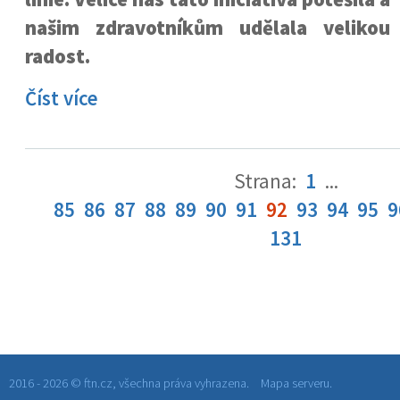
našim zdravotníkům udělala velikou
radost.
Číst více
Strana:
1
...
85
86
87
88
89
90
91
92
93
94
95
9
131
2016 - 2026 © ftn.cz, všechna práva vyhrazena.
Mapa serveru.