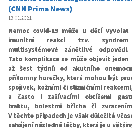
(CNN Prima News)
13.01.2021
Nemoc covid-19 může u dětí vyvolat
imunitní reakci tzv. syndrom
multisystémové zánětlivé odpovědi.
Tato komplikace se může objevit jeden
až šest týdnů od akutního onemocn
přítomny horečky, které mohou být pr
spojivek, kožními či slizničními reakcem
a často i zažívacími obtížemi gastr
traktu, bolestmi břicha či zvracení
V těchto případech je však důležitá včas
zahájení následné léčby, která je u většin