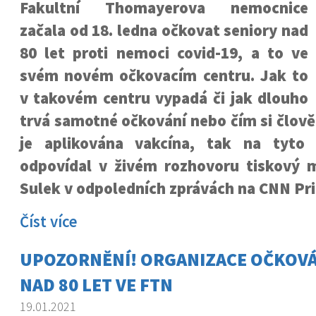
Fakultní Thomayerova nemocnice
začala od 18. ledna očkovat seniory nad
80 let proti nemoci covid-19, a to ve
svém novém očkovacím centru. Jak to
v takovém centru vypadá či jak dlouho
trvá samotné očkování nebo čím si člov
je aplikována vakcína, tak na tyto 
odpovídal v živém rozhovoru tiskový 
Sulek v odpoledních zprávách na CNN Pr
Číst více
UPOZORNĚNÍ! ORGANIZACE OČKOVÁ
NAD 80 LET VE FTN
19.01.2021