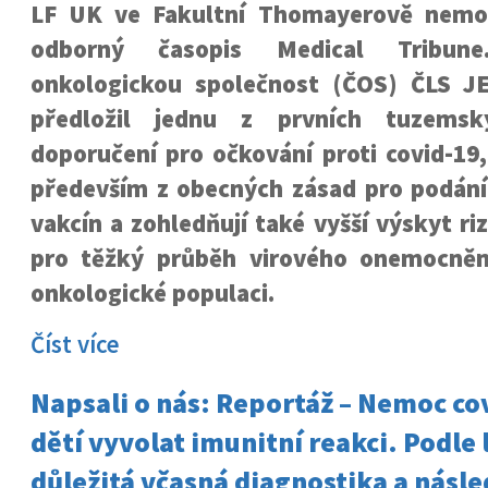
LF UK ve Fakultní Thomayerově nemoc
odborný časopis Medical Tribun
onkologickou společnost (ČOS) ČLS J
předložil jednu z prvních tuzemsk
doporučení pro očkování proti covid-19,
především z obecných zásad pro podání
vakcín a zohledňují také vyšší výskyt ri
pro těžký průběh virového onemocněn
onkologické populaci.
Číst více
Napsali o nás: Reportáž – Nemoc co
dětí vyvolat imunitní reakci. Podle 
důležitá včasná diagnostika a násle