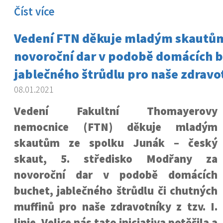
Číst více
Vedení FTN děkuje mladým skautů
novoroční dar v podobě domácích b
jablečného štrůdlu pro naše zdravo
08.01.2021
Vedení Fakultní Thomayerovy
nemocnice (FTN) děkuje mladým
skautům ze spolku Junák – český
skaut, 5. středisko Modřany za
novoroční dar v podobě domácích
buchet, jablečného štrůdlu či chutných
muffinů pro naše zdravotníky z tzv. I.
linie. Velice nás tato iniciativa potěšila a