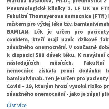
Martina Vašáková, Ph.D., přednostka z
Pneumologické kliniky 1. LF UK ve FT
Fakultní Thomayerova nemocnice (FTN) 
místem pro výdej léku tzv. bamlanivima
BAMLAN. Lék je určen pro pacienty
covidem, kteří mají navíc rizikové fak
závažného onemocnění. V současné do
k dispozici 500 dávek léku. K navýšení
následujících měsících. Fakultn
nemocnice získala první dodávku 
bamlanivimab. Ten je určen pro pacient
Covid - 19, kterým hrozí vysoké riziko p
závažného onemocnění - jako je zápal pli
Číst více