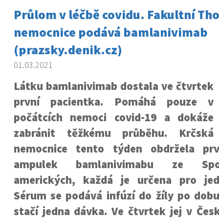
Průlom v léčbě covidu. Fakultní T
nemocnice podává bamlanivimab
(prazsky.denik.cz)
01.03.2021
Látku bamlanivimab dostala ve čtvrtek
první pacientka. Pomáhá pouze v
počátcích nemoci covid-19 a dokáže
zabránit těžkému průběhu. Krčská
nemocnice tento týden obdržela prv
ampulek bamlanivimabu ze Spo
amerických, každá je určena pro jed
Sérum se podává infúzí do žíly po dobu
stačí jedna dávka. Ve čtvrtek jej v Čes