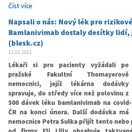
Číst více
Napsali o nás: Nový lék pro rizikov
Bamlanivimab dostaly desítky lidí, 
(blesk.cz)
11.03.2021
Lékaři si pro pacienty vyžádali po
pražské Fakultní Thomayerově
nemocnici, jejíž lékárna dodávky
spravuje, do středy více než polovinu z
500 dávek léku bamlanivimab na covid
ČR na konci února. Další dodávka má
nemocnice Petra Sulka přijít tento nebo 
od firmy Eli Lilly obsahuje takzvan