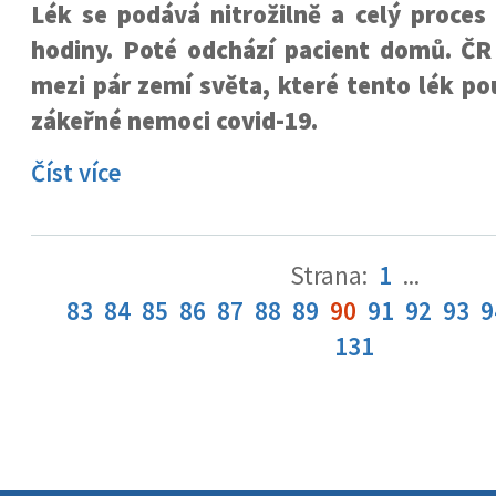
Lék se podává nitrožilně a celý proces 
hodiny. Poté odchází pacient domů. ČR 
mezi pár zemí světa, které tento lék pou
zákeřné nemoci covid-19.
Číst více
Strana:
1
...
83
84
85
86
87
88
89
90
91
92
93
9
131