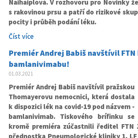
Naihaiplová. V rozhovoru pro Novinky žen
s rakovinou prsu a patří do rizikové sku
pocity i průběh podání léku.
Číst více
Premiér Andrej Babiš navštívil FTN 
bamlanivimabu!
01.03.2021
Premiér Andrej Babiš navštívil pražskou
Thomayerovu nemocnici, která dostala
k dispozici lék na covid-19 pod názvem -
bamlanivimab. Tiskového brífinku se
kromě premiéra zúčastnili ředitel FTN
přednostka Pneumologické kliniky 1. LF