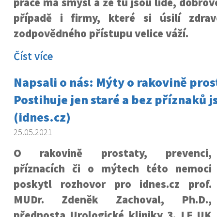
práce má smysl a že tu jsou lidé, dobrov
případě i firmy, které si úsilí zdrav
zodpovědného přístupu velice váží.
Číst více
Napsali o nás: Mýty o rakovině pros
Postihuje jen staré a bez příznaků 
(idnes.cz)
25.05.2021
O rakovině prostaty, prevenci,
příznacích či o mýtech této nemoci
poskytl rozhovor pro idnes.cz prof.
MUDr. Zdeněk Zachoval, Ph.D.,
přednosta Urologické kliniky 3. LF UK