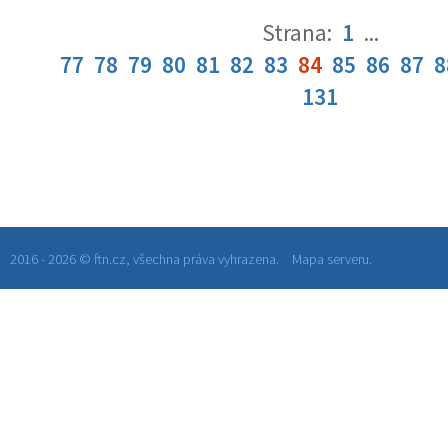
Strana:
1
...
77
78
79
80
81
82
83
84
85
86
87
8
131
2016 - 2026 © ftn.cz, všechna práva vyhrazena.
Mapa serveru.