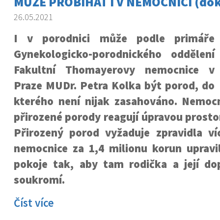
MŮŽE PROBÍHAT I V NEMOCNICI (dok
26.05.2021
I v porodnici může podle primáře
Gynekologicko-porodnického oddělení
Fakultní Thomayerovy nemocnice v
Praze MUDr. Petra Kolka být porod, do
kterého není nijak zasahováno. Nemoc
přirozené porody reagují úpravou prostor
Přirozený porod vyžaduje zpravidla ví
nemocnice za 1,4 milionu korun upravil
pokoje tak, aby tam rodička a její do
soukromí.
Číst více