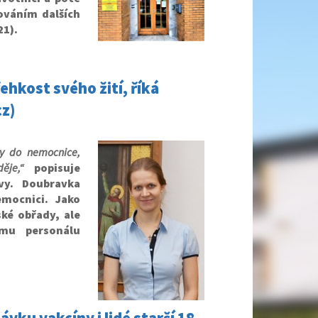
kováním dalších
21).
ehkost svého žití, říká
cz)
y do nemocnice,
ěje,“
popisuje
vy. Doubravka
mocnici. Jako
ké obřady, ale
ému personálu
ávku vakcíny i lidé starší 18