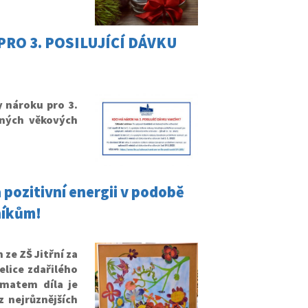
RO 3. POSILUJÍCÍ DÁVKU
 nároku pro 3.
aných věkových
pozitivní energii v podobě
níkům!
e ZŠ Jitřní za
elice zdařilého
matem díla je
 nejrůznějších