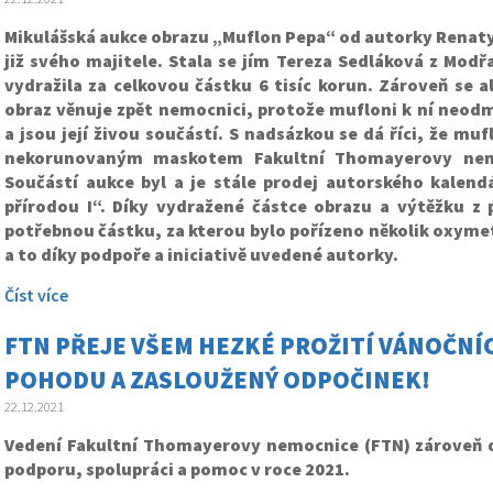
Mikulášská aukce obrazu „Muflon Pepa“ od autorky Renat
již svého majitele. Stala se jím Tereza Sedláková z Modř
vydražila za celkovou částku 6 tisíc korun. Zároveň se a
obraz věnuje zpět nemocnici, protože mufloni k ní neodm
a jsou její živou součástí. S nadsázkou se dá říci, že mu
nekorunovaným maskotem Fakultní Thomayerovy nem
Součástí aukce byl a je stále prodej autorského kalen
přírodou I“. Díky vydražené částce obrazu a výtěžku z
potřebnou částku, za kterou bylo pořízeno několik oxymetr
a to díky podpoře a iniciativě uvedené autorky.
Číst více
FTN PŘEJE VŠEM HEZKÉ PROŽITÍ VÁNOČNÍC
POHODU A ZASLOUŽENÝ ODPOČINEK!
22.12.2021
Vedení Fakultní Thomayerovy nemocnice (FTN) zároveň 
podporu, spolupráci a pomoc v roce 2021.