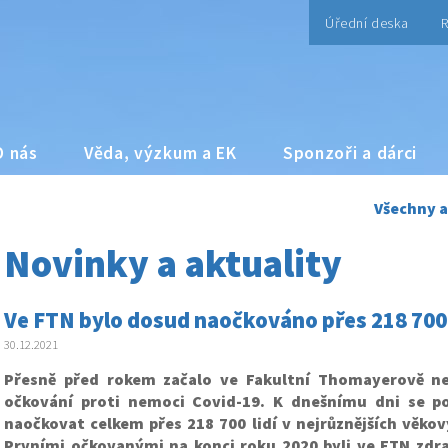
Úřední deska
R
O nás
Věda, výzkum a EK
Sponzoři a dárci
Všechny a
Novinky a aktuality
Ve FTN bylo dosud naočkováno přes 218 700 
30.12.2021
Přesně před rokem začalo ve Fakultní Thomayerově ne
očkování proti nemoci Covid-19. K dnešnímu dni se p
naočkovat celkem přes 218 700 lidí v nejrůznějších věko
Prvními očkovanými na konci roku 2020 byli ve FTN zdra