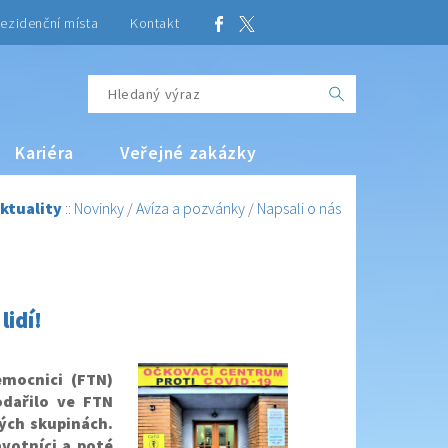
ezidenční místa
Kontakt
Kariéra
Veřejné zakázky
ktuality
::
Novinky
/
Avíza a pozvánky
/
Napsali o nás
lidí!
mocnici (FTN)
odařilo ve FTN
vých skupinách.
votníci a poté