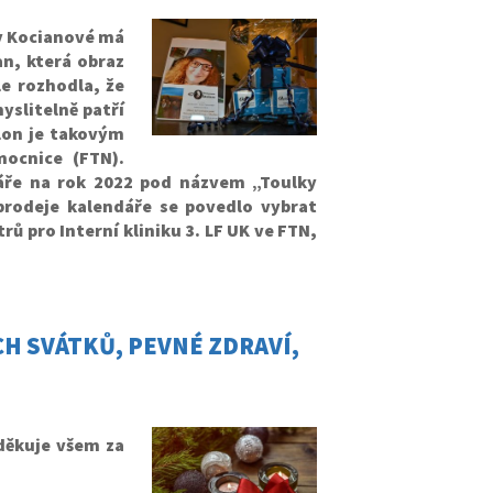
y Kocianové má
an, která obraz
le rozhodla, že
yslitelně patří
flon je takovým
ocnice (FTN).
dáře na rok 2022 pod názvem „Toulky
 prodeje kalendáře se povedlo vybrat
ů pro Interní kliniku 3. LF UK ve FTN,
H SVÁTKŮ, PEVNÉ ZDRAVÍ,
děkuje všem za