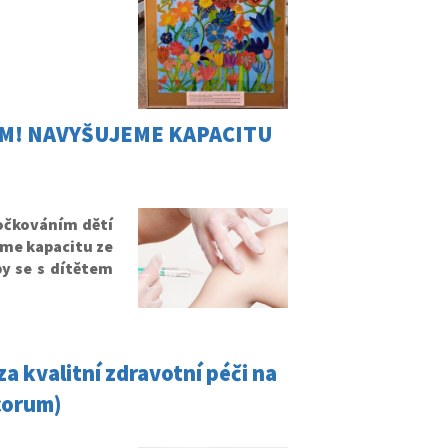
JEM! NAVYŠUJEME KAPACITU
očkováním dětí
jeme kapacitu ze
by se s dítětem
a kvalitní zdravotní péči na
corum)