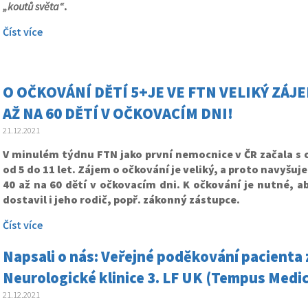
„koutů světa“
.
Číst více
O OČKOVÁNÍ DĚTÍ 5+JE VE FTN VELIKÝ ZÁ
AŽ NA 60 DĚTÍ V OČKOVACÍM DNI!
21.12.2021
V minulém týdnu FTN jako první nemocnice v ČR začala s 
od 5 do 11 let. Zájem o očkování je veliký, a proto navyšu
40 až na 60 dětí v očkovacím dni. K očkování je nutné, a
dostavil i jeho rodič, popř. zákonný zástupce.
Číst více
Napsali o nás: Veřejné poděkování pacienta z
Neurologické klinice 3. LF UK (Tempus Medi
21.12.2021