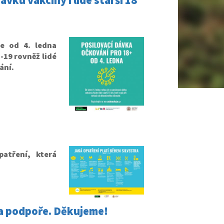
e od 4. ledna
-19 rovněž lidé
ání.
patření, která
 a podpoře. Děkujeme!