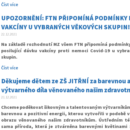
Číst více
UPOZORNĚNÍ: FTN PŘIPOMÍNÁ PODMÍNKY P
VAKCÍNY U VYBRANÝCH VĚKOVÝCH SKUPIN!
22.12.2021
Na základě rozhodnutí MZ všem FTN připomíná podmínky
posilující dávku vakcíny proti nemoci Covid-19 u vybr
skupin.
Číst více
Děkujeme dětem ze ZŠ JITŘNÍ za barevnou a 
výtvarného díla věnovaného našim zdravot
21.12.2021
Chceme poděkovat šikovným a talentovaným výtvarníkům z
barevnou a pozitivní energii, kterou vytvořili v podobě v
obrazu věnovaného našim zdravotníkům. Ústředním té
sama příroda, která je ztvárněna barevnými květinami z