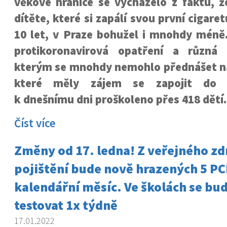
věkové hranice se vycházelo z faktu, 
dítěte, které si zapálí svou první cigare
10 let, v Praze bohužel i mnohdy méně.
protikoronavirová opatření a různá 
kterým se mnohdy nemohlo přednášet na
které měly zájem se zapojit do p
k dnešnímu dni proškoleno přes 418 dětí.
Číst více
Změny od 17. ledna! Z veřejného z
pojištění bude nově hrazených 5 PC
kalendářní měsíc. Ve školách se bu
testovat 1x týdně
17.01.2022