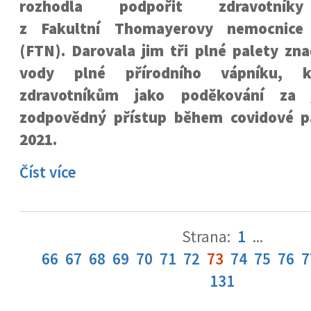
rozhodla podpořit zdravotníky
z Fakultní Thomayerovy nemocnice
(FTN). Darovala jim tři plné palety zn
vody plné přírodního vápníku, k
zdravotníkům jako poděkování za j
zodpovědný přístup během covidové p
2021.
Číst více
Strana:
1
...
66
67
68
69
70
71
72
73
74
75
76
7
131