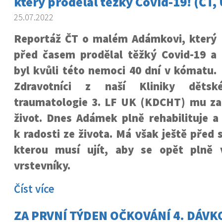
který prodělal těžký Covid-19! (ČT, 
25.07.2022
Reportáž ČT o malém Adámkovi, který
před časem prodělal těžký Covid-19 a
byl kvůli této nemoci 40 dní v kómatu.
Zdravotníci z naší Kliniky dětsk
traumatologie 3. LF UK (KDCHT) mu zac
život. Dnes Adámek plně rehabilituje 
k radosti ze života. Má však ještě před 
kterou musí ujít, aby se opět plně 
vrstevníky.
Číst více
ZA PRVNÍ TÝDEN OČKOVÁNÍ 4. DÁVK