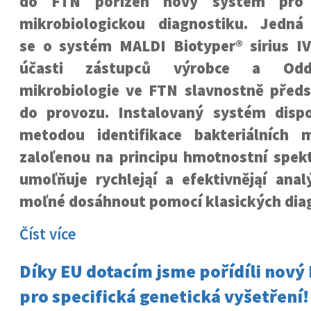
do FTN pořízen nový systém pro
mikrobiologickou diagnostiku. Jedná
se o systém MALDI Biotyper® sirius IV
účasti zástupců výrobce a Oddě
mikrobiologie ve FTN slavnostně před
do provozu. Instalovaný systém dispo
metodou identifikace bakteriálních 
zaloľenou na principu hmotnostní spekt
umoľňuje rychlejąí a efektivnějąí anal
moľné dosáhnout pomocí klasických dia
Číst více
Díky EU dotacím jsme pořídíli nový 
pro specifická genetická vyšetření!