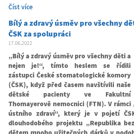
Číst více
Bílý a zdravý úsměv pro všechny dě
ČSK za spolupráci
17.06.2022
„Bílý a zdravý úsměv pro všechny děti a
nejen je!“, tímto heslem se řídili
zástupci České stomatologické komory
(ČSK), když před časem navštívili naše
dětské pacienty ve Fakultní
Thomayerově nemocnici (FTN). V rámci
ústního zdraví“, který je v pojetí Č
dlouhodobého projektu „Republika bez
dětem mnoho užitečných dárků v podob