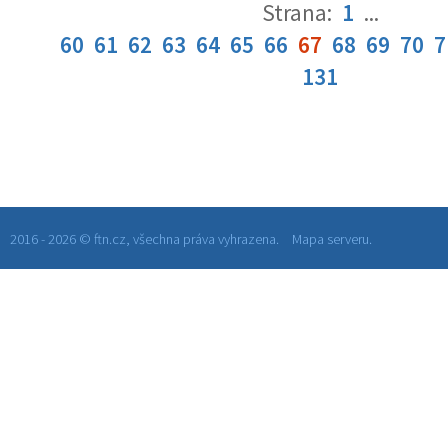
Strana:
1
...
60
61
62
63
64
65
66
67
68
69
70
7
131
2016 - 2026 © ftn.cz, všechna práva vyhrazena.
Mapa serveru.