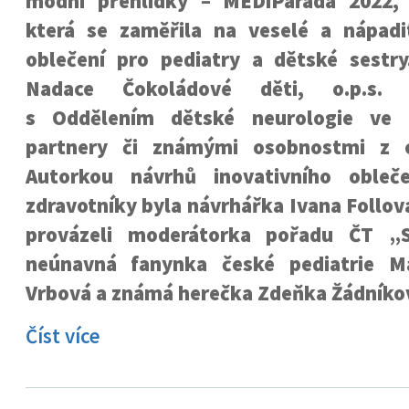
módní přehlídky – MEDiParáda 2022,
která se zaměřila na veselé a nápadi
oblečení pro pediatry a dětské sestry
Nadace Čokoládové děti, o.p.s. 
s Oddělením dětské neurologie ve 
partnery či známými osobnostmi z ob
Autorkou návrhů inovativního obleč
zdravotníky byla návrhářka Ivana Follo
provázeli moderátorka pořadu ČT 
neúnavná fanynka české pediatrie M
Vrbová a známá herečka Zdeňka Žádníko
Číst více