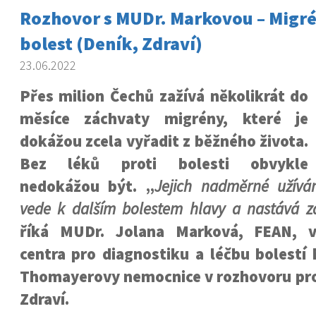
Rozhovor s MUDr. Markovou – Migrén
bolest (Deník, Zdraví)
23.06.2022
Přes milion Čechů zažívá několikrát do
měsíce záchvaty migrény, které je
dokážou zcela vyřadit z běžného života.
Bez léků proti bolesti obvykle
nedokážou být. „
Jejich nadměrné užívá
vede k dalším bolestem hlavy a nastává z
říká MUDr. Jolana Marková, FEAN, v
centra pro diagnostiku a léčbu bolestí 
Thomayerovy nemocnice v rozhovoru pro 
Zdraví.