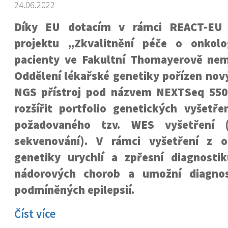
24.06.2022
Díky EU dotacím v rámci REACT-EU
projektu „Zkvalitnění péče o onkol
pacienty ve Fakultní Thomayerově nem
Oddělení lékařské genetiky pořízen nov
NGS přístroj pod názvem NEXTSeq 550
rozšířit portfolio genetických vyšetře
požadovaného tzv. WES vyšetření (
sekvenování). V rámci vyšetření z o
genetiky urychlí a zpřesní diagnostik
nádorových chorob a umožní diagnos
podmíněných epilepsií.
Číst více