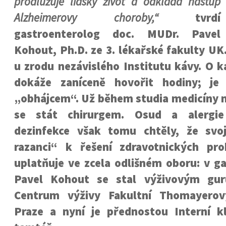
prodlužuje lidský život a odkládá nástup
Alzheimerovy choroby,“
tvrdí
gastroenterolog doc. MUDr. Pavel
Kohout, Ph.D. ze 3. lékařské fakulty UK
u zrodu nezávislého Institutu kávy. O káv
dokáže zaníceně hovořit hodiny; je 
„obhájcem“. Už během studia medicíny m
se stát chirurgem. Osud a alergi
dezinfekce však tomu chtěly, že svoj
razanci“ k řešení zdravotnických pr
uplatňuje ve zcela odlišném oboru: v ga
Pavel Kohout se stal výživovým gur
Centrum výživy Fakultní Thomayero
Praze a nyní je přednostou Interní k