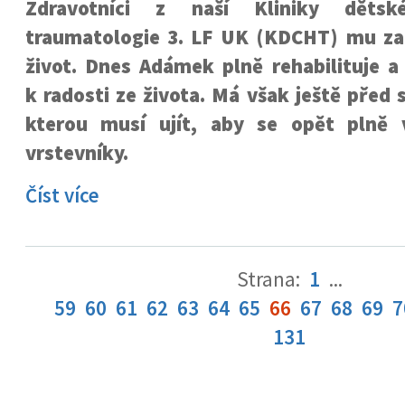
Zdravotníci z naší Kliniky dětsk
traumatologie 3. LF UK (KDCHT) mu zac
život. Dnes Adámek plně rehabilituje 
k radosti ze života. Má však ještě před 
kterou musí ujít, aby se opět plně 
vrstevníky.
Číst více
Strana:
1
...
59
60
61
62
63
64
65
66
67
68
69
7
131