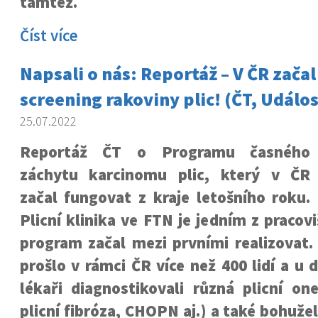
tamtéž.
Číst více
Napsali o nás: Reportáž – V ČR zača
screening rakoviny plic! (ČT, Událos
25.07.2022
Reportáž ČT o Programu časného
záchytu karcinomu plic, který v ČR
začal fungovat z kraje letošního roku.
Plicní klinika ve FTN je jedním z pracov
program začal mezi prvními realizovat.
prošlo v rámci ČR více než 400 lidí a u d
lékaři diagnostikovali různá plicní on
plicní fibróza, CHOPN aj.) a také bohuže