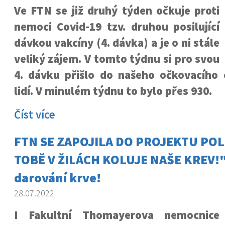
Ve FTN se již druhý týden očkuje proti
nemoci Covid-19 tzv. druhou posilující
dávkou vakcíny (4. dávka) a je o ni stále
veliký zájem. V tomto týdnu si pro svou
4. dávku přišlo do našeho očkovacího 
lidí. V minulém týdnu to bylo přes 930.
Číst více
FTN SE ZAPOJILA DO PROJEKTU POLIC
TOBĚ V ŽILÁCH KOLUJE NAŠE KREV!"
darování krve!
28.07.2022
I Fakultní Thomayerova nemocnice