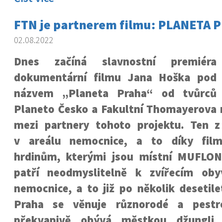
FTN je partnerem filmu: PLANETA 
02.08.2022
Dnes začíná slavnostní premiéra
dokumentární filmu Jana Hoška pod
názvem „Planeta Praha“ od tvůrců
Planeto Česko a Fakultní Thomayerova 
mezi partnery tohoto projektu. Ten z 
v areálu nemocnice, a to díky fil
hrdinům, kterými jsou místní MUFLON
patří neodmyslitelně k zvířecím oby
nemocnice, a to již po několik desetile
Praha se věnuje různorodé a pestr
překvapivě obývá městkou džungli 