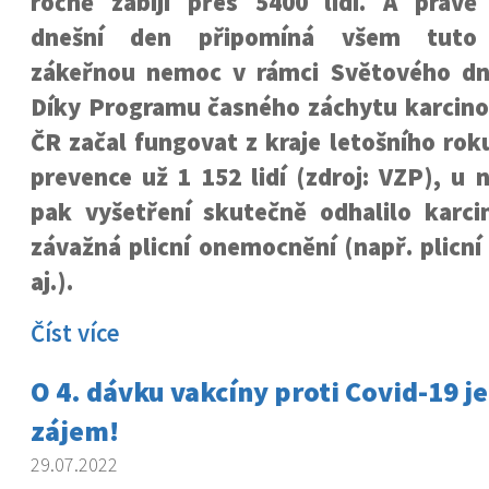
ročně zabíjí přes 5400 lidí. A právě
dnešní den připomíná všem tuto
zákeřnou nemoc v rámci Světového dne
Díky Programu časného záchytu karcinom
ČR začal fungovat z kraje letošního roku
prevence už 1 152 lidí (zdroj: VZP), u 
pak vyšetření skutečně odhalilo karcin
závažná plicní onemocnění (např. plicn
aj.).
Číst více
O 4. dávku vakcíny proti Covid-19 je
zájem!
29.07.2022