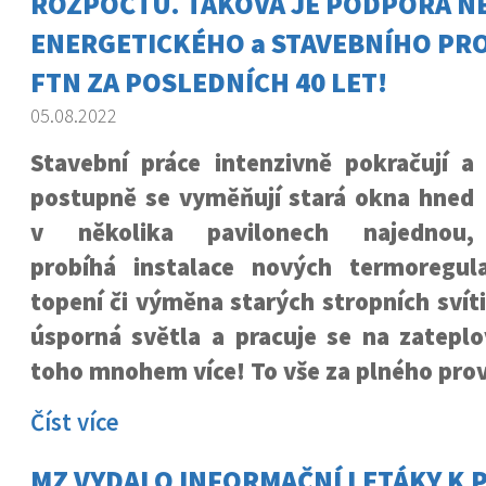
ROZPOČTU. TAKOVÁ JE PODPORA N
ENERGETICKÉHO a STAVEBNÍHO PR
FTN ZA POSLEDNÍCH 40 LET!
05.08.2022
Stavební práce intenzivně pokračují a
postupně se vyměňují stará okna hned
v několika pavilonech najednou,
probíhá instalace nových termoregul
topení či výměna starých stropních svít
úsporná světla a pracuje se na zateplo
toho mnohem více! To vše za plného pro
Číst více
MZ VYDALO INFORMAČNÍ LETÁKY K 