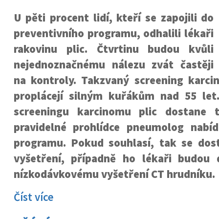
U pěti procent lidí, kteří se zapojili do
preventivního programu, odhalili lékaři
rakovinu plic. Čtvrtinu budou kvůli
nejednoznačnému nálezu zvát častěji
na kontroly. Takzvaný screening karci
proplácejí silným kuřákům nad 55 let
screeningu karcinomu plic dostane
pravidelné prohlídce pneumolog nabí
programu. Pokud souhlasí, tak se dos
vyšetření, případně ho lékaři budou 
nízkodávkovému vyšetření CT hrudníku.
Číst více