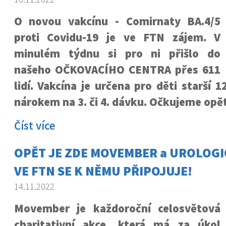
O novou vakcínu - Comirnaty BA.4/5
proti Covidu-19 je ve FTN zájem. V
minulém týdnu si pro ni přišlo do
našeho OČKOVACÍHO CENTRA přes 611
lidí. Vakcína je určena pro děti starší 1
nárokem na 3. či 4. dávku. Očkujeme opět
Číst více
OPĚT JE ZDE MOVEMBER a UROLOGI
VE FTN SE K NĚMU PŘIPOJUJE!
14.11.2022
Movember je každoroční celosvětová
charitativní akce, která má za úkol