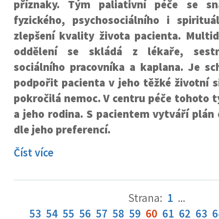
příznaky. Tým paliativní péče se sn
fyzického, psychosociálního i spirituá
zlepšení kvality života pacienta. Multid
oddělení se skládá z lékaře, sestr
sociálního pracovníka a kaplana. Je sc
podpořit pacienta v jeho těžké životní s
pokročilá nemoc. V centru péče tohoto 
a jeho rodina. S pacientem vytváří plán
dle jeho preferencí.
Číst více
Strana:
1
...
53
54
55
56
57
58
59
60
61
62
63
6