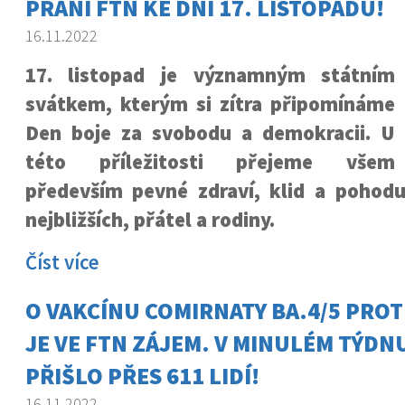
PŘÁNÍ FTN KE DNI 17. LISTOPADU!
16.11.2022
17. listopad je významným státním
svátkem, kterým si zítra připomínáme
Den boje za svobodu a demokracii. U
této příležitosti přejeme všem
především pevné zdraví, klid a pohod
nejbližších, přátel a rodiny.
Číst více
O VAKCÍNU COMIRNATY BA.4/5 PROT
JE VE FTN ZÁJEM. V MINULÉM TÝDNU
PŘIŠLO PŘES 611 LIDÍ!
16.11.2022