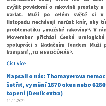
zvýšit povědomí o rakovině prostaty a
varlat. Muži po celém světě si v
listopadu nechávají narůst knír, aby t
problematiku „mužské rakoviny“. V rám
Movember přichází Česká urologická
spolupráci s Nadačním fondem Muži p
kampaní „TO NEVOČŮRÁŠ“.
Číst více
Napsali o nás: Thomayerova nemocn
šetřit, vymění 1870 oken nebo 6280 
topení (Deník extra)
11.11.2022