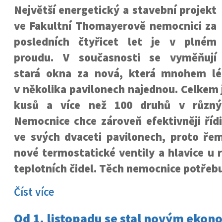
Největší energetický a stavební projekt
ve Fakultní Thomayerově nemocnici za
posledních čtyřicet let je v plném
proudu. V současnosti se vyměňují
stará okna za nová, která mnohem lép
v několika pavilonech najednou. Celkem j
kusů a více než 100 druhů v různýc
Nemocnice chce zároveň efektivněji říd
ve svých dvaceti pavilonech, proto řeme
nové termostatické ventily a hlavice u 
teplotních čidel. Těch nemocnice potřebu
Číst více
Od 1. listopadu se stal novým eko