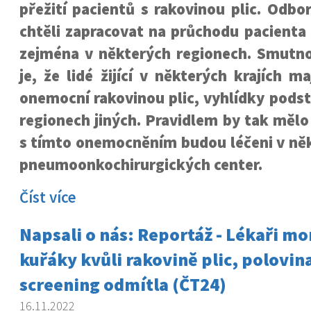
přežití pacientů s rakovinou plic. Odbor
chtěli zapracovat na průchodu pacienta
zejména v některých regionech. Smutnou
je, že lidé žijící v některých krajích m
onemocní rakovinou plic, vyhlídky podst
regionech jiných. Pravidlem by tak mělo 
s tímto onemocněním budou léčeni v ně
pneumoonkochirurgických center.
Číst více
Napsali o nás: Reportáž - Lékaři mon
kuřáky kvůli rakovině plic, polovina
screening odmítla (ČT24)
16.11.2022