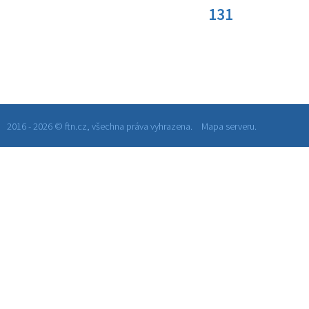
131
2016 - 2026 © ftn.cz, všechna práva vyhrazena.
Mapa serveru.