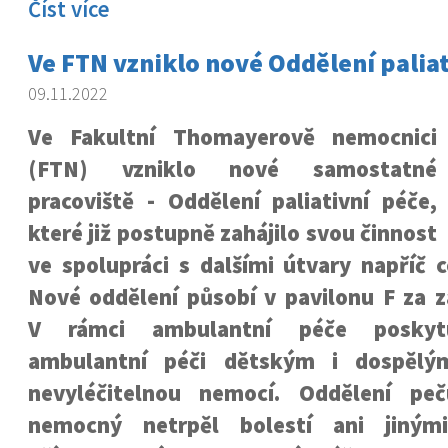
Číst více
Ve FTN vzniklo nové Oddělení paliat
09.11.2022
Ve Fakultní Thomayerově nemocnici
(FTN) vzniklo nové samostatné
pracoviště - Oddělení paliativní péče,
které již postupně zahájilo svou činnost
ve spolupráci s dalšími útvary napříč 
Nové oddělení působí v pavilonu F za z
V rámci ambulantní péče poskyt
ambulantní péči dětským i dospělý
nevyléčitelnou nemocí. Oddělení pe
nemocný netrpěl bolestí ani jiným