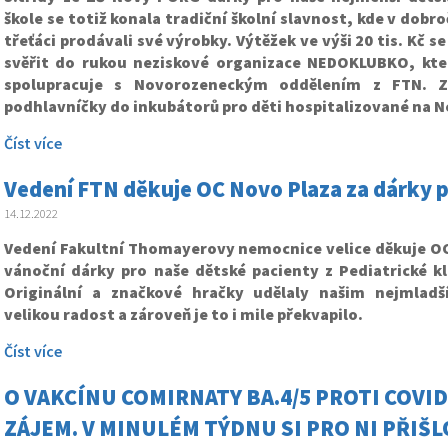
škole se totiž konala tradiční školní slavnost, kde v dob
třeťáci prodávali své výrobky. Výtěžek ve výši 20 tis. Kč s
svěřit do rukou neziskové organizace NEDOKLUBKO, kt
spolupracuje s Novorozeneckým oddělením z FTN. Z
podhlavníčky do inkubátorů pro děti hospitalizované na 
Číst více
Vedení FTN děkuje OC Novo Plaza za dárky p
14.12.2022
Vedení Fakultní Thomayerovy nemocnice velice děkuje OC
vánoční dárky pro naše dětské pacienty z Pediatrické kl
Originální a značkové hračky udělaly našim nejmla
velikou radost a zároveň je to i mile překvapilo.
Číst více
O VAKCÍNU COMIRNATY BA.4/5 PROTI COVID
ZÁJEM. V MINULÉM TÝDNU SI PRO NI PŘIŠLO