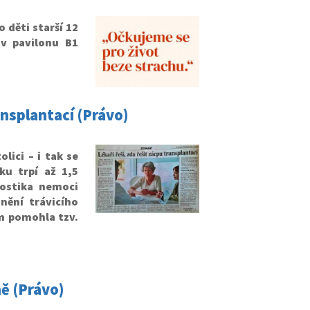
o děti starší 12
 v pavilonu B1
ransplantací (Právo)
lici – i tak se
ku trpí až 1,5
nostika nemoci
nění trávicího
m pomohla tzv.
ně (Právo)