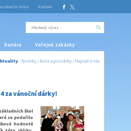
ezidenční místa
Kontakt
Kariéra
Veřejné zakázky
ktuality
::
Novinky
/
Avíza a pozvánky
/
Napsali o nás
4 za vánoční dárky!
základních škol
eré se podařilo
elkové hodnotě
k této sbírky,