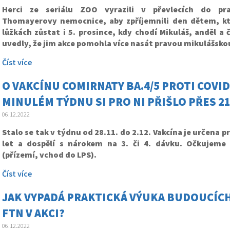
Herci ze seriálu ZOO vyrazili v převlecích do pra
Thomayerovy nemocnice, aby zpříjemnili den dětem, k
lůžkách zůstat i 5. prosince, kdy chodí Mikuláš, anděl a 
uvedly, že jim akce pomohla více nasát pravou mikulášsk
Číst více
O VAKCÍNU COMIRNATY BA.4/5 PROTI COVIDU
MINULÉM TÝDNU SI PRO NI PŘIŠLO PŘES 219
06.12.2022
Stalo se tak v týdnu od 28.11. do 2.12. Vakcína je určena pr
let a dospělí s nárokem na 3. či 4. dávku. Očkujeme
(přízemí, vchod do LPS).
Číst více
JAK VYPADÁ PRAKTICKÁ VÝUKA BUDOUCÍC
FTN V AKCI?
06.12.2022