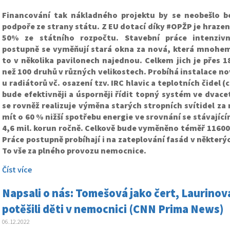
Financování tak nákladného projektu by se neobešlo b
podpoře ze strany státu. Z EU dotací díky #OPŽP je hraze
50% ze státního rozpočtu. Stavební práce intenzivn
postupně se vyměňují stará okna za nová, která mnohem l
to v několika pavilonech najednou. Celkem jich je přes 1
než 100 druhů v různých velikostech. Probíhá instalace no
u radiátorů vč. osazení tzv. IRC hlavic a teplotních čidel 
bude efektivněji a úsporněji řídit topný systém ve dvac
se rovněž realizuje výměna starých stropních svítidel za
mít o 60 % nižší spotřebu energie ve srovnání se stávajíc
4,6 mil. korun ročně. Celkově bude vyměněno téměř 11600 
Práce postupně probíhají i na zateplování fasád v některý
To vše za plného provozu nemocnice.
Číst více
Napsali o nás: Tomešová jako čert, Laurinová
potěšili děti v nemocnici (CNN Prima News)
06.12.2022