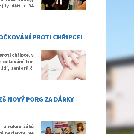
jily děti z 34
OČKOVÁNÍ PROTI CHŘIPCE!
roti chřipce. V
e očkování tím
idí, seniorů či
ZŠ NOVÝ PORG ZA DÁRKY
i z rukou žáků
é pacienty. Ve