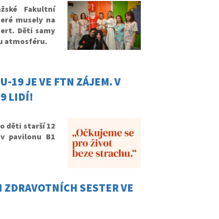
žské Fakultní
teré musely na
čert. Děti samy
ou atmosféru.
-19 JE VE FTN ZÁJEM. V
 LIDÍ!
o děti starší 12
 v pavilonu B1
H ZDRAVOTNÍCH SESTER VE