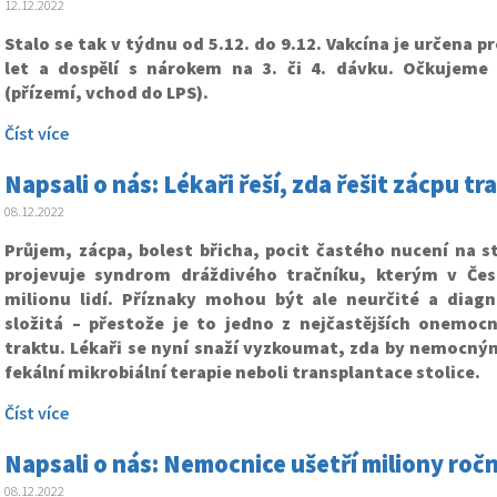
12.12.2022
Stalo se tak v týdnu od 5.12. do 9.12. Vakcína je určena pr
let a dospělí s nárokem na 3. či 4. dávku. Očkujeme
(přízemí, vchod do LPS).
Číst více
Napsali o nás: Lékaři řeší, zda řešit zácpu t
08.12.2022
Průjem, zácpa, bolest břicha, pocit častého nucení na sto
projevuje syndrom dráždivého tračníku, kterým v Čes
milionu lidí. Příznaky mohou být ale neurčité a diag
složitá – přestože je to jedno z nejčastějších onemocn
traktu. Lékaři se nyní snaží vyzkoumat, zda by nemocný
fekální mikrobiální terapie neboli transplantace stolice.
Číst více
Napsali o nás: Nemocnice ušetří miliony roč
08.12.2022