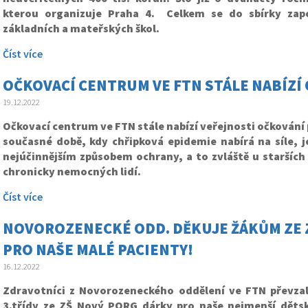
kterou organizuje Praha 4. Celkem se do sbírky zapo
základních a mateřských škol.
Číst více
OČKOVACÍ CENTRUM VE FTN STÁLE NABÍZÍ 
19.12.2022
Očkovací centrum ve FTN stále nabízí veřejnosti očkování p
současné době, kdy chřipková epidemie nabírá na síle, j
nejúčinnějším způsobem ochrany, a to zvláště u starších l
chronicky nemocných lidí.
Číst více
NOVOROZENECKÉ ODD. DĚKUJE ŽÁKŮM ZE 
PRO NAŠE MALÉ PACIENTY!
16.12.2022
Zdravotníci z Novorozeneckého oddělení ve FTN převzal
3.třídy ze ZŠ Nový PORG dárky pro naše nejmenší dětsk