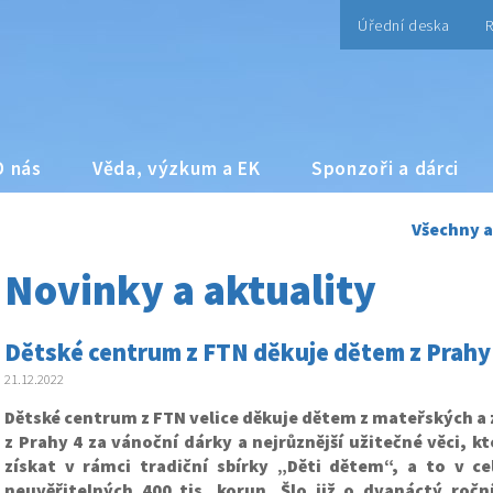
Úřední deska
R
O nás
Věda, výzkum a EK
Sponzoři a dárci
Všechny a
Novinky a aktuality
Dětské centrum z FTN děkuje dětem z Prahy 
21.12.2022
Dětské centrum z FTN velice děkuje dětem z mateřských a 
z Prahy 4 za vánoční dárky a nejrůznější užitečné věci, kt
získat v rámci tradiční sbírky „Děti dětem“, a to v c
neuvěřitelných 400 tis. korun. Šlo již o dvanáctý roční