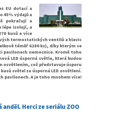
ez EU dotací a
no 45% výdajů a
ě pokračují a
épe izolují, a
870 kusů a více
vých termostatických ventilů a hlavic
(celkově téměř 6280 ks), díky kterým se
eti pavilonech nemocnice. Kromě toho
 nová LED úsporná světla, která budou
ím osvětlením, což představuje úsporu
kusů světel za úsporná LED osvětlení.
ch pavilonech. A je toho mnohem více!
 anděl. Herci ze seriálu ZOO