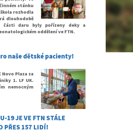
ročinném stánku
e škola rozhodla
erá dlouhodobě
 části daru byly pořízeny deky a
Neonatologickém oddělení ve FTN.
ro naše dětské pacienty!
 Novo Plaza za
iniky 1. LF UK.
dším nemocným
U-19 JE VE FTN STÁLE
 PŘES 157 LIDÍ!