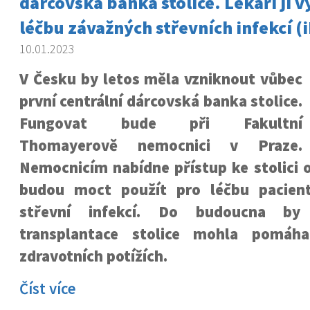
dárcovská banka stolice. Lékaři ji v
léčbu závažných střevních infekcí (
10.01.2023
V Česku by letos měla vzniknout vůbec
první centrální dárcovská banka stolice.
Fungovat bude při Fakultní
Thomayerově nemocnici v Praze.
Nemocnicím nabídne přístup ke stolici 
budou moct použít pro léčbu pacien
střevní infekcí. Do budoucna by
transplantace stolice mohla pomáha
zdravotních potížích.
Číst více