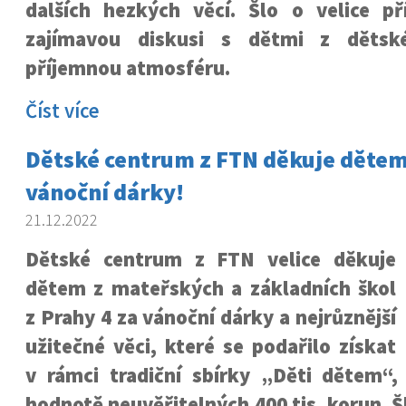
dalších hezkých věcí. Šlo o velice př
zajímavou diskusi s dětmi z děts
příjemnou atmosféru.
Číst více
Dětské centrum z FTN děkuje dětem 
vánoční dárky!
21.12.2022
Dětské centrum z FTN velice děkuje
dětem z mateřských a základních škol
z Prahy 4 za vánoční dárky a nejrůznější
užitečné věci, které se podařilo získat
v rámci tradiční sbírky „Děti dětem“,
hodnotě neuvěřitelných 400 tis. korun. Š