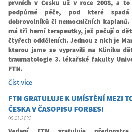
prvních v Česku už v roce 2008, a to
podpůrné péče, pod které spadá
dobrovolníků či nemocničních kaplanů.
má tři herní terapeutky, jež pečují o dě
čtyřech odděleních. Jednou z nich je Mar
kterou jsme se vypravili na Kliniku dě
traumatologie 3. lékařské fakulty Univ
FTN.
Číst více
FTN GRATULUJE K UMÍSTĚNÍ MEZI T
ČESKA V ČASOPISU FORBES!
09.01.2023
Vedení FTN gratuluje přednostce