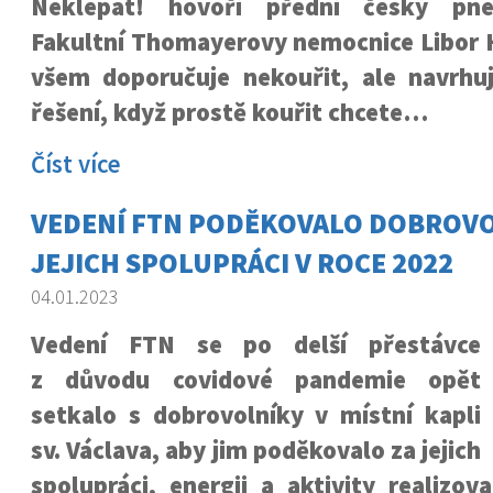
Neklepat! hovoří přední český pn
Fakultní Thomayerovy nemocnice Libor H
všem doporučuje nekouřit, ale navrhuje
řešení, když prostě kouřit chcete…
Číst více
VEDENÍ FTN PODĚKOVALO DOBROV
JEJICH SPOLUPRÁCI V ROCE 2022
04.01.2023
Vedení FTN se po delší přestávce
z důvodu covidové pandemie opět
setkalo s dobrovolníky v místní kapli
sv. Václava, aby jim poděkovalo za jejich
spolupráci, energii a aktivity realizo