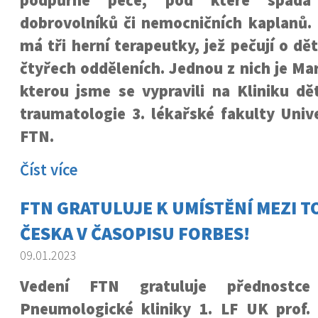
podpůrné péče, pod které spadá
dobrovolníků či nemocničních kaplanů.
má tři herní terapeutky, jež pečují o dě
čtyřech odděleních. Jednou z nich je Mar
kterou jsme se vypravili na Kliniku dě
traumatologie 3. lékařské fakulty Univ
FTN.
Číst více
FTN GRATULUJE K UMÍSTĚNÍ MEZI T
ČESKA V ČASOPISU FORBES!
09.01.2023
Vedení FTN gratuluje přednostce
Pneumologické kliniky 1. LF UK prof.