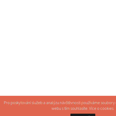
Pro poskytování služeb a analýzu návštěvnosti používáme soubory
webu s tím souhlasíte. Více o
cookies
.