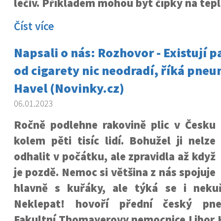
léčiv. Příkladem mohou být čípky na tepl
Číst více
Napsali o nás: Rozhovor - Existují p
od cigarety nic neodradí, říká pn
Havel (Novinky.cz)
06.01.2023
Ročně podlehne rakovině plic v Česku
kolem pěti tisíc lidí. Bohužel ji nelze
odhalit v počátku, ale zpravidla až když
je pozdě. Nemoc si většina z nás spojuje
hlavně s kuřáky, ale týká se i neku
Neklepat! hovoří přední český pn
Fakultní Thomayerovy nemocnice Libor H