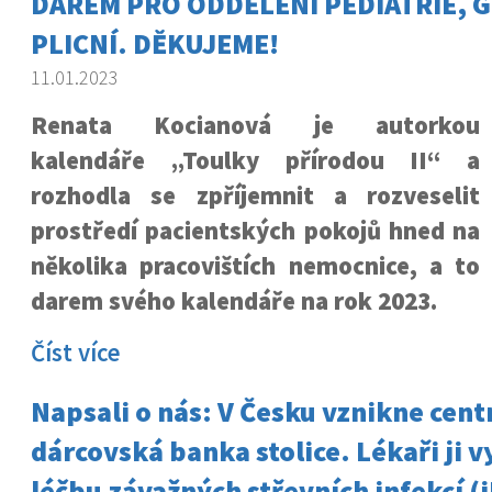
DAREM PRO ODDĚLENÍ PEDIATRIE, G
PLICNÍ. DĚKUJEME!
11.01.2023
Renata Kocianová je autorkou
kalendáře „Toulky přírodou II“ a
rozhodla se zpříjemnit a rozveselit
prostředí pacientských pokojů hned na
několika pracovištích nemocnice, a to
darem svého kalendáře na rok 2023.
Číst více
Napsali o nás: V Česku vznikne cent
dárcovská banka stolice. Lékaři ji v
léčbu závažných střevních infekcí (