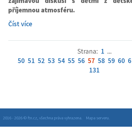
zajímavou diskusi s dětmi z děts
příjemnou atmosféru.
Číst více
Strana:
1
...
50
51
52
53
54
55
56
57
58
59
60
6
131
2016 - 2026 © ftn.cz, všechna práva vyhrazena.
Mapa serveru.