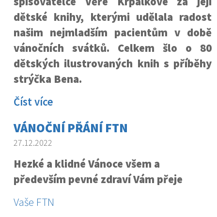
spisovatelce Věře Krpálkové za její
dětské knihy, kterými udělala radost
našim nejmladším pacientům v době
vánočních svátků. Celkem šlo o 80
dětských ilustrovaných knih s příběhy
strýčka Bena.
Číst více
VÁNOČNÍ PŘÁNÍ FTN
27.12.2022
Hezké a klidné Vánoce všem a
především pevné zdraví Vám přeje
Vaše FTN