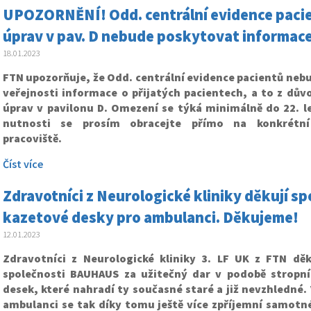
UPOZORNĚNÍ! Odd. centrální evidence paci
úprav v pav. D nebude poskytovat informace
18.01.2023
FTN upozorňuje, že Odd. centrální evidence pacientů neb
veřejnosti informace o přijatých pacientech, a to z dův
úprav v pavilonu D. Omezení se týká minimálně do 22. le
nutnosti se prosím obracejte přímo na konkrétní
pracoviště.
Číst více
Zdravotníci z Neurologické kliniky děkují s
kazetové desky pro ambulanci. Děkujeme!
12.01.2023
Zdravotníci z Neurologické kliniky 3. LF UK z FTN dě
společnosti BAUHAUS za užitečný dar v podobě stropn
desek, které nahradí ty současné staré a již nevzhledné.
ambulanci se tak díky tomu ještě více zpříjemní samotné