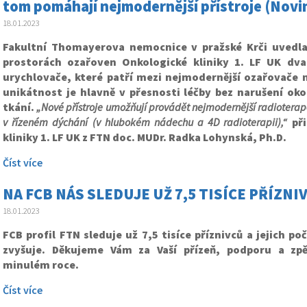
tom pomáhají nejmodernější přístroje (Novi
18.01.2023
Fakultní Thomayerova nemocnice v pražské Krči uvedl
prostorách ozařoven Onkologické kliniky 1. LF UK dva
urychlovače, které patří mezi nejmodernější ozařovače n
unikátnost je hlavně v přesnosti léčby bez narušení oko
tkání.
„Nové přístroje umožňují provádět nejmodernější radioterap
v řízeném dýchání (v hlubokém nádechu a 4D radioterapii),“
při
kliniky 1. LF UK z FTN doc. MUDr. Radka Lohynská, Ph.D.
Číst více
NA FCB NÁS SLEDUJE UŽ 7,5 TISÍCE PŘÍZNI
18.01.2023
FCB profil FTN sleduje už 7,5 tisíce příznivců a jejich po
zvyšuje. Děkujeme Vám za Vaší přízeň, podporu a zp
minulém roce.
Číst více