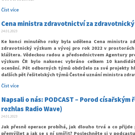
Číst více
Cena ministra zdravotnictví za zdravotnický
24.01.2023
Ke konci minulého roky byla udělena Cena ministra zd
zdravotnický výzkum a vývoj pro rok 2022 v prostorác
kláštera. Vědeckou radou a předsednictvem Agentury pr
výzkum ČR bylo nakonec vybráno celkem 10 kandidát
ocenění. Pět odborných týmů obdrželo za své projekty hl
dalších pět řešitelských týmů Čestné uznání ministra zdra
Číst více
Napsali o nás: PODCAST – Porod císařským 
rozhlas Radio Wave)
24.01.2023
Jak přesně operace probíhá, jak dlouho trvá a co přijde 
přemýšlet a jak se s ní smířit? Poslechněte si v podcastu