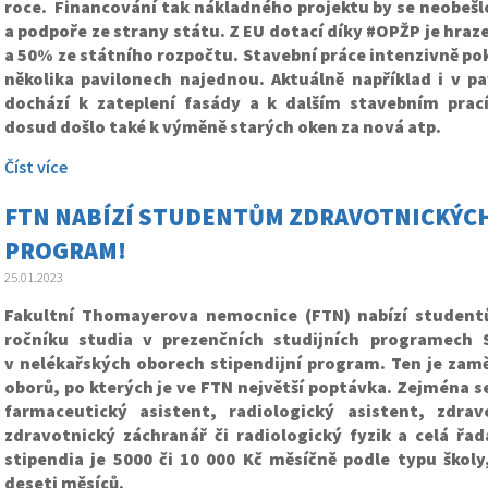
roce. Financování tak nákladného projektu by se neobešl
a podpoře ze strany státu. Z EU dotací díky #OPŽP je hra
a 50% ze státního rozpočtu. Stavební práce intenzivně po
několika pavilonech najednou. Aktuálně například i v pa
dochází k zateplení fasády a k dalším stavebním prac
dosud došlo také k výměně starých oken za nová atp.
Číst více
FTN NABÍZÍ STUDENTŮM ZDRAVOTNICKÝCH
PROGRAM!
25.01.2023
Fakultní Thomayerova nemocnice (FTN) nabízí student
ročníku studia v prezenčních studijních programech 
v nelékařských oborech stipendijní program. Ten je zamě
oborů, po kterých je ve FTN největší poptávka. Zejména s
farmaceutický asistent, radiologický asistent, zdrav
zdravotnický záchranář či radiologický fyzik a celá řad
stipendia je 5000 či 10 000 Kč měsíčně podle typu školy
deseti měsíců.