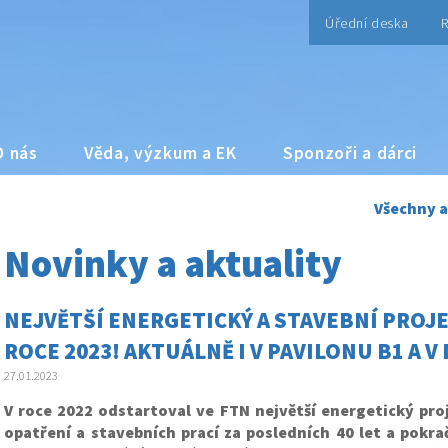
Úřední deska
R
O nás
Věda, výzkum a EK
Sponzoři a dárci
Všechny a
Novinky a aktuality
NEJVĚTŠÍ ENERGETICKÝ A STAVEBNÍ PROJE
ROCE 2023! AKTUÁLNĚ I V PAVILONU B1 A 
27.01.2023
V roce 2022 odstartoval ve FTN největší energetický pro
opatření a stavebních prací za posledních 40 let a pokra