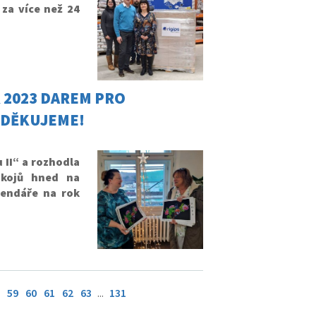
 za více než 24
 2023 DAREM PRO
. DĚKUJEME!
 II“ a rozhodla
okojů hned na
lendáře na rok
59
60
61
62
63
...
131