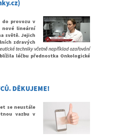
nky.cz)
a do provozu v
 nové lineární
a světě. Jejich
lních zdravých
eutické techniky včetně například ozařování
blížila léčbu přednostka Onkologické
VCŮ. DĚKUJEME!
čet se neustále
ětnou vazbu v