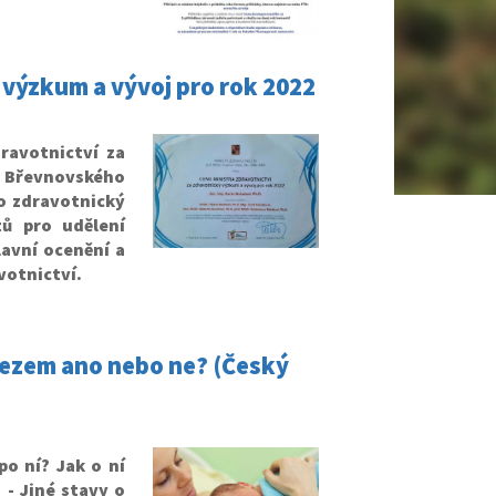
 výzkum a vývoj pro rok 2022
ravotnictví za
h Břevnovského
o zdravotnický
ů pro udělení
avní ocenění a
votnictví.
řezem ano nebo ne? (Český
po ní? Jak o ní
 - Jiné stavy o