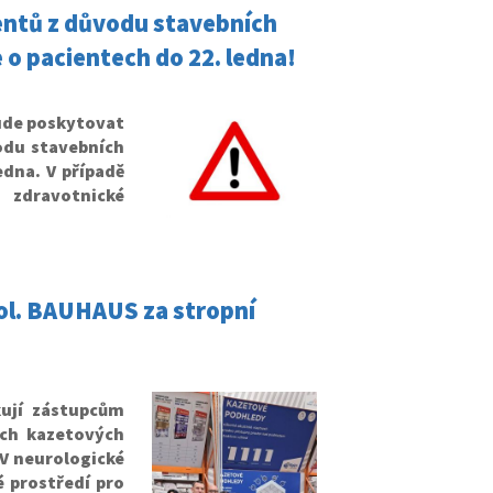
entů z důvodu stavebních
 o pacientech do 22. ledna!
ude poskytovat
odu stavebních
dna. V případě
 zdravotnické
pol. BAUHAUS za stropní
kují zástupcům
ích kazetových
 V neurologické
 prostředí pro