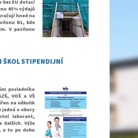
o bez EU dotací
zeno 45% výdajů
kračují hned na
vilonu B1, kde
ím. V pavilonu
 ŠKOL STIPENDIJNÍ
ům posledního
SZŠ, VOŠ a VŠ
řen na několik
e jedná o obory
otní laborant,
a dalších. Výše
, a to po dobu