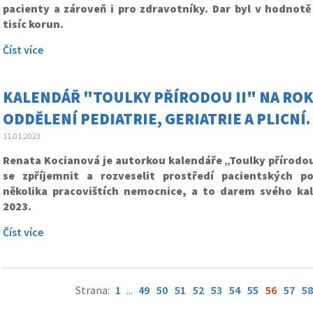
pacienty a zároveň i pro zdravotníky. Dar byl v hodnotě
tisíc korun.
Číst více
KALENDÁŘ "TOULKY PŘÍRODOU II" NA ROK
ODDĚLENÍ PEDIATRIE, GERIATRIE A PLICNÍ
11.01.2023
Renata Kocianová je autorkou kalendáře „Toulky přírodou
se zpříjemnit a rozveselit prostředí pacientských p
několika pracovištích nemocnice, a to darem svého ka
2023.
Číst více
Strana:
1
...
49
50
51
52
53
54
55
56
57
58