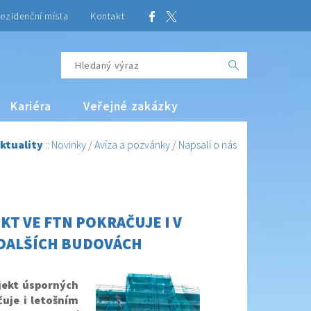
ezidenční místa
Kontakt
Kariéra
Veřejné zakázky
ktuality
::
Novinky
/
Avíza a pozvánky
/
Napsali o nás
KT VE FTN POKRAČUJE I V
V DALŠÍCH BUDOVÁCH
jekt úsporných
čuje i letošním