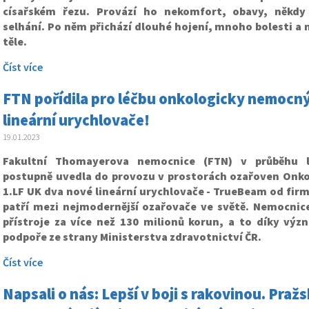
císařském řezu. Provází ho nekomfort, obavy, někdy 
selhání. Po něm přichází dlouhé hojení, mnoho bolesti a 
těle.
Číst více
FTN pořídila pro léčbu onkologicky nemocn
lineární urychlovače!
19.01.2023
Fakultní Thomayerova nemocnice (FTN) v průběhu 
postupně uvedla do provozu v prostorách ozařoven Onkol
1.LF UK dva nové lineární urychlovače - TrueBeam od firm
patří mezi nejmodernější ozařovače ve světě. Nemocnice
přístroje za více než 130 milionů korun, a to díky výz
podpoře ze strany Ministerstva zdravotnictví ČR.
Číst více
Napsali o nás: Lepší v boji s rakovinou. Pr