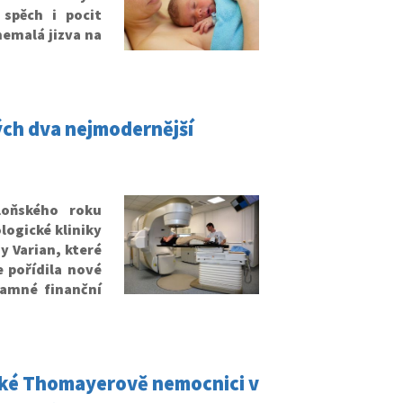
spěch i pocit
nemalá jizva na
ých dva nejmodernější
loňského roku
ogické kliniky
y Varian, které
 pořídila nové
namné finanční
ažské Thomayerově nemocnici v