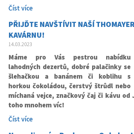
Číst více
PŘIJĎTE NAVŠTÍVIT NAŠÍ THOMAYE
KAVÁRNU!
14.03.2023
Máme pro Vás pestrou nabídku
lahodných dezertů, dobré palačinky se
šlehačkou a banánem či koblihu s
horkou čokoládou, čerstvý štrůdl nebo
míchaná vejce, značkový čaj či kávu od J
toho mnohem víc!
Číst více