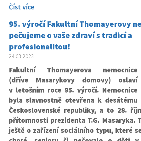
Číst více
95. výročí Fakultní Thomayerovy n
pečujeme o vaše zdraví s tradicí a
profesionalitou!
24.03.2023
Fakultní Thomayerova nemocnice
(dříve Masarykovy domovy) oslaví
v letošním roce 95. výročí. Nemocnice
byla slavnostně otevřena k desátému v
Československé republiky, a to 28. říj
přítomnosti prezidenta T.G. Masaryka. 
ještě o zařízení sociálního typu, které 
choré, seniory či pečovalo o děti v