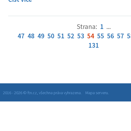
Strana:
1
...
47
48
49
50
51
52
53
54
55
56
57
5
131
2016 - 2026 © ftn.cz, všechna práva vyhrazena.
Mapa serveru.