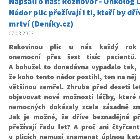
Napsali o nás: Rozhovor - Onkolog 
Nádor plic přežívají i ti, kteří by dř
mrtví (Deníky.cz)
07.03.2023
Rakovinou plic u nás každý rok
onemocní přes šest tisíc pacientů.
A bohužel to donedávna vypadalo tak,
že koho tento nádor postihl, ten na něj
většinou zemřel. Zhruba před deseti le
objevovat nové možnosti léčby, které 
nemocných dokázaly zcela zásadně zm
Jak je možné, že dříve beznadějné p
přežívají řadu let? A proč ani čtyřcen
v plicích nemusí znamenat úplnou kata