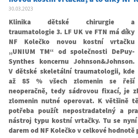
30.03.2023
Klinika dětské chirurgie a
traumatologie 3. LF UK ve FTN má díky
NF Kolečko novou kostní vrtačku
„UNIUM TM“ od společnosti DePuy-
Synthes koncernu Johnson&Johnson.
V dětské skeletální traumatologii, kde
až 85 % všech zlomenin se řeší
neoperačně, tedy sádrovou fixací, je z
zlomenin nutné operovat. K většině tě
potřeba použít nepostradatelný a pra
nástroj typu kostní vrtačky. Tu se nyní
darem od NF Kolečko v celkové hodnotě př