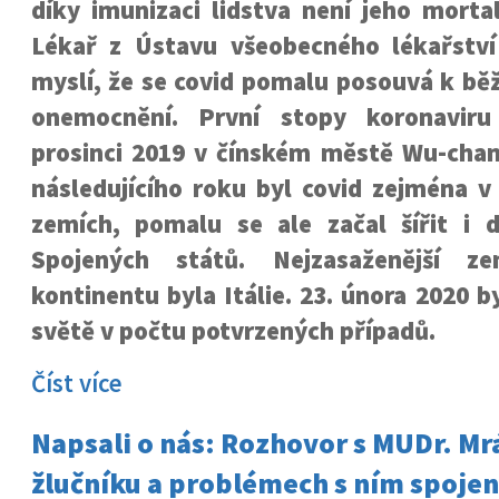
díky imunizaci lidstva není jeho morta
Lékař z Ústavu všeobecného lékařství
myslí, že se covid pomalu posouvá k b
onemocnění. První stopy koronaviru
prosinci 2019 v čínském městě Wu-cha
následujícího roku byl covid zejména v
zemích, pomalu se ale začal šířit i
Spojených států. Nejzasaženější z
kontinentu byla Itálie. 23. února 2020 b
světě v počtu potvrzených případů.
Číst více
Napsali o nás: Rozhovor s MUDr. M
žlučníku a problémech s ním spoje