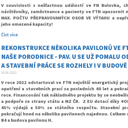
V souvislosti s nešťastnou událostí ve FN Bulovka, 
návštěvníky, zaměstnance a pacienty ve FTN upozornit
MAX. POČTU PŘEPRAVOVANÝCH OSOB VE VÝTAHU a nepře
jeho omezené kapacity!
Číst více
REKONSTRUKCE NĚKOLIKA PAVILONŮ VE FT
NAŠE PORODNICE - PAV. U SE UŽ POMALU 
A STAVEBNÍ PRÁCE SE ROZHELY I V BUDOVĚ
26.06.2023
V roce 2022 odstartoval ve FTN největší energetický pro
opatření a stavebních prací za posledních 40 let a pokra
roce. Financování tak nákladného projektu by se neobešl
a podpoře ze strany státu a MZ ČR. Z EU dotací díky #O
45% výdajů a 50% ze státního rozpočtu. Stavební prá
pokračují hned na několika pavilonech najednou. Celkem se
B4 a budova pavilonu H.