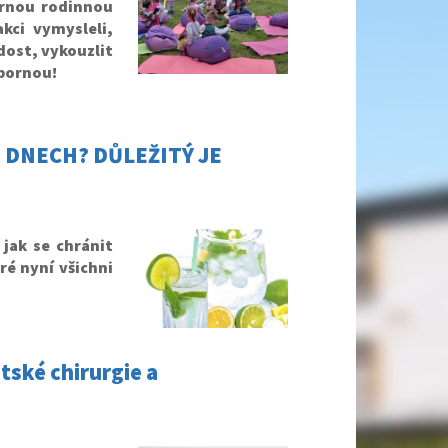
ůrnou rodinnou
kci vymysleli,
adost, vykouzlit
ýbornou!
 DNECH? DŮLEŽITÝ JE
jak se chránit
ré nyní všichni
tské chirurgie a