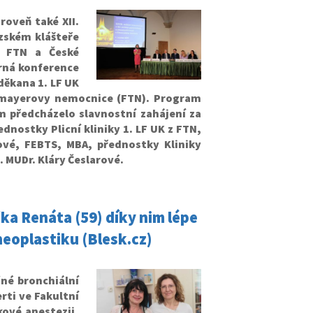
roveň také XII.
zském klášteře
z FTN a České
rná konference
děkana 1. LF UK
homayerovy nemocnice (FTN). Program
m předcházelo slavnostní zahájení za
ednostky Plicní kliniky 1. LF UK z FTN,
kové, FEBTS, MBA, přednostky Kliniky
. MUDr. Kláry Česlarové.
ka Renáta (59) díky nim lépe
heoplastiku (Blesk.cz)
né bronchiální
erti ve Fakultní
ové anestezii,