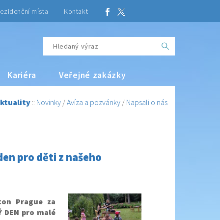
ezidenční místa
Kontakt
Kariéra
Veřejné zakázky
ktuality
::
Novinky
/
Avíza a pozvánky
/
Napsali o nás
den pro děti z našeho
ton Prague za
Ý DEN pro malé