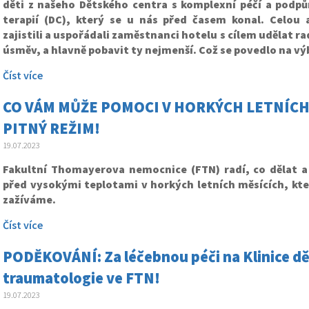
děti z našeho Dětského centra s komplexní péčí a podp
terapií (DC), který se u nás před časem konal. Celou a
zajistili a uspořádali zaměstnanci hotelu s cílem udělat r
úsměv, a hlavně pobavit ty nejmenší. Což se povedlo na v
Číst více
CO VÁM MŮŽE POMOCI V HORKÝCH LETNÍCH
PITNÝ REŽIM!
19.07.2023
Fakultní Thomayerova nemocnice (FTN) radí, co dělat a 
před vysokými teplotami v horkých letních měsících, kte
zažíváme.
Číst více
PODĚKOVÁNÍ: Za léčebnou péči na Klinice dě
traumatologie ve FTN!
19.07.2023