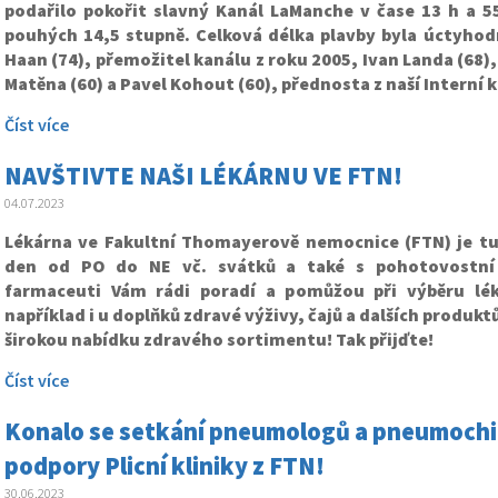
podařilo pokořit slavný Kanál LaManche v čase 13 h a 
pouhých 14,5 stupně. Celková délka plavby byla úctyhodn
Haan (74), přemožitel kanálu z roku 2005, Ivan Landa (68), 
Matěna (60) a Pavel Kohout (60), přednosta z naší Interní kl
Číst více
NAVŠTIVTE NAŠI LÉKÁRNU VE FTN!
04.07.2023
Lékárna ve Fakultní Thomayerově nemocnice (FTN) je tu
den od PO do NE vč. svátků a také s pohotovostní 
farmaceuti Vám rádi poradí a pomůžou při výběru lék
například i u doplňků zdravé výživy, čajů a dalších produk
širokou nabídku zdravého sortimentu! Tak přijďte!
Číst více
Konalo se setkání pneumologů a pneumochi
podpory Plicní kliniky z FTN!
30.06.2023