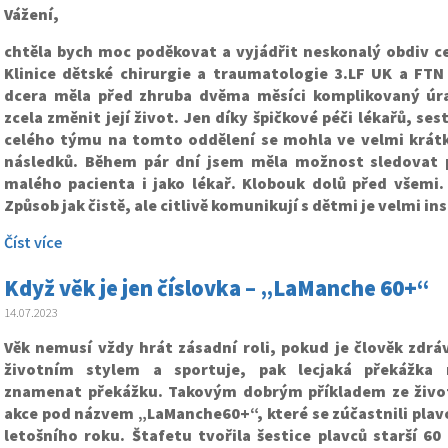
Vážení,
chtěla bych moc poděkovat a vyjádřit neskonalý obdiv 
Klinice dětské chirurgie a traumatologie 3.LF UK a FTN
dcera měla před zhruba dvěma měsíci komplikovaný úr
zcela změnit její život. Jen díky špičkové péči lékařů, ses
celého týmu na tomto oddělení se mohla ve velmi krátk
následků. Během pár dní jsem měla možnost sledovat 
malého pacienta i jako lékař. Klobouk dolů před všemi.
Způsob jak čistě, ale citlivě komunikují s dětmi je velmi ins
Číst více
Když věk je jen číslovka – „LaManche 60+“
14.07.2023
Věk nemusí vždy hrát zásadní roli, pokud je člověk zdrá
životním stylem a sportuje, pak lecjaká překážka
znamenat překážku. Takovým dobrým příkladem ze život
akce pod názvem „LaManche60+“, které se zúčastnili plavc
letošního roku. Štafetu tvořila šestice plavců starší 60