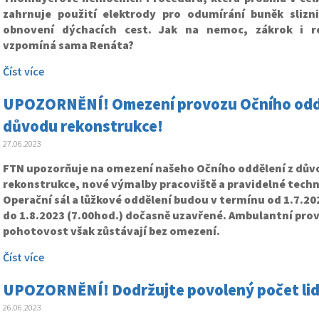
zahrnuje použití elektrody pro odumírání buněk slizn
obnovení dýchacích cest. Jak na nemoc, zákrok i re
vzpomíná sama Renáta?
Číst více
UPOZORNĚNÍ! Omezení provozu Očního odděle
důvodu rekonstrukce!
27.06.2023
FTN upozorňuje na omezení našeho Očního oddělení z dů
rekonstrukce, nové výmalby pracoviště a pravidelné techn
Operační sál a lůžkové oddělení budou v termínu od 1.7.20
do 1.8.2023 (7.00hod.) dočasně uzavřené. Ambulantní prov
pohotovost však zůstávají bez omezení.
Číst více
UPOZORNĚNÍ! Dodržujte povolený počet lidí
26.06.2023