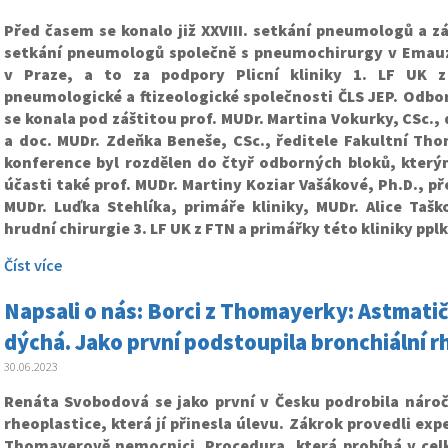
Před časem se konalo již XXVIII. setkání pneumologů a zá
setkání pneumologů společně s pneumochirurgy v Emau
v Praze, a to za podpory Plicní kliniky 1. LF UK 
pneumologické a ftizeologické společnosti ČLS JEP. Odbo
se konala pod záštitou prof. MUDr. Martina Vokurky, CSc., 
a doc. MUDr. Zdeňka Beneše, CSc., ředitele Fakultní T
konference byl rozdělen do čtyř odborných bloků, který
účasti také prof. MUDr. Martiny Koziar Vašákové, Ph.D., př
MUDr. Luďka Stehlíka, primáře kliniky, MUDr. Alice Taš
hrudní chirurgie 3. LF UK z FTN a primářky této kliniky pplk
Číst více
Napsali o nás: Borci z Thomayerky: Astmatič
dýchá. Jako první podstoupila bronchiální r
30.06.2023
Renáta Svobodová se jako první v Česku podrobila nároč
rheoplastice, která jí přinesla úlevu. Zákrok provedli exp
Thomayerově nemocnici. Procedura, která probíhá v celk