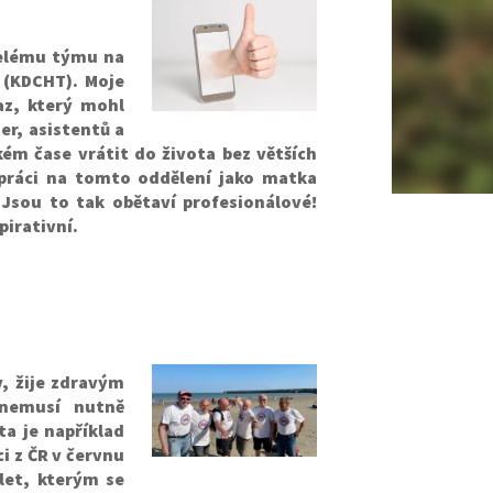
celému týmu na
 (KDCHT). Moje
az, který mohl
ter, asistentů a
ém čase vrátit do života bez větších
práci na tomto oddělení jako matka
 Jsou to tak obětaví profesionálové!
pirativní.
v, žije zdravým
 nemusí nutně
a je například
i z ČR v červnu
 let, kterým se