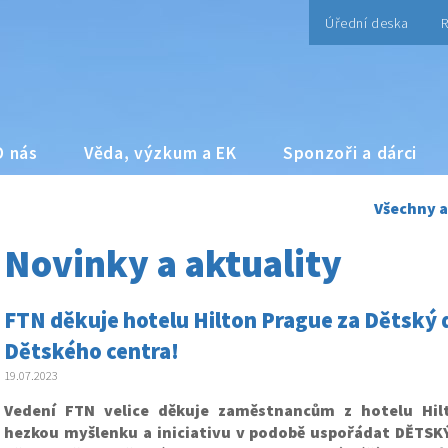
Úřední deska
R
O nás
Věda, výzkum a EK
Sponzoři a dárci
Všechny a
Novinky a aktuality
FTN děkuje hotelu Hilton Prague za Dětský 
Dětského centra!
19.07.2023
Vedení FTN velice děkuje zaměstnancům z hotelu Hil
hezkou myšlenku a iniciativu v podobě uspořádat DĚTSK