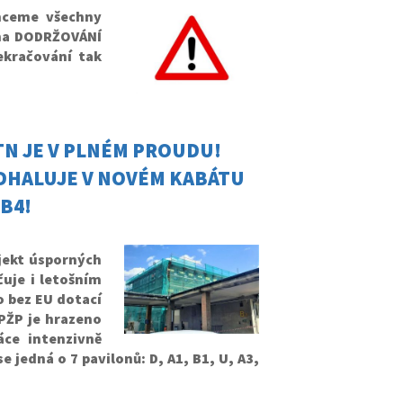
chceme všechny
 na DODRŽOVÁNÍ
kračování tak
N JE V PLNÉM PROUDU!
ODHALUJE V NOVÉM KABÁTU
 B4!
jekt úsporných
čuje i letošním
o bez EU dotací
PŽP je hrazeno
ce intenzivně
 jedná o 7 pavilonů: D, A1, B1, U, A3,