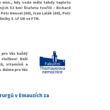
55 min., kdy voda měla tehdy teplotu
ých 53 km! Štafetu tvořili – Richard
Petr Hensel (60), Ivan Lalák (60), Petr
iniky 3. LF UK ve FTN.
 pro Vás každý
službou! Naši
ů, vitamínů a
tů. Máme pro Vás
rurgů v Emauzích za