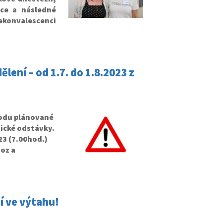
ice a následné
konvalescenci
ní – od 1.7. do 1.8.2023 z
vodu plánované
ické odstávky.
23 (7.00hod.)
oz a
 ve výtahu!