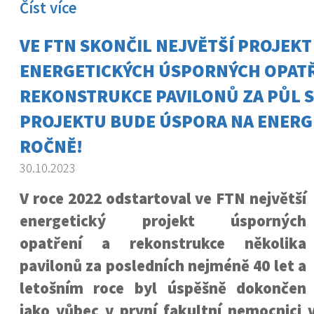
Číst více
VE FTN SKONČIL NEJVĚTŠÍ PROJEKT
ENERGETICKÝCH ÚSPORNÝCH OPATŘ
REKONSTRUKCE PAVILONŮ ZA PŮL S
PROJEKTU BUDE ÚSPORA NA ENERGIÍ
ROČNĚ!
30.10.2023
V roce 2022 odstartoval ve FTN největší
energetický projekt úsporných
opatření a rekonstrukce několika
pavilonů za posledních nejméně 40 let a
letošním roce byl úspěšně dokončen
jako vůbec v první fakultní nemocnici 