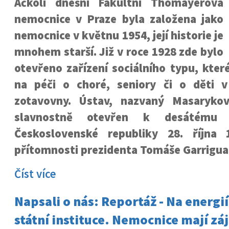
Ačkoli dnešní Fakultní Thomayerova
nemocnice v Praze byla založena jako
nemocnice v květnu 1954, její historie je
mnohem starší. Již v roce 1928 zde bylo
otevřeno zařízení sociálního typu, kte
na péči o choré, seniory či o děti v
zotavovny. Ústav, nazvaný Masaryko
slavnostně otevřen k desátému 
Československé republiky 28. října
přítomnosti prezidenta Tomáše Garrigua
Číst více
Napsali o nás: Reportáž - Na energiíc
státní instituce. Nemocnice mají zá