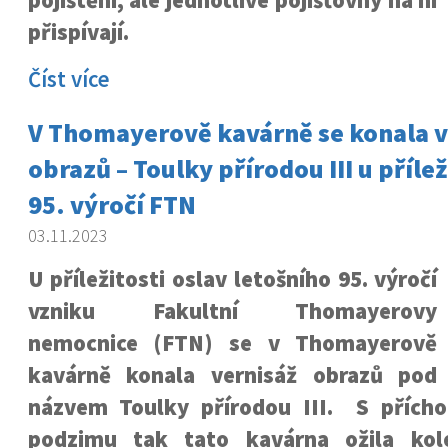
pojištění, ale jednotlivé pojišťovny na ni
přispívají.
Číst více
V Thomayerově kavárně se konala v
obrazů – Toulky přírodou III u přílež
95. výročí FTN
03.11.2023
U příležitosti oslav letošního 95. výročí
vzniku Fakultní Thomayerovy
nemocnice (FTN) se v Thomayerově
kavárně konala vernisáž obrazů pod
názvem Toulky přírodou III. S přích
podzimu tak tato kavárna ožila kol