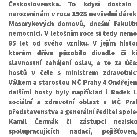
Československa. To kdysi dostal
narozeninám v roce 1928 nevšední dárek
Masarykových domovů, dnešní Fakult
nemocnici. V letošním roce si tedy nem
95 let od svého vzniku. V jejím histo
kterém dříve působilo divadlo či k
slavnostní zahájení oslav, a to za úč
hostů v čele s ministrem zdravotnic
Válkem a starostou MČ Prahy 4 Ondřeje
dalšími hosty byly například i Radek L
sociální a zdravotní oblast z MČ Pr
představenstva a generální ředitel spol
Kamil Čermák či zástupci nezisko
spolupracujících nadací, pojišťoven