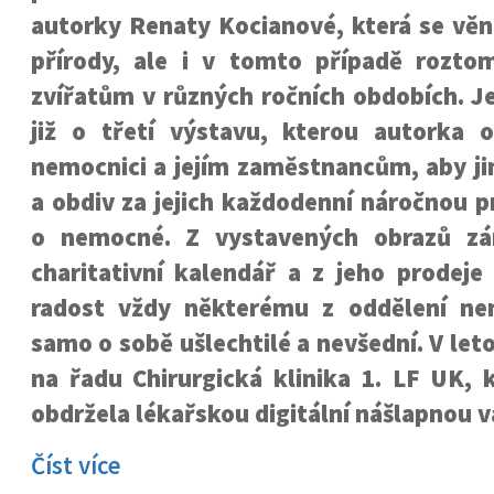
autorky Renaty Kocianové, která se věn
přírody, ale i v tomto případě rozt
zvířatům v různých ročních obdobích. J
již o třetí výstavu, kterou autorka 
nemocnici a jejím zaměstnancům, aby ji
a obdiv za jejich každodenní náročnou p
o nemocné. Z vystavených obrazů zár
charitativní kalendář a z jeho prodeje
radost vždy některému z oddělení ne
samo o sobě ušlechtilé a nevšední. V let
na řadu Chirurgická klinika 1. LF UK, 
obdržela lékařskou digitální nášlapnou v
Číst více