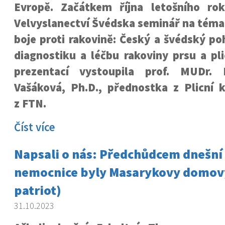
Evropě. Začátkem října letošního ro
Velvyslanectví Švédska seminář na téma
boje proti rakovině: Český a švédský p
diagnostiku a léčbu rakoviny prsu a pl
prezentací vystoupila prof. MUDr. 
Vašáková, Ph.D., přednostka z Plicní k
z FTN.
Číst více
Napsali o nás: Předchůdcem dnešn
nemocnice byly Masarykovy domov
patriot)
31.10.2023