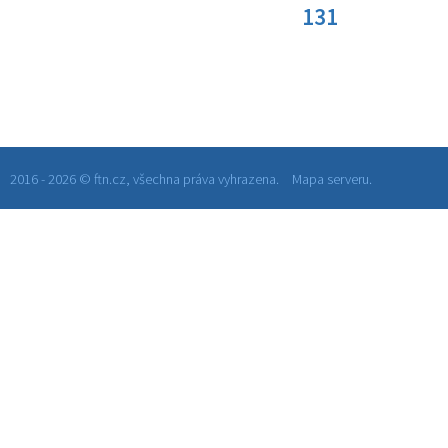
131
2016 - 2026 © ftn.cz, všechna práva vyhrazena.
Mapa serveru.