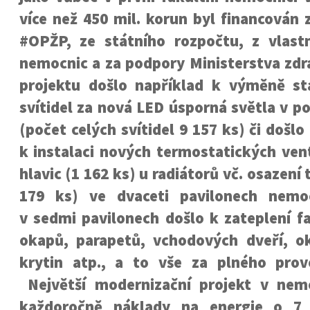
více než 450 mil. korun byl financován 
#OPŽP, ze státního rozpočtu, z vlast
nemocnic a za podpory Ministerstva zdr
projektu došlo například k výměně st
svítidel za nová LED úsporná světla v p
(počet celých svítidel 9 157 ks) či došl
k instalaci nových termostatických vent
hlavic (1 162 ks) u radiátorů vč. osazení t
179 ks) ve dvaceti pavilonech nem
v sedmi pavilonech došlo k zateplení f
okapů, parapetů, vchodových dveří, ok
krytin atp., a to vše za plného pro
Největší modernizační projekt v nemo
každoročně náklady na energie o 7 