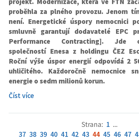
projekt. Modernizace, která ve FTN zača
proběhla za plného provozu. Jenom tí
není. Energetické úspory nemocnici p
smluvně garantují dodavatelé EPC pr
Performance Contracting]. Jde 
společností Enesa z holdingu ČEZ Es
Roční výše úspor energií odpovídá 2 
uhličitého. Každoročně nemocnice sn
energie o sedm milionů korun.
Číst více
Strana:
1
...
37
38
39
40
41
42
43
44
45
46
47
4