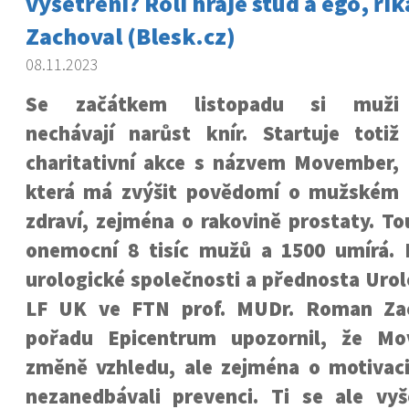
vyšetření? Roli hraje stud a ego, ří
Zachoval (Blesk.cz)
08.11.2023
Se začátkem listopadu si muži
nechávají narůst knír. Startuje totiž
charitativní akce s názvem Movember,
která má zvýšit povědomí o mužském
zdraví, zejména o rakovině prostaty. T
onemocní 8 tisíc mužů a 1500 umírá.
urologické společnosti a přednosta Urolo
LF UK ve FTN prof. MUDr. Roman Zac
pořadu Epicentrum upozornil, že M
změně vzhledu, ale zejména o motivac
nezanedbávali prevenci. Ti se ale vyš