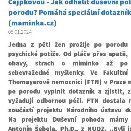
Cejpkovou - Jak odhalit duševní pot
porodu? Pomáhá speciální dotazní
(maminka.cz)
05.01.2024
Jedna z pěti žen prožije po porodu
psychické potíže. Od pláče přes apatii,
obavy, strach o miminko až po
sebevražedné myšlenky. Ve Fakultní
Thomayerově nemocnici (FTN) v Praze
po porodu vyplnit dotazník a zjistit, z
vyžadují odbornou péči. FTN dostala 
součástí projektu Národního ústavu du
Na projektu Duševní pohoda mámy 
Antonín Šebela, Ph.D., z NUDZ. „Byli 