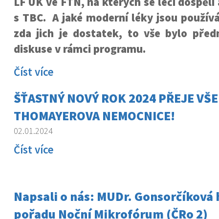
LF UK ve FTN, na kterých se léčí dospělí 
s TBC. A jaké moderní léky jsou používán
zda jich je dostatek, to vše bylo př
diskuse v rámci programu.
Číst více
ŠŤASTNÝ NOVÝ ROK 2024 PŘEJE VŠ
THOMAYEROVA NEMOCNICE!
02.01.2024
Číst více
Napsali o nás: MUDr. Gonsorčíková
pořadu Noční Mikrofórum (ČRo 2)