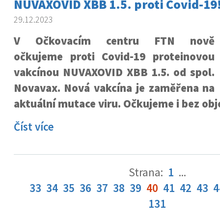
NUVAXOVID XBB 1.5. proti Covid-19
29.12.2023
V Očkovacím centru FTN nově
očkujeme proti Covid-19 proteinovou
vakcínou NUVAXOVID XBB 1.5. od spol.
Novavax. Nová vakcína je zaměřena na
aktuální mutace viru. Očkujeme i bez obj
Číst více
Strana:
1
...
33
34
35
36
37
38
39
40
41
42
43
4
131