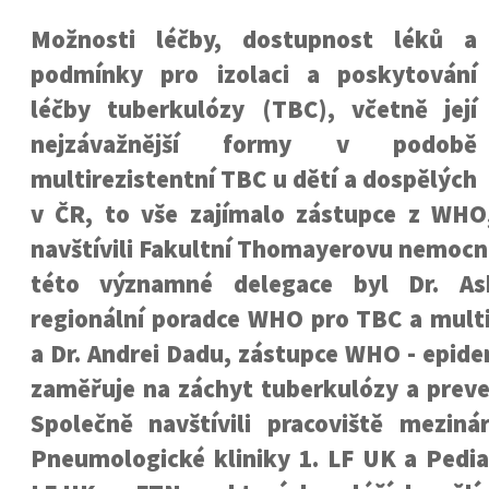
Možnosti léčby, dostupnost léků a
podmínky pro izolaci a poskytování
léčby tuberkulózy (TBC), včetně její
nejzávažnější formy v podobě
multirezistentní TBC u dětí a dospělých
v ČR, to vše zajímalo zástupce z WHO
navštívili Fakultní Thomayerovu nemocni
této významné delegace byl Dr. Ask
regionální poradce WHO pro TBC a multi
a Dr. Andrei Dadu, zástupce WHO - epide
zaměřuje na záchyt tuberkulózy a prevenc
Společně navštívili pracoviště mezin
Pneumologické kliniky 1. LF UK a Pediat