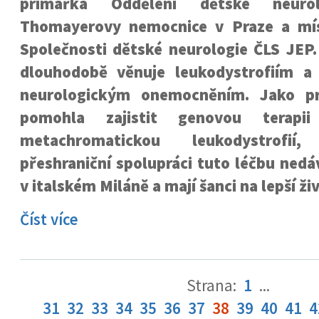
primářka Oddělení dětské neurol
Thomayerovy nemocnice v Praze a mí
Společnosti dětské neurologie ČLS JEP.
dlouhodobě věnuje leukodystrofiím a
neurologickým onemocněním. Jako p
pomohla zajistit genovou terap
metachromatickou leukodystrofi
přeshraniční spolupráci tuto léčbu ned
v italském Miláně a mají šanci na lepší živ
Číst více
Strana:
1
...
31
32
33
34
35
36
37
38
39
40
41
4