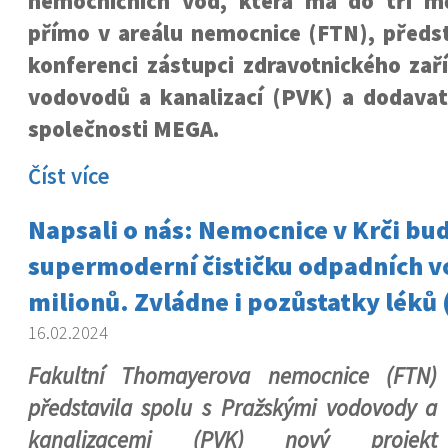
nemocničních vod, která má do tří m
přímo v areálu nemocnice (FTN), předst
konferenci zástupci zdravotnického zař
vodovodů a kanalizací (PVK) a dodavate
společnosti MEGA.
Číst více
Napsali o nás: Nemocnice v Krči bu
supermoderní čističku odpadních v
milionů. Zvládne i pozůstatky léků 
16.02.2024
Fakultní Thomayerova nemocnice (FTN)
představila spolu s Pražskými vodovody a
kanalizacemi (PVK) nový projekt