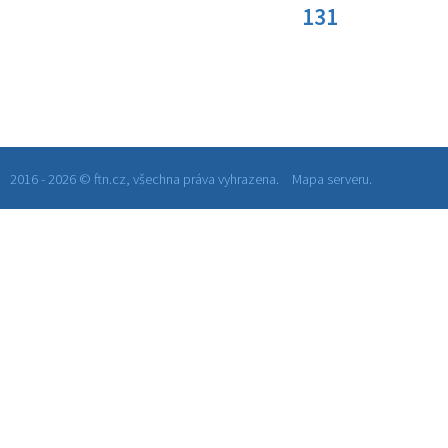
131
2016 - 2026 © ftn.cz, všechna práva vyhrazena.
Mapa serveru.