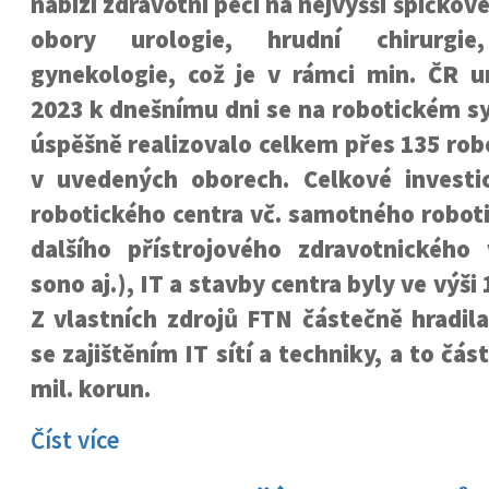
nabízí zdravotní péči na nejvyšší špičkové
obory urologie, hrudní chirurgie
gynekologie, což je v rámci min. ČR un
2023 k dnešnímu dni se na robotickém s
úspěšně realizovalo celkem přes 135 ro
v uvedených oborech. Celkové investi
robotického centra vč. samotného robot
dalšího přístrojového zdravotnického
sono aj.), IT a stavby centra byly ve výši 
Z vlastních zdrojů FTN částečně hradil
se zajištěním IT sítí a techniky, a to čás
mil. korun.
Číst více