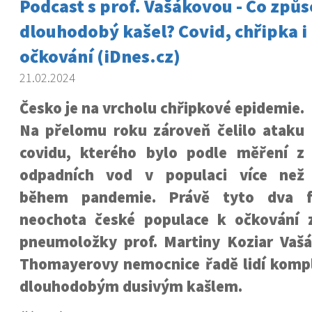
Podcast s prof. Vašákovou - Co způ
dlouhodobý kašel? Covid, chřipka i
očkování (iDnes.cz)
21.02.2024
Česko je na vrcholu chřipkové epidemie.
Na přelomu roku zároveň čelilo ataku
covidu, kterého bylo podle měření z
odpadních vod v populaci více než
během pandemie. Právě tyto dva f
neochota české populace k očkování 
pneumoložky prof. Martiny Koziar Vašá
Thomayerovy nemocnice řadě lidí kompl
dlouhodobým dusivým kašlem.