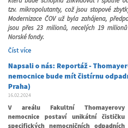
která bude schopná zlikvidovat i špatně ods
tzv. mikropolutanty, což jsou stopové zbytk
Modernizace ČOV už byla zahájena, předp
jsou přes 23 milionů, necelých 19 milionů 
Norské fondy.
Číst více
Napsali o nás: Reportáž - Thomaye
nemocnice bude mít čistírnu odpad
Praha)
16.02.2024
V areálu Fakultní Thomayerovy
nemocnice postaví unikátní čističku
specifických nemocničních odpadních