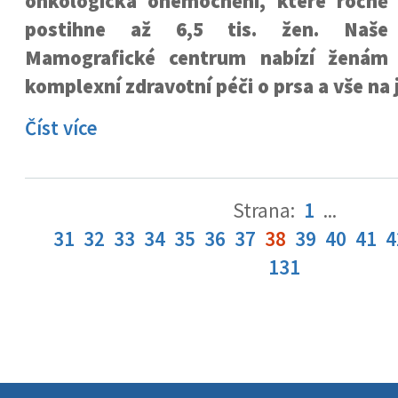
onkologická onemocnění, které ročně
postihne až 6,5 tis. žen. Naše
Mamografické centrum nabízí ženám
komplexní zdravotní péči o prsa a vše na
Číst více
Strana:
1
...
31
32
33
34
35
36
37
38
39
40
41
4
131