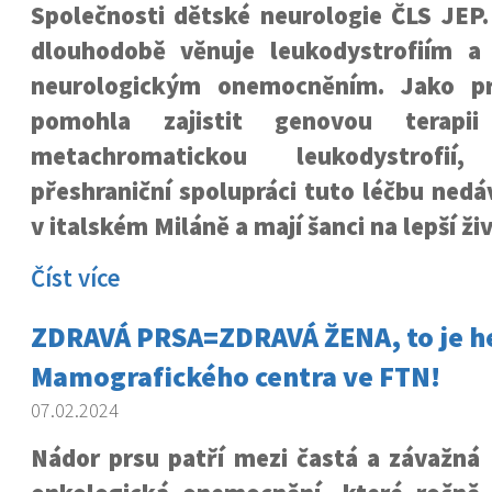
Společnosti dětské neurologie ČLS JEP.
dlouhodobě věnuje leukodystrofiím a
neurologickým onemocněním. Jako p
pomohla zajistit genovou terap
metachromatickou leukodystrofi
přeshraniční spolupráci tuto léčbu ned
v italském Miláně a mají šanci na lepší živ
Číst více
ZDRAVÁ PRSA=ZDRAVÁ ŽENA, to je h
Mamografického centra ve FTN!
07.02.2024
Nádor prsu patří mezi častá a závažná