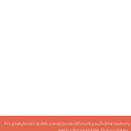
Pro poskytování služeb a analýzu návštěvnosti používáme soubory
webu s tím souhlasíte. Více o
cookies
.