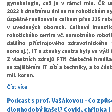
gynekologie, což je v rámci min. ČR un
2023 k dnešnímu dni se na robotickém s
úspěšně realizovalo celkem přes 135 ro
v uvedených oborech. Celkové investi
robotického centra vč. samotného robot
dalšího přístrojového zdravotnického
sono aj.), IT a stavby centra byly ve výši 
Z vlastních zdrojů FTN částečně hradil
se zajištěním IT sítí a techniky, a to čás
mil. korun.
Číst více
Podcast s prof. Vašákovou - Co způ
dlouhodobý kašel? Covid, chřipka i