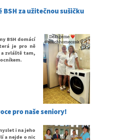
mě BSH za užitečnou sušičku
irmy BSH domácí
terá je pro ně
 a zvláště tam,
mocníkem.
oce pro naše seniory!
yslet i na jeho
lí a nejde o nic