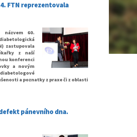
24. FTN reprezentovala
d názvem 60.
diabetologická
N) zastupovala
ékařky z naší
nou konferenci
rovky a novým
 diabetologové
šenosti a poznatky z praxe či z oblasti
 defekt pánevního dna.