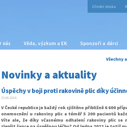
Úřední deska
R
O nás
Věda, výzkum a EK
Sponzoři a dárci
Všechny a
Novinky a aktuality
Úspěchy v boji proti rakovině plic díky úči
25.08.2024
V České republice je každý rok zjištěno přibližně 6 600 př
onemocnění u rakoviny plic a téměř 5 200 pacientů kaž
Víte ale, že díky včasnému odhalení rakoviny plic se
zlepšit šance na úspěšnou léčbu? Od ledna 2022 je totiž m