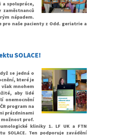
 a spolupráce,
y zaměstnanců
obrým nápadem.
 pro naše pacienty z Odd. geriatrie a
jektu SOLACE!
když se jedná o
cnění, které je
ou však mnohem
žité, aby lidé
alí onemocnění
 v ČR program na
ími prázdninami
 možnost prof.
eumologické kliniky 1. LF UK a FTN
ktu SOLACE. Ten podporuje zavádění