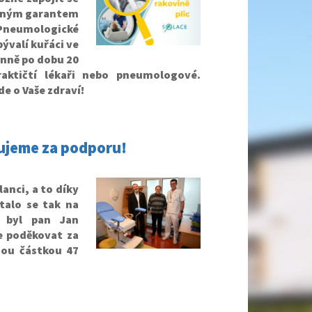
orným garantem
a Pneumologické
bývalí kuřáci ve
denně po dobu 20
raktičtí lékaři nebo pneumologové.
de o Vaše zdraví!
ujeme za podporu!
nci, a to díky
talo se tak na
 byl pan Jan
e poděkovat za
snou částkou 47