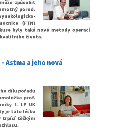
 může způsobit
samotný porod.
ynekologicko-
mocnice (FTN)
kuse byly také nové metody operací
kvalitního života.
 - Astma a jeho nová
ího dílu pořadu
umoložka prof.
iniky 1. LF UK
y je tato léčba
y trpící těžkým
ozhlasu.