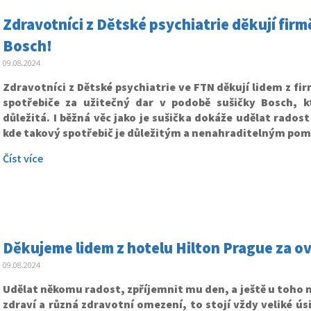
Zdravotníci z Dětské psychiatrie děkují fir
Bosch!
09.08.2024
Zdravotníci z Dětské psychiatrie ve FTN děkují lidem z f
spotřebiče za užitečný dar v podobě sušičky Bosch, k
důležitá. I běžná věc jako je sušička dokáže udělat radost
kde takový spotřebič je důležitým a nenahraditelným po
Číst více
Děkujeme lidem z hotelu Hilton Prague za ov
09.08.2024
Udělat někomu radost, zpříjemnit mu den, a ještě u toho m
zdraví a různá zdravotní omezení, to stojí vždy veliké úsi