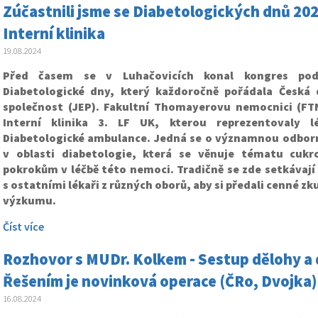
Zúčastnili jsme se Diabetologických dnů 20
Interní klinika
19.08.2024
Před časem se v Luhačovicích konal kongres po
Diabetologické dny, který každoročně pořádala Česká 
společnost (JEP). Fakultní Thomayerovu nemocnici (FT
Interní klinika 3. LF UK, kterou reprezentovaly l
Diabetologické ambulance. Jedná se o významnou odbor
v oblasti diabetologie, která se věnuje tématu cuk
pokrokům v léčbě této nemoci. Tradičně se zde setkávají
s ostatními lékaři z různých oborů, aby si předali cenné zku
výzkumu.
Číst více
Rozhovor s MUDr. Kolkem - Sestup dělohy a
Řešením je novinková operace (ČRo, Dvojka)
16.08.2024