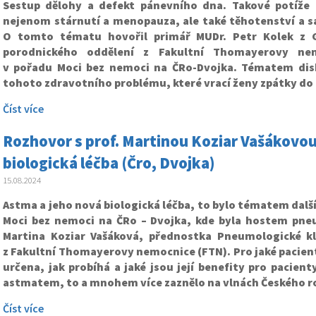
Sestup dělohy a defekt pánevního dna. Takové potíže
nejenom stárnutí a menopauza, ale také těhotenství a 
O tomto tématu hovořil primář MUDr. Petr Kolek z G
porodnického oddělení z Fakultní Thomayerovy ne
v pořadu Moci bez nemoci na ČRo-Dvojka. Tématem dis
tohoto zdravotního problému, které vrací ženy zpátky do 
Číst více
Rozhovor s prof. Martinou Koziar Vašákovou
biologická léčba (Čro, Dvojka)
15.08.2024
Astma a jeho nová biologická léčba, to bylo tématem dalš
Moci bez nemoci na ČRo – Dvojka, kde byla hostem pne
Martina Koziar Vašáková, přednostka Pneumologické kl
z Fakultní Thomayerovy nemocnice (FTN). Pro jaké pacient
určena, jak probíhá a jaké jsou její benefity pro pacient
astmatem, to a mnohem více zaznělo na vlnách Českého r
Číst více