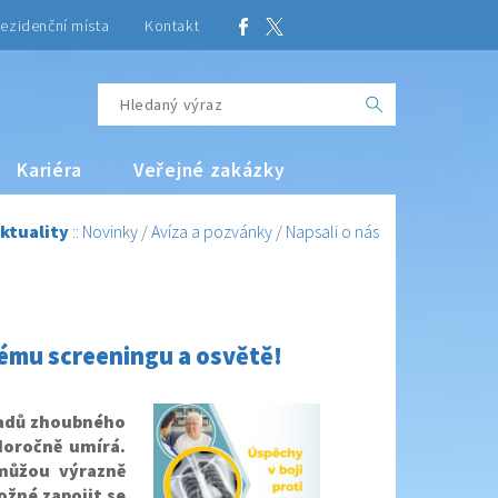
ezidenční místa
Kontakt
Kariéra
Veřejné zakázky
ktuality
::
Novinky
/
Avíza a pozvánky
/
Napsali o nás
nnému screeningu a osvětě!
ípadů zhoubného
doročně umírá.
 můžou výrazně
ožné zapojit se