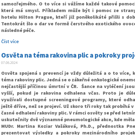
samozřejmého. O to více si vážíme každé takové pomoci
která má smysl. Příkladem může být i pomoc ze stran
hotelu Hilton Prague, kteří již poněkolikáté přišli s d
Tentokrát šlo o dar ve formě čerstvého exotického ovoce
následné péče.
Číst více
Osvěta na téma rakovina plic a pokroky pro
07.08.2024
Osvěta spojená s prevencí je vždy důležitá a o to více, 
téma rakoviny plic. Jedná se o zákeřné onkologické onemo
nejčastější příčinou úmrtní v ČR. Šance na vyléčení js
vyšší, pokud je rakovina odhalena včas. Proto je důle
využívali dostupné screeningové programy, které odh
ještě dříve, než se projeví. Už skoro tři roky tak probíhá
časné odhalení rakoviny plic. V rámci osvěty se před letn
uskutečnily dvě významné pneumologické akce, kde měla
MUDr. Martina Koziar Vašáková, Ph.D., přednostka Pn
prezentovat výsledky a pokroky mezinárodního proje