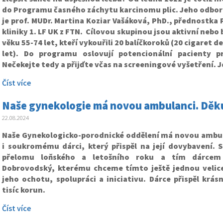
do Programu časného záchytu karcinomu plic. Jeho odb
je prof. MUDr. Martina Koziar Vašáková, PhD., přednostk
kliniky 1. LF UK z FTN. Cílovou skupinou jsou aktivní nebo 
věku 55-74 let, kteří vykouřili 20 balíčkoroků (20 cigaret 
let). Do programu oslovují potencionální pacienty p
Nečekejte tedy a přijďte včas na screeningové vyšetření. J
Číst více
Naše gynekologie má novou ambulanci. Děk
22.08.2024
Naše Gynekologicko-porodnické oddělení má novou ambula
i soukromému dárci, který přispěl na její dovybavení. S
přelomu loňského a letošního roku a tím dárcem
Dobrovodský, kterému chceme tímto ještě jednou velic
jeho ochotu, spolupráci a iniciativu. Dárce přispěl krá
tisíc korun.
Číst více