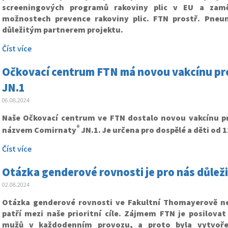
screeningových programů rakoviny plic v EU a zam
možnostech prevence rakoviny plic. FTN prostř. Pneum
důležitým partnerem projektu.
Číst více
Očkovací centrum FTN má novou vakcínu pro
JN.1
06.08.2024
Naše Očkovací centrum ve FTN dostalo novou vakcínu pr
®
názvem Comirnaty
JN.1. Je určena pro dospělé a děti od 1
Číst více
Otázka genderové rovnosti je pro nás důleži
02.08.2024
Otázka genderové rovnosti ve Fakultní Thomayerově n
patří mezi naše prioritní cíle. Zájmem FTN je posilovat
mužů v každodenním provozu, a proto byla vytvoře