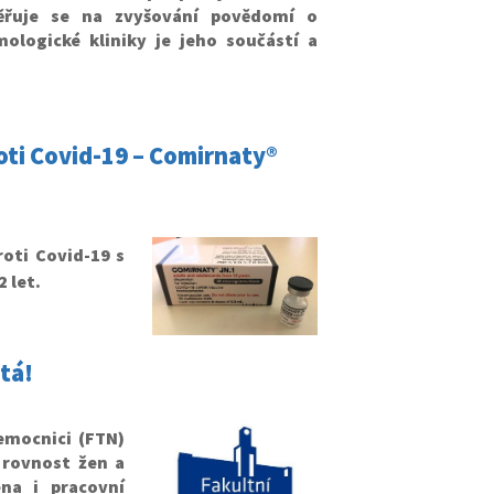
ěřuje se na zvyšování povědomí o
ologické kliniky je jeho součástí a
ti Covid-19 – Comirnaty®
oti Covid-19 s
2 let.
tá!
emocnici (FTN)
 rovnost žen a
na i pracovní