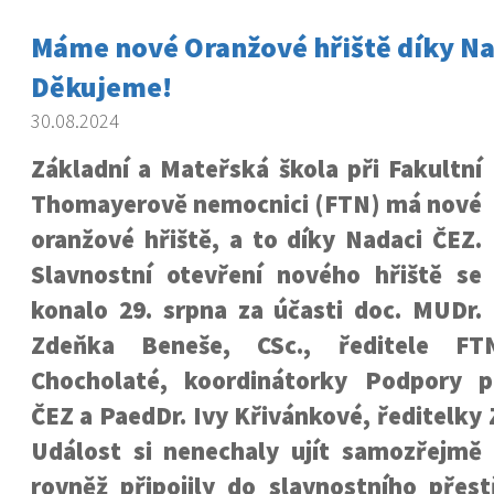
Máme nové Oranžové hřiště díky Na
Děkujeme!
30.08.2024
Základní a Mateřská škola při Fakultní
Thomayerově nemocnici (FTN) má nové
oranžové hřiště, a to díky Nadaci ČEZ.
Slavnostní otevření nového hřiště se
konalo 29. srpna za účasti doc. MUDr.
Zdeňka Beneše, CSc., ředitele FT
Chocholaté, koordinátorky Podpory p
ČEZ a PaedDr. Ivy Křivánkové, ředitelky 
Událost si nenechaly ujít samozřejmě i
rovněž připojily do slavnostního přest