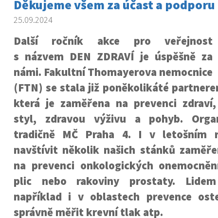
Děkujeme všem za účast a podporu
25.09.2024
Další ročník akce pro veřejnost
s názvem DEN ZDRAVÍ je úspěšně za
námi. Fakultní Thomayerova nemocnice
(
FTN
)
se stala již poněkolikáté
partner
která je zaměřena na prevenci zdraví,
styl, zdravou výživu a pohyb. Orga
tradičně MČ Praha 4. I
v letošním r
navštívit několik našich stánků zaměř
na prevenci
onkologických onemocnění
plic nebo rakoviny prostaty.
Lidem
například i
v oblastech prevence ost
správně měřit krevní tlak atp.