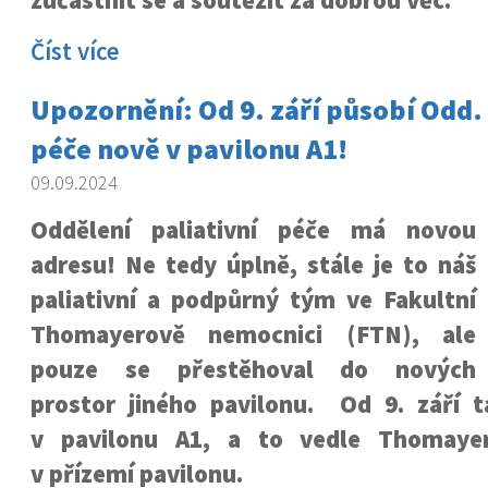
zúčastnit se a soutěžit za dobrou věc.
Číst více
Upozornění: Od 9. září působí Odd. 
péče nově v pavilonu A1!
09.09.2024
Oddělení paliativní péče má novou
adresu! Ne tedy úplně, stále je to náš
paliativní a podpůrný tým ve Fakultní
Thomayerově nemocnici (FTN), ale
pouze se přestěhoval do nových
prostor jiného pavilonu. Od 9. září 
v pavilonu A1, a to vedle Thomaye
v přízemí pavilonu.