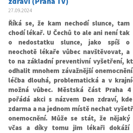
zdraví (Praha TV)
27.09.2024
Říká se, že kam nechodí slunce, tam
chodí lékař. U Čechů to ale ani není tak
o nedostatku slunce, jako spíš o
neochotě lékaře vůbec navštěvovat, a
to na základní preventivní vyšetření, 
odhalit mnohem závažnější onemocnění. 
léčba dlouhá, problematická a v krajní
možná vůbec. Městská část Praha 4 
pořádá akci s názvem Den zdraví, kd
zdarma a na jednom místě nechat vyšetř
onemocnění. Může se stát, že nějaký
včas a díky tomu jim lékaři dokáží 