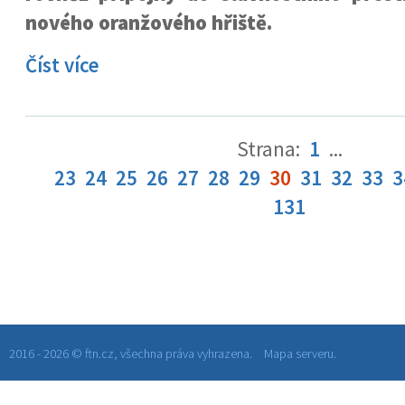
nového oranžového hřiště.
Číst více
Strana:
1
...
23
24
25
26
27
28
29
30
31
32
33
3
131
2016 - 2026 © ftn.cz, všechna práva vyhrazena.
Mapa serveru.