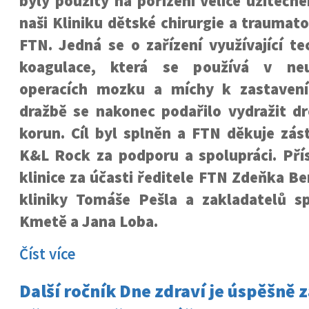
byly použity na pořízení velice užitečné
naši Kliniku dětské chirurgie a traumato
FTN. Jedná se o zařízení využívající te
koagulace, která se používá v neur
operacích mozku a míchy k zastavení
dražbě se nakonec podařilo vydražit dr
korun. Cíl byl splněn a FTN děkuje zás
K&L Rock za podporu a spolupráci. Přís
klinice za účasti ředitele FTN Zdeňka B
kliniky Tomáše Pešla a zakladatelů sp
Kmetě a Jana Loba.
Číst více
Další ročník Dne zdraví je úspěšně 