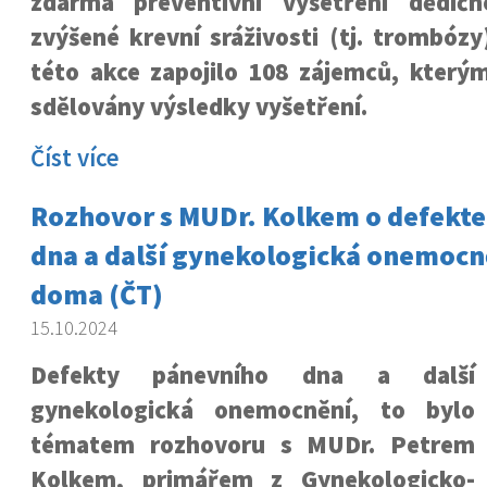
zdarma preventivní vyšetření dědičn
zvýšené krevní sráživosti (tj. trombóz
této akce zapojilo 108 zájemců, který
sdělovány výsledky vyšetření.
Číst více
Rozhovor s MUDr. Kolkem o defekt
dna a další gynekologická onemocn
doma (ČT)
15.10.2024
Defekty pánevního dna a další
gynekologická onemocnění, to bylo
tématem rozhovoru s MUDr. Petrem
Kolkem, primářem z Gynekologicko-