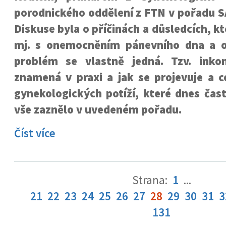
porodnického oddělení z FTN v pořadu 
Diskuse byla o příčinách a důsledcích, k
mj. s onemocněním pánevního dna a o
problém se vlastně jedná. Tzv. inko
znamená v praxi a jak se projevuje a c
gynekologických potíží, které dnes čast
vše zaznělo v uvedeném pořadu.
Číst více
Strana:
1
...
21
22
23
24
25
26
27
28
29
30
31
3
131