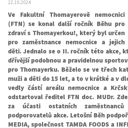
22.10.2024
Ve Fakultní Thomayerově nemocnici
(FTN) se konal další ročník Běhu pro
zdraví s Thomayerkou!, který byl určen
pro zaměstnance nemocnice a jejich
děti. Jednalo se o II. ročník této akce, 
dřívější podobnou a pravidelnou sportov
pro Thomayerku. Běželo se ve třech kat
muži a děti do 15 let, a to v krátké a v dl
vedly částí areálu nemocnice a Krčs
odstartoval ředitel FTN doc. MUDr. Zde
za účasti ostatních zaměstnanc
podporovatelů akce. Letošní Běh podpoř
MEDIA, společnost TAMDA FOODS a INF