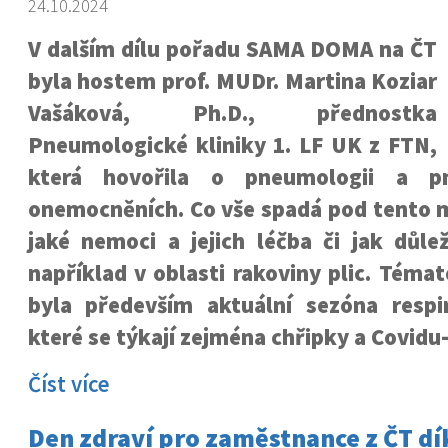
24.10.2024
V dalším dílu pořadu SAMA DOMA na ČT
byla hostem prof. MUDr. Martina Koziar
Vašáková, Ph.D., přednostka
Pneumologické kliniky 1. LF UK z FTN,
která hovořila o pneumologii a pn
onemocněních. Co vše spadá pod tento m
jaké nemoci a jejich léčba či jak důle
například v oblasti rakoviny plic. Tém
byla především aktuální sezóna respi
které se týkají zejména chřipky a Covidu
Číst více
Den zdraví pro zaměstnance z ČT dí