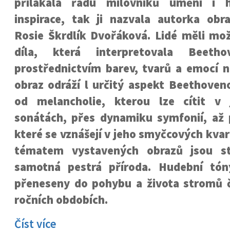
přilákala řadu milovníků umění i 
inspirace, tak ji nazvala autorka ob
Rosie Škrdlík Dvořáková. Lidé měli mo
díla, která interpretovala Beeth
prostřednictvím barev, tvarů a emocí n
obraz odráží l určitý aspekt Beethoven
od melancholie, kterou lze cítit v 
sonátách, přes dynamiku symfonií, až p
které se vznášejí v jeho smyčcových kva
tématem vystavených obrazů jsou s
samotná pestrá příroda. Hudební tón
přeneseny do pohybu a života stromů č
ročních obdobích.
Číst více