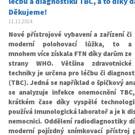
léčbu a diagnostiku TBC, a to díky
Děkujeme!
11.11.2024
Nové přístrojové vybavení a zařízení či
moderní polohovací lůžka, to a
mnohem více získala FTN díky darům ze
strany WHO. Většina zdravotnické
techniky je určena pro léčbu či diagnos
(TBC). Jedná se například o špičkový an
se analyzuje infekce onemocnění TBC
krátkém čase díky vyspělé technologii
používá Imunologická laboratoř a je k di
nemocnici. Oddělení radiodiagnostiky d
moderní pojízdný snímkovací přístroj 