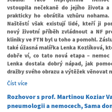
vstoupila nečekaně do jejího života a
prakticky ho obrátila vzhůru nohama.
Naštěstí však existují lidé, kteří ji po
nový životní příběh zvládnout a NF pro
kliniky ve FTN byl u toho a pomohl. Zás
také úžasná malířka Lenka Kozlíková, k
dobře ví, co tato nová etapa – nemoc p
Lenka dostala dobrý nápad, jak pomo
dražby svého obrazu a výtěžek věnovat n
Číst více
Rozhovor s prof. Martinou Koziar V
pneumologii a nemocech, Sama do