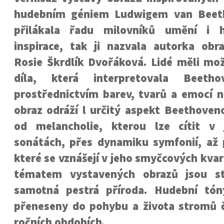
hudebním géniem Ludwigem van Beet
přilákala řadu milovníků umění i 
inspirace, tak ji nazvala autorka ob
Rosie Škrdlík Dvořáková. Lidé měli mo
díla, která interpretovala Beeth
prostřednictvím barev, tvarů a emocí n
obraz odráží l určitý aspekt Beethoven
od melancholie, kterou lze cítit v 
sonátách, přes dynamiku symfonií, až p
které se vznášejí v jeho smyčcových kva
tématem vystavených obrazů jsou s
samotná pestrá příroda. Hudební tón
přeneseny do pohybu a života stromů č
ročních obdobích.