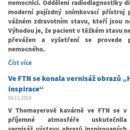
nemocnici. Oddělení radiodiagnostiky d
moderní pojízdný snímkovací přístroj 
vážném zdravotním stavu, kteří jsou ne
Výhodou je, že pacient v těžkém stavu 
převážen a vyšetření se provede 
nemocného.
Číst více
Ve FTN se konala vernisáž obrazů 
inspirace“
08.11.2024
V Thomayerově kavárně ve FTN se v
příjemné atmosféře uskutečnila
vernisáž výstavy obrazů inspirovaných