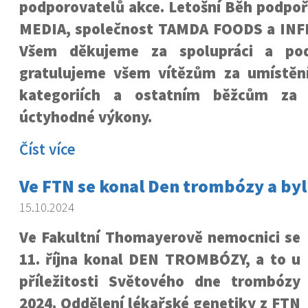
podporovatelů akce. Letošní Běh podpoř
MEDIA, společnost TAMDA FOODS a INF
Všem děkujeme za spolupráci a pod
gratulujeme všem vítězům za umístění
kategoriích a ostatním běžcům za 
úctyhodné výkony.
Číst více
Ve FTN se konal Den trombózy a byl
15.10.2024
Ve Fakultní Thomayerově nemocnici se
11. října konal DEN TROMBÓZY, a to u
příležitosti Světového dne trombózy
2024. Oddělení lékařské genetiky z FTN