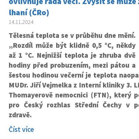
ovlivňuje řada věcí. Zvýšit se může z
lhaní (ČRo)
14.11.2024
Tělesná teplota se v průběhu dne mění.
„Rozdíl může být klidně 0,5 °C, někdy
až 1 °C. Nejnižší teplota je zhruba dvě
hodiny před probuzením, mezi pátou a
šestou hodinou večerní je teplota naopak
MUDr. Jiří Vejmelka z Interní kliniky 3. 
Thomayerově nemocnici (FTN), který p
pro Český rozhlas Střední Čechy v p
zdravě.
Číst více