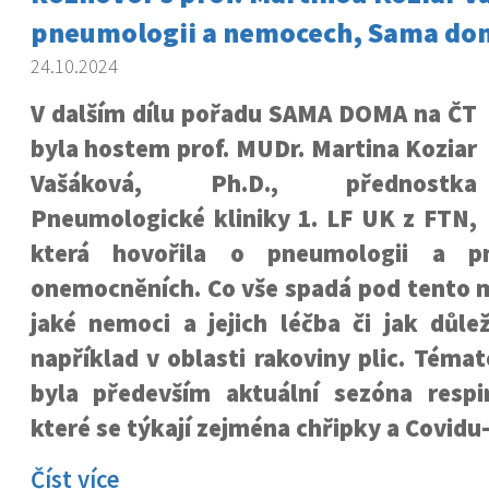
pneumologii a nemocech, Sama do
24.10.2024
V dalším dílu pořadu SAMA DOMA na ČT
byla hostem prof. MUDr. Martina Koziar
Vašáková, Ph.D., přednostka
Pneumologické kliniky 1. LF UK z FTN,
která hovořila o pneumologii a pn
onemocněních. Co vše spadá pod tento m
jaké nemoci a jejich léčba či jak důle
například v oblasti rakoviny plic. Tém
byla především aktuální sezóna respi
které se týkají zejména chřipky a Covidu
Číst více