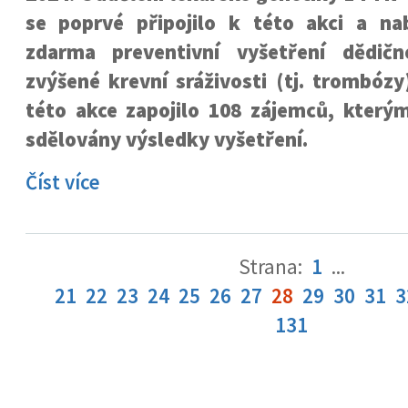
se poprvé připojilo k této akci a nab
zdarma preventivní vyšetření dědičn
zvýšené krevní sráživosti (tj. trombóz
této akce zapojilo 108 zájemců, který
sdělovány výsledky vyšetření.
Číst více
Strana:
1
...
21
22
23
24
25
26
27
28
29
30
31
3
131