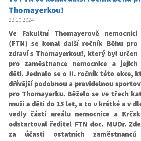
Thomayerkou!
22.10.2024
Ve Fakultní Thomayerově nemocnici
(FTN) se konal další ročník Běhu pro
zdraví s Thomayerkou!, který byl určen
pro zaměstnance nemocnice a jejich
děti. Jednalo se o II. ročník této akce, 
dřívější podobnou a pravidelnou sportov
pro Thomayerku. Běželo se ve třech kat
muži a děti do 15 let, a to v krátké a v dl
vedly částí areálu nemocnice a Krčs
odstartoval ředitel FTN doc. MUDr. Zde
za účasti ostatních zaměstnanc