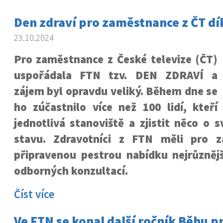
Den zdraví pro zaměstnance z ČT dí
23.10.2024
Pro zaměstnance z České televize (ČT)
uspořádala FTN tzv. DEN ZDRAVÍ a
zájem byl opravdu veliký. Během dne se
ho zúčastnilo více než 100 lidí, kteří
jednotlivá stanoviště a zjistit něco o
stavu. Zdravotníci z FTN měli pro 
připravenou pestrou nabídku nejrůznějš
odborných konzultací.
Číst více
Ve FTN se konal další ročník Běhu pr