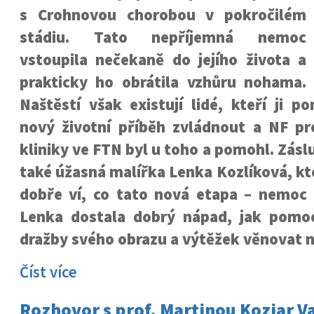
s Crohnovou chorobou v pokročilém
stádiu. Tato nepříjemná nemoc
vstoupila nečekaně do jejího života a
prakticky ho obrátila vzhůru nohama.
Naštěstí však existují lidé, kteří ji po
nový životní příběh zvládnout a NF pro
kliniky ve FTN byl u toho a pomohl. Zás
také úžasná malířka Lenka Kozlíková, k
dobře ví, co tato nová etapa – nemoc p
Lenka dostala dobrý nápad, jak pomo
dražby svého obrazu a výtěžek věnovat n
Číst více
Rozhovor s prof. Martinou Koziar V