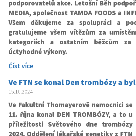
podporovatelů akce. Letošní Běh podpoř
MEDIA, společnost TAMDA FOODS a INF
Všem děkujeme za spolupráci a pod
gratulujeme všem vítězům za umístění
kategoriích a ostatním běžcům za 
úctyhodné výkony.
Číst více
Ve FTN se konal Den trombózy a byl
15.10.2024
Ve Fakultní Thomayerově nemocnici se
11. října konal DEN TROMBÓZY, a to u
příležitosti Světového dne trombózy
2024. Oddělení lékařské genetiky z FTN