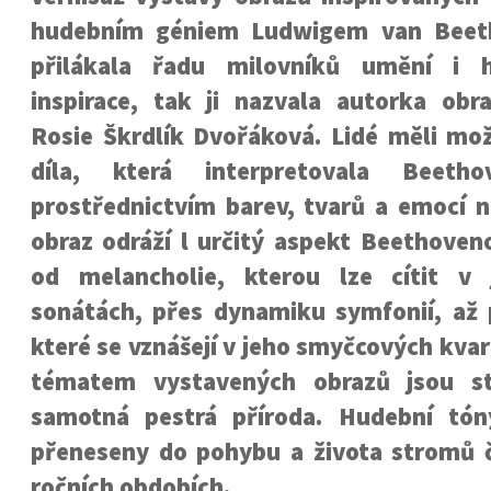
hudebním géniem Ludwigem van Beet
přilákala řadu milovníků umění i 
inspirace, tak ji nazvala autorka ob
Rosie Škrdlík Dvořáková. Lidé měli mo
díla, která interpretovala Beeth
prostřednictvím barev, tvarů a emocí n
obraz odráží l určitý aspekt Beethoven
od melancholie, kterou lze cítit v 
sonátách, přes dynamiku symfonií, až p
které se vznášejí v jeho smyčcových kva
tématem vystavených obrazů jsou s
samotná pestrá příroda. Hudební tón
přeneseny do pohybu a života stromů č
ročních obdobích.