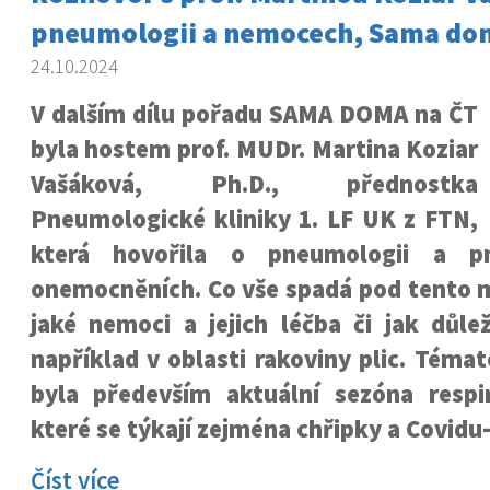
pneumologii a nemocech, Sama do
24.10.2024
V dalším dílu pořadu SAMA DOMA na ČT
byla hostem prof. MUDr. Martina Koziar
Vašáková, Ph.D., přednostka
Pneumologické kliniky 1. LF UK z FTN,
která hovořila o pneumologii a pn
onemocněních. Co vše spadá pod tento m
jaké nemoci a jejich léčba či jak důle
například v oblasti rakoviny plic. Tém
byla především aktuální sezóna respi
které se týkají zejména chřipky a Covidu
Číst více