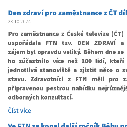
Den zdraví pro zaměstnance z ČT dí
23.10.2024
Pro zaměstnance z České televize (ČT)
uspořádala FTN tzv. DEN ZDRAVÍ a
zájem byl opravdu veliký. Během dne se
ho zúčastnilo více než 100 lidí, kteří
jednotlivá stanoviště a zjistit něco o
stavu. Zdravotníci z FTN měli pro 
připravenou pestrou nabídku nejrůznějš
odborných konzultací.
Číst více
Ve FTN se konal další ročník Běhu pr