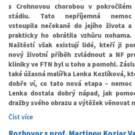
s Crohnovou chorobou v pokročilém
stádiu. Tato nepříjemná nemoc
vstoupila nečekaně do jejího života a
prakticky ho obrátila vzhůru nohama.
Naštěstí však existují lidé, kteří ji po
nový životní příběh zvládnout a NF pro
kliniky ve FTN byl u toho a pomohl. Zás
také úžasná malířka Lenka Kozlíková, k
dobře ví, co tato nová etapa – nemoc p
Lenka dostala dobrý nápad, jak pomo
dražby svého obrazu a výtěžek věnovat n
Číst více
Rozhovor s prof. Martinou Koziar V