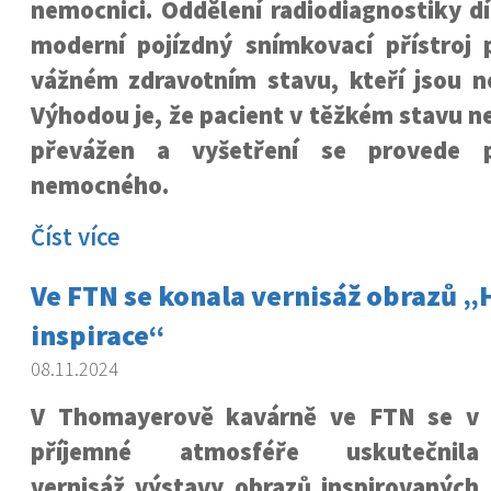
nemocnici. Oddělení radiodiagnostiky d
moderní pojízdný snímkovací přístroj 
vážném zdravotním stavu, kteří jsou ne
Výhodou je, že pacient v těžkém stavu 
převážen a vyšetření se provede 
nemocného.
Číst více
Ve FTN se konala vernisáž obrazů 
inspirace“
08.11.2024
V Thomayerově kavárně ve FTN se v
příjemné atmosféře uskutečnila
vernisáž výstavy obrazů inspirovaných