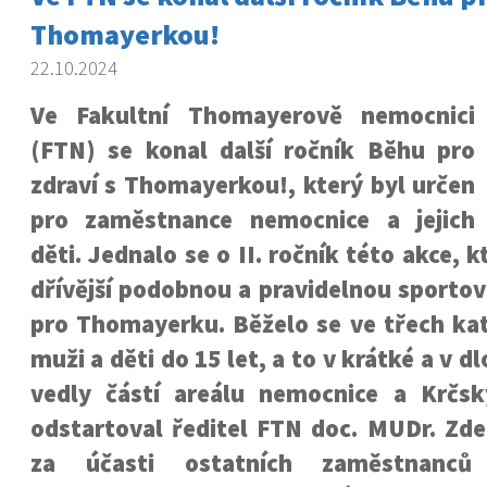
Thomayerkou!
22.10.2024
Ve Fakultní Thomayerově nemocnici
(FTN) se konal další ročník Běhu pro
zdraví s Thomayerkou!, který byl určen
pro zaměstnance nemocnice a jejich
děti. Jednalo se o II. ročník této akce, 
dřívější podobnou a pravidelnou sportov
pro Thomayerku. Běželo se ve třech kat
muži a děti do 15 let, a to v krátké a v dl
vedly částí areálu nemocnice a Krčs
odstartoval ředitel FTN doc. MUDr. Zde
za účasti ostatních zaměstnanc