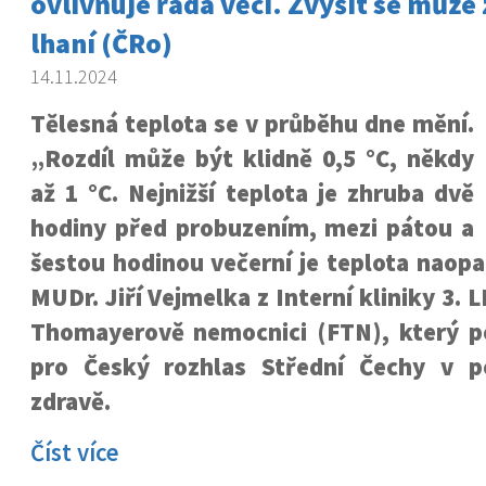
ovlivňuje řada věcí. Zvýšit se může z
lhaní (ČRo)
14.11.2024
Tělesná teplota se v průběhu dne mění.
„Rozdíl může být klidně 0,5 °C, někdy
až 1 °C. Nejnižší teplota je zhruba dvě
hodiny před probuzením, mezi pátou a
šestou hodinou večerní je teplota naopak
MUDr. Jiří Vejmelka z Interní kliniky 3. 
Thomayerově nemocnici (FTN), který p
pro Český rozhlas Střední Čechy v p
zdravě.
Číst více