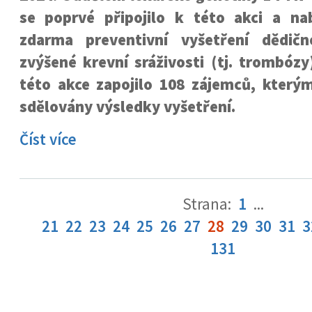
se poprvé připojilo k této akci a nab
zdarma preventivní vyšetření dědičn
zvýšené krevní sráživosti (tj. trombóz
této akce zapojilo 108 zájemců, který
sdělovány výsledky vyšetření.
Číst více
Strana:
1
...
21
22
23
24
25
26
27
28
29
30
31
3
131