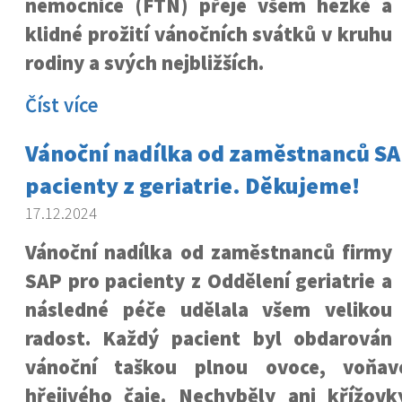
nemocnice (FTN) přeje všem hezké a
klidné prožití vánočních svátků v kruhu
rodiny a svých nejbližších.
Číst více
Vánoční nadílka od zaměstnanců SA
pacienty z geriatrie. Děkujeme!
17.12.2024
Vánoční nadílka od zaměstnanců firmy
SAP pro pacienty z Oddělení geriatrie a
následné péče udělala všem velikou
radost. Každý pacient byl obdarován
vánoční taškou plnou ovoce, voňav
hřejivého čaje. Nechyběly ani křížovky