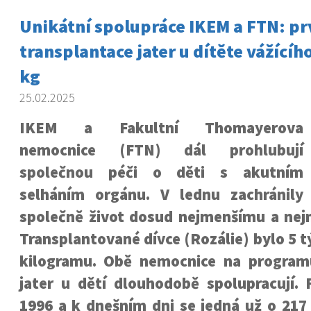
Unikátní spolupráce IKEM a FTN: pr
transplantace jater u dítěte vážícíh
kg
25.02.2025
IKEM a Fakultní Thomayerova
nemocnice (FTN) dál prohlubují
společnou péči o děti s akutním
selháním orgánu. V lednu zachránily
společně život dosud nejmenšímu a nejm
Transplantované dívce (Rozálie) bylo 5 t
kilogramu. Obě nemocnice na program
jater u dětí dlouhodobě spolupracují. 
1996 a k dnešním dni se jedná už o 217