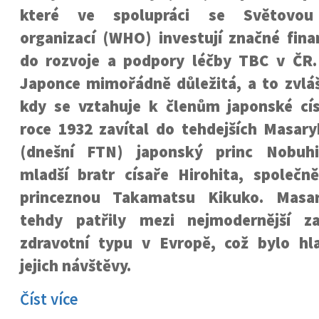
které ve spolupráci se Světovou 
organizací (WHO) investují značné fina
do rozvoje a podpory léčby TBC v ČR. 
Japonce mimořádně důležitá, a to zvláš
kdy se vztahuje k členům japonské cís
roce 1932 zavítal do tehdejších Masa
(dnešní FTN) japonský princ Nobuh
mladší bratr císaře Hirohita, společn
princeznou Takamatsu Kikuko. Masa
tehdy patřily mezi nejmodernější za
zdravotní typu v Evropě, což bylo h
jejich návštěvy.
Číst více