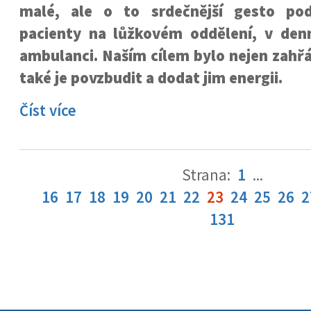
malé, ale o to srdečnější gesto po
pacienty na lůžkovém oddělení, v denn
ambulanci. Naším cílem bylo nejen zahřát
také je povzbudit a dodat jim energii.
Číst více
Strana:
1
...
16
17
18
19
20
21
22
23
24
25
26
2
131