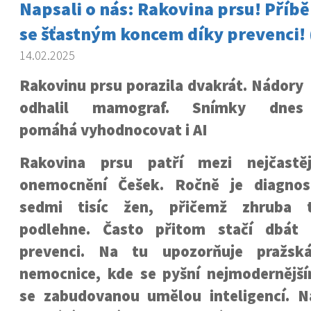
Napsali o nás: Rakovina prsu! Příb
se šťastným koncem díky prevenci! 
14.02.2025
Rakovinu prsu porazila dvakrát. Nádory
odhalil mamograf. Snímky dnes
pomáhá vyhodnocovat i AI
Rakovina prsu patří mezi nejčastěj
onemocnění Češek. Ročně je diagnos
sedmi tisíc žen, přičemž zhruba t
podlehne. Často přitom stačí dbát 
prevenci. Na tu upozorňuje pražsk
nemocnice, kde se pyšní nejmoderněj
se zabudovanou umělou inteligencí. 