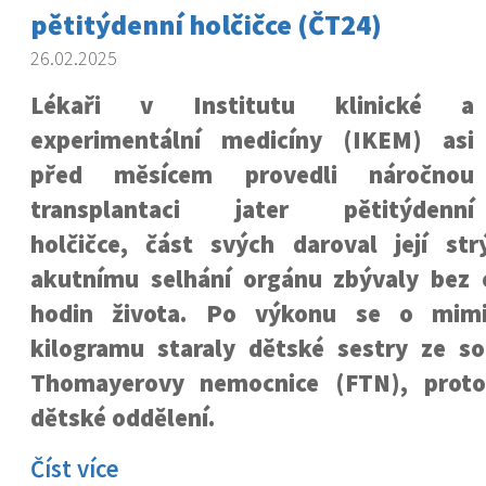
pětitýdenní holčičce (ČT24)
26.02.2025
Lékaři v Institutu klinické a
experimentální medicíny (IKEM) asi
před měsícem provedli náročnou
transplantaci jater pětitýdenní
holčičce, část svých daroval její strý
akutnímu selhání orgánu zbývaly bez 
hodin života. Po výkonu se o mimi
kilogramu staraly dětské sestry ze so
Thomayerovy nemocnice (FTN), prot
dětské oddělení.
Číst více