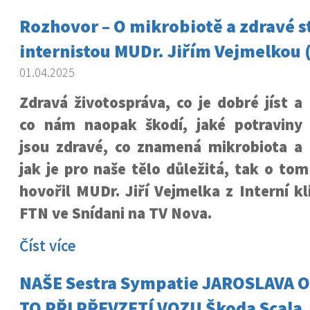
Rozhovor – O mikrobiotě a zdravé s
internistou MUDr. Jiřím Vejmelkou 
01.04.2025
Zdravá životospráva, co je dobré jíst a
co nám naopak škodí, jaké potraviny
jsou zdravé, co znamená mikrobiota a
jak je pro naše tělo důležitá, tak o t
hovořil MUDr. Jiří Vejmelka z Interní kl
FTN ve Snídani na TV Nova.
Číst více
NAŠE Sestra Sympatie JAROSLAVA OP
TO PŘI PŘEVZETÍ VOZU Škoda Scala