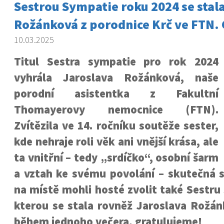
Sestrou Sympatie roku 2024 se stal
Rožánková z porodnice Krč ve FTN.
10.03.2025
Titul Sestra sympatie pro rok 2024
vyhrála Jaroslava Rožánková, naše
porodní asistentka z Fakultní
Thomayerovy nemocnice (FTN).
Zvítězila ve 14. ročníku soutěže sester,
kde nehraje roli věk ani vnější krása, ale
ta vnitřní – tedy „srdíčko“, osobní šarm
a vztah ke svému povolání – skutečná 
na místě mohli hosté zvolit také Sestru
kterou se stala rovněž Jaroslava Rožán
během jednoho večera, gratulujeme!