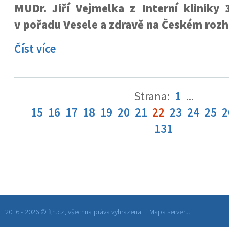
MUDr. Jiří Vejmelka z Interní kliniky
v pořadu Vesele a zdravě na Českém rozh
Číst více
Strana:
1
...
15
16
17
18
19
20
21
22
23
24
25
2
131
2016 - 2026 © ftn.cz, všechna práva vyhrazena.
Mapa serveru.