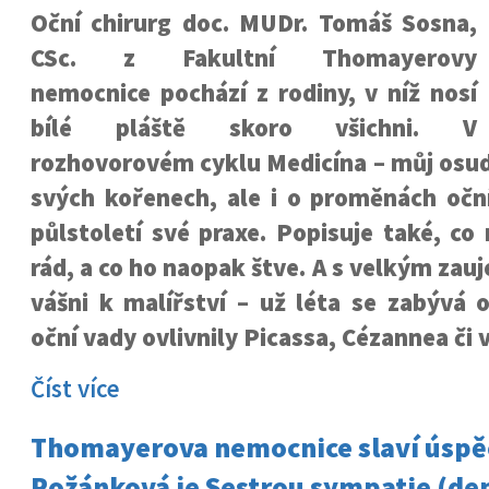
Oční chirurg doc. MUDr. Tomáš Sosna,
CSc. z Fakultní Thomayerovy
nemocnice pochází z rodiny, v níž nosí
bílé pláště skoro všichni. V
rozhovorovém cyklu Medicína – můj osud
svých kořenech, ale i o proměnách oční
půlstoletí své praxe. Popisuje také, co
rád, a co ho naopak štve. A s velkým zau
vášni k malířství – už léta se zabývá 
oční vady ovlivnily Picassa, Cézannea či
Číst více
Thomayerova nemocnice slaví úspěc
Rožánková je Sestrou sympatie (den