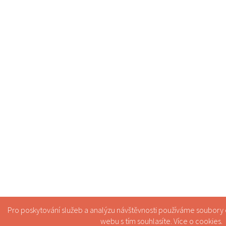
Pro poskytování služeb a analýzu návštěvnosti používáme soubory
webu s tím souhlasíte. Více o
cookies
.