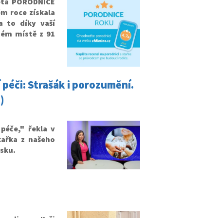
keta PORODNICE
m roce získala
a to díky vaší
mém místě z 91
péči: Strašák i porozumění.
)
 péče," řekla v
kařka z našeho
esku.