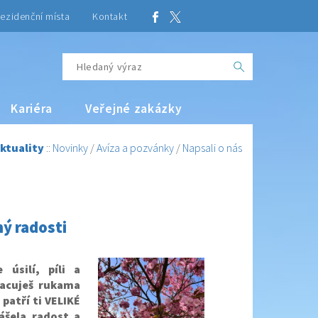
ezidenční místa
Kontakt
Kariéra
Veřejné zakázky
ktuality
::
Novinky
/
Avíza a pozvánky
/
Napsali o nás
ný radosti
úsilí, píli a
racuješ rukama
 patří ti VELIKÉ
ášela radost a