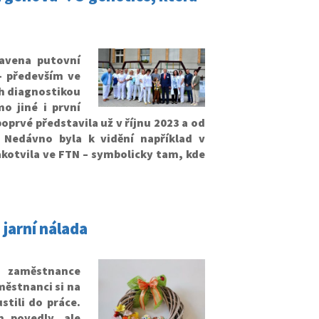
avena putovní
– především ve
ch diagnostikou
o jiné i první
oprvé představila už v říjnu 2023 a od
 Nedávno byla k vidění například v
kotvila ve FTN – symbolicky tam, kde
 jarní nálada
o zaměstnance
městnanci si na
stili do práce.
n povedly, ale