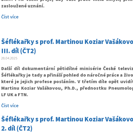
zasloužené uznání.
Číst více
Šéflékařky s prof. Martinou Koziar Vašákovo
III. díl (ČT2)
28.04.2025
Další díl dokumentární pětidílné minisérie České telev
Šéflékařky je tady a přináší pohled do náročné práce a živ
které je jejich profese posláním. V třetím díle opět uvidí
Martinu Koziar Vašákovou, Ph.D., přednostku Pneumologi
LF UK a FTN.
Číst více
Šéflékařky s prof. Martinou Koziar Vašákovo
2. díl (ČT2)