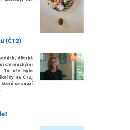
ou (ČT2)
hodách, dětská
ými chronickými
. To vše bylo
ékařky na ČT2,
 které se snaží
.
lo!