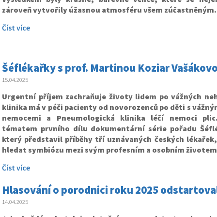
zároveň vytvořily úžasnou atmosféru všem zúčastněným.
Číst více
Šéflékařky s prof. Martinou Koziar Vašákov
15.04.2025
Urgentní příjem zachraňuje životy lidem po vážných ne
klinika má v péči pacienty od novorozenců po děti s vážn
nemocemi a Pneumologická klinika léčí nemoci plic
tématem prvního dílu dokumentární série pořadu Šéfl
který představil
příběhy tří uznávaných českých lékařek,
hledat symbiózu mezi svým profesním a osobním životem
Číst více
Hlasování o porodnici roku 2025 odstartova
14.04.2025