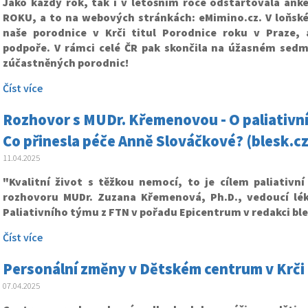
Jako každý rok, tak i v letošním roce odstartovala an
ROKU, a to na webových stránkách: eMimino.cz. V loňské
naše porodnice v Krči titul Porodnice roku v Praze, 
podpoře. V rámci celé ČR pak skončila na úžasném sed
zúčastněných porodnic!
Číst více
Rozhovor s MUDr. Křemenovou - O paliativní 
Co přinesla péče Anně Slováčkové? (blesk.cz
11.04.2025
"Kvalitní život s těžkou nemocí, to je cílem paliativní
rozhovoru MUDr. Zuzana Křemenová, Ph.D., vedoucí lé
Paliativního týmu z FTN v pořadu Epicentrum v redakci bl
Číst více
Personální změny v Dětském centrum v Krči
07.04.2025