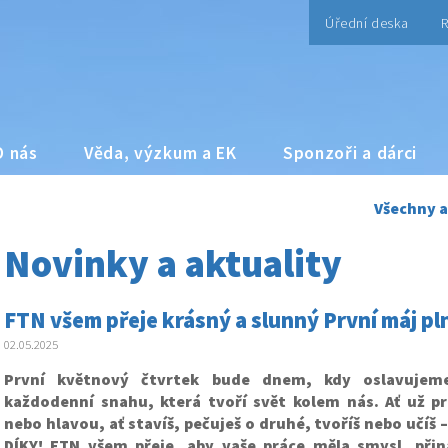
Úřední deska
R
O nás
Věda, výzkum a EK
Sponzoři a dárci
Všechny a
Novinky a aktuality
FTN všem přeje krásný a slunný První máj pl
02.05.2025
První květnový čtvrtek bude dnem, kdy oslavujeme 
každodenní snahu, která tvoří svět kolem nás. Ať už p
nebo hlavou, ať stavíš, pečuješ o druhé, tvoříš nebo učíš –
DÍKY! FTN všem přeje, aby vaše práce měla smysl, přin