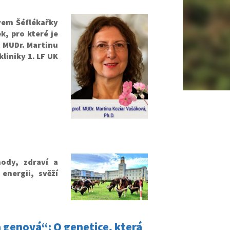
vem Šéflékařky
k, pro které je
. MUDr. Martinu
liniky 1. LF UK
ody, zdraví a
energii, svěží
 genová“: O genetice, která