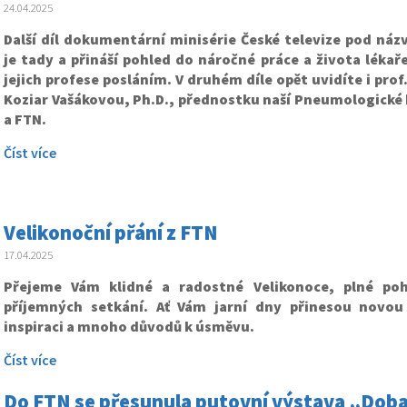
24.04.2025
Další díl dokumentární minisérie České televize pod náz
je tady a přináší pohled do náročné práce a života lékaře
jejich profese posláním. V druhém díle opět uvidíte i prof
Koziar Vašákovou, Ph.D., přednostku naší Pneumologické k
a FTN.
Číst více
Velikonoční přání z FTN
17.04.2025
Přejeme Vám klidné a radostné Velikonoce, plné poh
příjemných setkání. Ať Vám jarní dny přinesou novou 
inspiraci a mnoho důvodů k úsměvu.
Číst více
Do FTN se přesunula putovní výstava „Doba