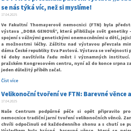
se nás týká víc, než si myslíme!
17.04.2025
Ve Fakultní Thomayerově nemocnici (FTN) byla předst
výstava „DOBA GENOVÁ“, která přibližuje svět genetiky 
spojení s vážnými genetickými onemocněními u dětí, jeji
a možnostmi léčby. Záštitu nad výstavou převzala mim
dáma České republiky Eva Pavlová. Výstava se veřejnosti p
té doby navštívila řadu měst i významných institucí.
pražském Kongresovém centru, nyní až do konce srpna za
jeden důležitý příběh začal.
Číst více
Velikonoční tvoření ve FTN: Barevné věnce a
17.04.2025
Naše Centrum podpůrné péče si opět připravilo pr
nemocnice tradiční jarní tvoření velikonočních věnců. Za
chvíli odpočinuli od každodenního shonu a s chutí se pu
Výsledkem byly krásné, barevné věnce, které se neje