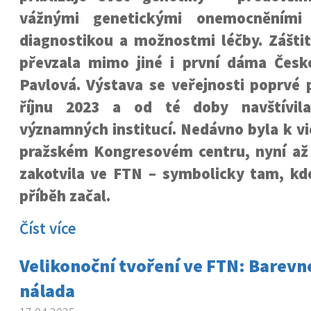
vážnými genetickými onemocněními 
diagnostikou a možnostmi léčby. Zášti
převzala mimo jiné i první dáma Česk
Pavlová. Výstava se veřejnosti poprvé 
říjnu 2023 a od té doby navštívil
významných institucí. Nedávno byla k vi
pražském Kongresovém centru, nyní až
zakotvila ve FTN – symbolicky tam, kde
příběh začal.
Číst více
Velikonoční tvoření ve FTN: Barevné
nálada