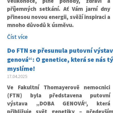
Velikonoce, plné pohody, zdraví a
příjemných setkání. Ať Vám jarní dny
přinesou novou energii, svěží inspiraci a
mnoho důvodů k úsměvu.
Číst více
Do FTN se přesunula putovní výsta
genová“: O genetice, která se nás tý
myslíme!
17.04.2025
Ve Fakultní Thomayerově nemocnici
(FTN) byla představena putovní
výstava „DOBA GENOVÁ“, která
přibližuje svět genetiky – předevší