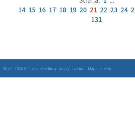
Strana:
1
...
14
15
16
17
18
19
20
21
22
23
24
2
131
2016 - 2026 © ftn.cz, všechna práva vyhrazena.
Mapa serveru.