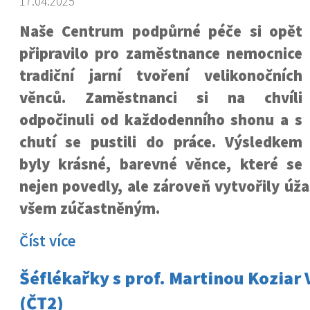
17.04.2025
Naše Centrum podpůrné péče si opět
připravilo pro zaměstnance nemocnice
tradiční jarní tvoření velikonočních
věnců. Zaměstnanci si na chvíli
odpočinuli od každodenního shonu a s
chutí se pustili do práce. Výsledkem
byly krásné, barevné věnce, které se
nejen povedly, ale zároveň vytvořily ú
všem zúčastněným.
Číst více
Šéflékařky s prof. Martinou Koziar
(ČT2)