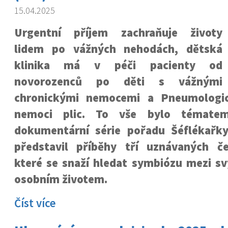
15.04.2025
Urgentní příjem zachraňuje životy
lidem po vážných nehodách, dětská
klinika má v péči pacienty od
novorozenců po děti s vážnými
chronickými nemocemi a Pneumologick
nemoci plic. To vše bylo tématem
dokumentární série pořadu Šéflékařk
představil
příběhy tří uznávaných če
které se snaží hledat symbiózu mezi s
osobním životem.
Číst více