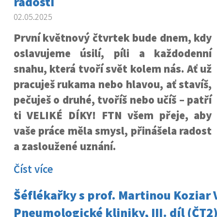
radosti
02.05.2025
První květnový čtvrtek bude dnem, kdy
oslavujeme úsilí, píli a každodenní
snahu, která tvoří svět kolem nás. Ať už
pracuješ rukama nebo hlavou, ať stavíš,
pečuješ o druhé, tvoříš nebo učíš – patří
ti VELIKÉ DÍKY! FTN všem přeje, aby
vaše práce měla smysl, přinášela radost
a zasloužené uznání.
Číst více
Šéflékařky s prof. Martinou Koziar
Pneumologické kliniky, III. díl (ČT2