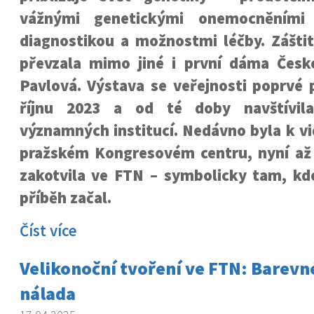
vážnými genetickými onemocněními 
diagnostikou a možnostmi léčby. Zášti
převzala mimo jiné i první dáma Česk
Pavlová. Výstava se veřejnosti poprvé 
říjnu 2023 a od té doby navštívil
významných institucí. Nedávno byla k vi
pražském Kongresovém centru, nyní až
zakotvila ve FTN – symbolicky tam, kde
příběh začal.
Číst více
Velikonoční tvoření ve FTN: Barevné
nálada