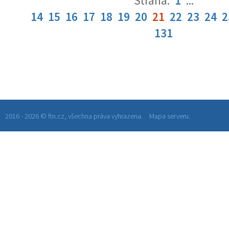
Strana:
1
...
14
15
16
17
18
19
20
21
22
23
24
2
131
2016 - 2026 © ftn.cz, všechna práva vyhrazena.
Mapa serveru.