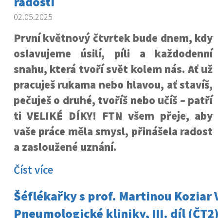
radosti
02.05.2025
První květnový čtvrtek bude dnem, kdy
oslavujeme úsilí, píli a každodenní
snahu, která tvoří svět kolem nás. Ať už
pracuješ rukama nebo hlavou, ať stavíš,
pečuješ o druhé, tvoříš nebo učíš – patří
ti VELIKÉ DÍKY! FTN všem přeje, aby
vaše práce měla smysl, přinášela radost
a zasloužené uznání.
Číst více
Šéflékařky s prof. Martinou Koziar
Pneumologické kliniky, III. díl (ČT2