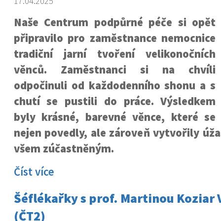
17.04.2025
Naše Centrum podpůrné péče si opět
připravilo pro zaměstnance nemocnice
tradiční jarní tvoření velikonočních
věnců. Zaměstnanci si na chvíli
odpočinuli od každodenního shonu a s
chutí se pustili do práce. Výsledkem
byly krásné, barevné věnce, které se
nejen povedly, ale zároveň vytvořily ú
všem zúčastněným.
Číst více
Šéflékařky s prof. Martinou Koziar
(ČT2)