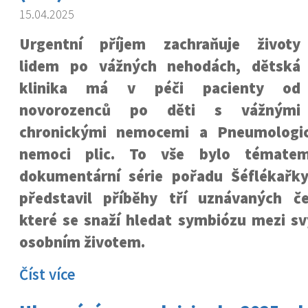
15.04.2025
Urgentní příjem zachraňuje životy
lidem po vážných nehodách, dětská
klinika má v péči pacienty od
novorozenců po děti s vážnými
chronickými nemocemi a Pneumologick
nemoci plic. To vše bylo tématem
dokumentární série pořadu Šéflékařk
představil
příběhy tří uznávaných če
které se snaží hledat symbiózu mezi s
osobním životem.
Číst více