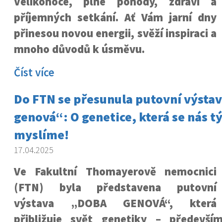
Velikonoce, plné pohody, zdraví a
příjemných setkání. Ať Vám jarní dny
přinesou novou energii, svěží inspiraci a
mnoho důvodů k úsměvu.
Číst více
Do FTN se přesunula putovní výsta
genová“: O genetice, která se nás tý
myslíme!
17.04.2025
Ve Fakultní Thomayerově nemocnici
(FTN) byla představena putovní
výstava „DOBA GENOVÁ“, která
přibližuje svět genetiky – předevší