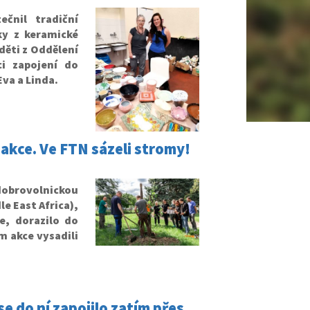
čnil tradiční
ky z keramické
děti z Oddělení
ci zapojení do
va a Linda.
 akce. Ve FTN sázeli stromy!
obrovolnickou
e East Africa),
e, dorazilo do
m akce vysadili
e do ní zapojilo zatím přes