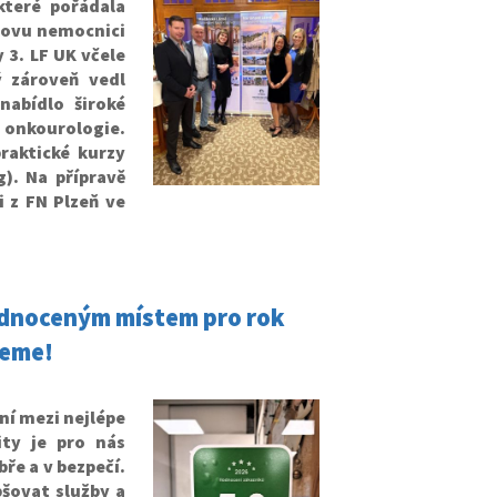
které pořádala
rovu nemocnici
y 3. LF UK včele
 zároveň vedl
abídlo široké
 onkourologie.
raktické kurzy
). Na přípravě
i z FN Plzeň ve
hodnoceným místem pro rok
jeme!
ní mezi nejlépe
ty je pro nás
bře a v bezpečí.
šovat služby a