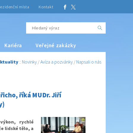
ezidenční místa
Kontakt
Kariéra
Veřejné zakázky
ktuality
::
Novinky
/
Avíza a pozvánky
/
Napsali o nás
icho, říká MUDr. Jiří
y)
výkon, rychlé
 lidské tělo, a