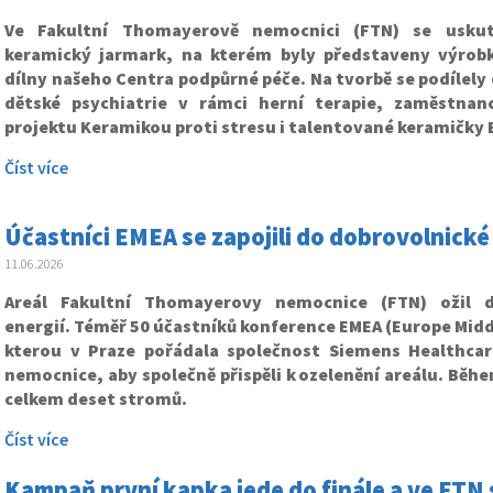
Ve Fakultní Thomayerově nemocnici (FTN) se uskute
keramický jarmark, na kterém byly představeny výrob
dílny našeho Centra podpůrné péče. Na tvorbě se podílely 
dětské psychiatrie v rámci herní terapie, zaměstnan
projektu Keramikou proti stresu i talentované keramičky E
Číst více
Účastníci EMEA se zapojili do dobrovolnické
11.06.2026
Areál Fakultní Thomayerovy nemocnice (FTN) ožil d
energií. Téměř 50 účastníků konference EMEA (Europe Middl
kterou v Praze pořádala společnost Siemens Healthcar
nemocnice, aby společně přispěli k
ozelenění areálu. Běhe
celkem deset stromů.
Číst více
Kampaň první kapka jede do finále a ve FTN s