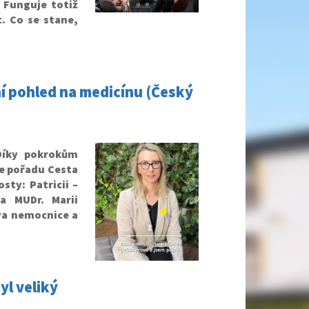
 Funguje totiž
. Co se stane,
ní pohled na medicínu (Český
Díky pokrokům
le pořadu Cesta
sty: Patricii –
 a MUDr. Marii
va nemocnice a
yl veliký