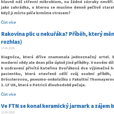
hlavně náš střevní mikrobiom, na žádné zázraky nevěří.
jako zahrádka, o kterou se musíme denně pečlivě starat
když ji místo péče krmíme stresem?
Číst více
Rakovina plic u nekuřáka? Příběh, který mě
rozhlas)
17.06.2026
Diagnóza, která dříve znamenala jednoznačný ortel. 
moderní vědy ale dnes píše úplně jiné příběhy. V novém dí
k uzdravení přivítá Kateřina Dvořáková dva výjimečné ho
pacientku, která otevřeně sdílí svůj osobní příběh,
Drösslerovou, pneumo-onkoložku z Fakultní Thomayero
1. LF UK, která o Patricii dlouhodobě pečuje.
Číst více
Ve FTN se konal keramický jarmark a zájem b
12.06.2026