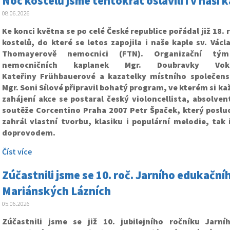
Noc kostelů jsme tentokrát oslavili i v naší k
08.06.2026
Ke konci května se po celé České republice pořádal již 18.
kostelů, do které se letos zapojila i naše kaple sv. Václ
Thomayerově nemocnici (FTN). Organizační tý
nemocničních kaplanek Mgr. Doubravky Vok
Kateřiny Frühbauerové a kazatelky místního společens
Mgr. Soni Sílové připravil bohatý program, ve kterém si ka
zahájení akce se postaral český violoncellista, absolven
soutěže Corcentino Praha 2007 Petr Špaček, který posl
zahrál vlastní tvorbu, klasiku i populární melodie, ta
doprovodem.
Číst více
Zúčastnili jsme se 10. roč. Jarního edukačn
Mariánských Lázních
05.06.2026
Zúčastnili jsme se již 10. jubilejního ročníku Jarn