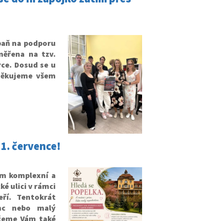
paň na podporu
měřena na tzv.
ce. Dosud se u
 Děkujeme všem
 1. července!
um komplexní a
é ulici v rámci
ří. Tentokrát
nc nebo malý
ážeme Vám také