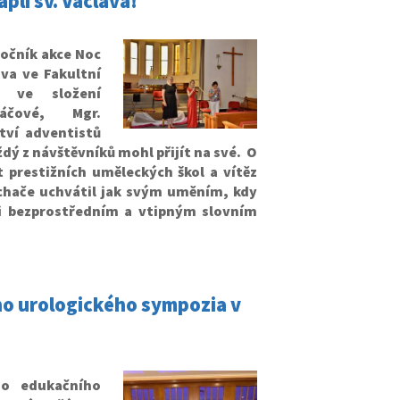
apli sv. Václava!
 ročník akce Noc
ava ve Fakultní
m ve složení
áčové, Mgr.
tví adventistů
ždý z návštěvníků mohl přijít na své.
O
t prestižních uměleckých škol a vítěz
uchače uchvátil jak svým uměním, kdy
k i bezprostředním a vtipným slovním
ího urologického sympozia v
ího edukačního