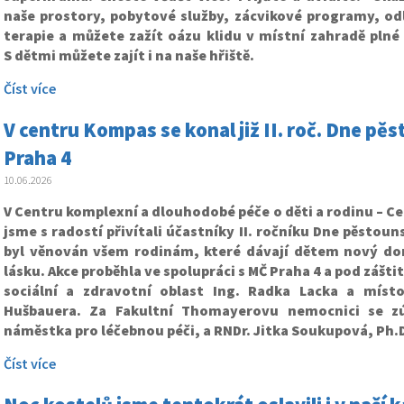
naše prostory, pobytové služby, zácvikové programy, odl
terapie a můžete zažít oázu klidu v místní zahradě plné 
S dětmi můžete zajít i na naše hřiště.
Číst více
V centru Kompas se konal již II. roč. Dne pě
Praha 4
10.06.2026
V Centru komplexní a dlouhodobé péče o děti a rodinu – 
jsme s radostí přivítali účastníky II. ročníku Dne pěstoun
byl věnován všem rodinám, které dávají dětem nový do
lásku. Akce proběhla ve spolupráci s MČ Praha 4 a pod zášt
sociální a zdravotní oblast Ing. Radka Lacka a míst
Hušbauera. Za Fakultní Thomayerovu nemocnici se zú
náměstka pro léčebnou péči, a RNDr. Jitka Soukupová, Ph
Číst více