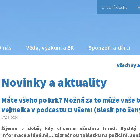
Úřední deska
R
O nás
Věda, výzkum a EK
Sponzoři a dárci
Všechny a
Novinky a aktuality
Máte všeho po krk? Možná za to může vaše bř
Vejmelka v podcastu O všem! (Blesk pro žen
17.06.2026
Žijeme v době, kdy chceme všechno hned. Rychlý 
informace a ideálně… zázračnou tabletku na počkání. Jenže