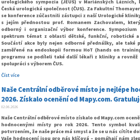
urologického sympozia (JEUS) v Mariánských Lázních, 
Česká urologická společnost (ČUS). Za Fakultní Thomaye
se konference zúčastnili zástupci z naší Urologické klinik
s jejím přednostou prof. Romanem Zachovalem, který
odborný i organizační výbor konference. Sympozium n
spektrum témat z oblasti dětské, funkční, robotické a
Součástí akce byly nejen odborné přednášky, ale také p
zaměřené na endoskopii formou HoT (hands on training
programu se podíleli také další lékaři z kliniky a rovněž 
spolupráci s výborem ČUS.
Číst více
Naše Centrální odběrové místo je nejlépe 
2026. Získalo ocenění od Mapy.com. Gratulu
02.06.2026
Naše Centrální odběrové místo získalo od Mapy.com oceně
hodnocenými místy pro rok 2026. Tento symbol kvali
potvrzením, že naše práce má smysl a že se u nás cítíte do
Vaše hodnocení jsou pro nás klíčová – pomáhají nám zlep