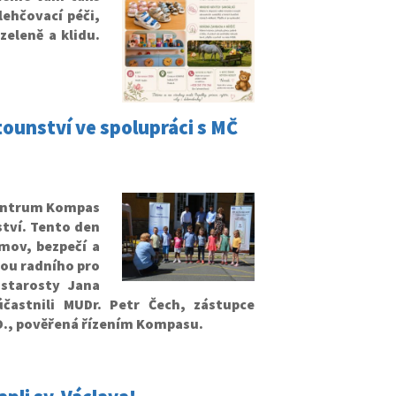
ehčovací péči,
zeleně a klidu.
stounství ve spolupráci s MČ
Centrum Kompas
ství. Tento den
mov, bezpečí a
itou radního pro
ostarosty Jana
častnili MUDr. Petr Čech, zástupce
.D., pověřená řízením Kompasu.