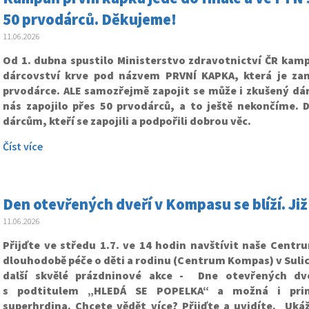
50 prvodárců. Děkujeme!
11.06.2026
Od 1. dubna spustilo Ministerstvo zdravotnictví ČR kam
dárcovství krve pod názvem PRVNÍ KAPKA, která je za
prvodárce. ALE samozřejmě zapojit se může i zkušený dár
nás zapojilo přes 50 prvodárců, a to ještě nekončíme.
dárcům, kteří se zapojili a podpořili dobrou věc.
Číst více
Den otevřených dveří v Kompasu se blíží. Již
11.06.2026
Přijďte ve středu 1.7. ve 14 hodin navštívit naše Centr
dlouhodobě péče o děti a rodinu (Centrum Kompas) v Sulick
další skvělé prázdninové akce - Dne otevřených dve
s podtitulem „HLEDÁ SE POPELKA“ a možná i pri
superhrdina. Chcete vědět více? Přijďte a uvidíte. Uk