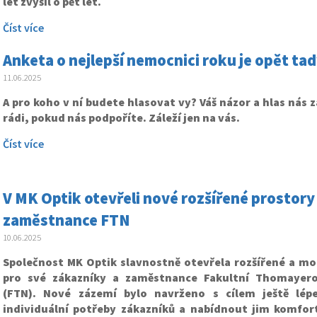
let zvýšil o pět let.
Číst více
Anketa o nejlepší nemocnici roku je opět ta
11.06.2025
A pro koho v ní budete hlasovat vy? Váš názor a hlas nás
rádi, pokud nás podpoříte. Záleží jen na vás.
Číst více
V MK Optik otevřeli nové rozšířené prostory
zaměstnance FTN
10.06.2025
Společnost MK Optik slavnostně otevřela rozšířené a mo
pro své zákazníky a zaměstnance Fakultní Thomayer
(FTN). Nové zázemí bylo navrženo s cílem ještě lép
individuální potřeby zákazníků a nabídnout jim komfort