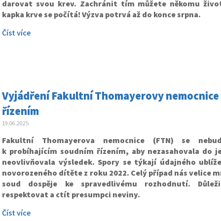
darovat svou krev. Zachránit tím můžete někomu živo
kapka krve se počítá! Výzva potrvá až do konce srpna.
Číst více
Vyjádření Fakultní Thomayerovy nemocnice
řízením
19.06.2025
Fakultní Thomayerova nemocnice (FTN) se nebud
k probíhajícím soudním řízením, aby nezasahovala do je
neovlivňovala výsledek. Spory se týkají údajného ublíže
novorozeného dítěte z roku 2022. Celý případ nás velice mr
soud dospěje ke spravedlivému rozhodnutí. Důle
respektovat a ctít presumpci neviny.
Číst více