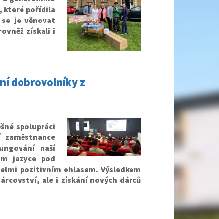
 které pořídila
 se je věnovat
ovněž získali i
ní dobrovolníky z
šné spolupráci
jí zaměstnance
ungování naší
ém jazyce pod
 velmi pozitivním ohlasem. Výsledkem
rcovství, ale i získání nových dárců