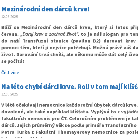
Mezinárodní den dárců krve!
12.06.2025
Blíží se Mezinárodní den dárců krve, který si letos p
června.
„Daruj krev a zachraň život“,
to je náš slogan pro ten
do naší Transfuzní stanice (pavilon B2) darovat kre
pomoci těm, kteří ji nejvíce potřebují. Možná právě váš da
život.
Darování trvá chvíli, ale někomu může dát celý živo
se počítá!
Číst více
Na léto chybí dárci krve. Roli v tom mají klíš
12.06.2025
V létě očekávají nemocnice každoroční úbytek dárců krve
dovolené, ale také například klíšťata. Vyplývá to z vyjádř
fakultních nemocnic pro ČT. Celoročním problémem je tak
dárců. Jejich průměrný věk se podle primáře Transfuzního
Petra Turka z Fakultní Thomayerovy nemocnice za posl