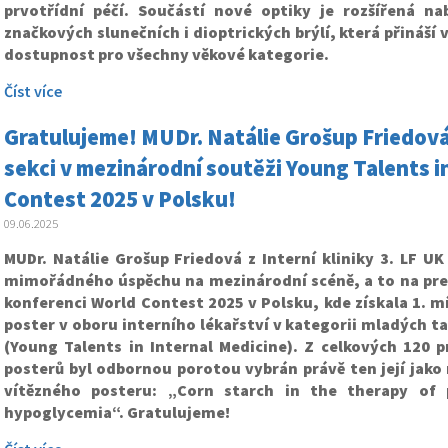
prvotřídní péčí. Součástí nové optiky je rozšířená na
značkových slunečních i dioptrických brýlí, která přináší 
dostupnost pro všechny věkové kategorie.
Číst více
Gratulujeme! MUDr. Natálie Grošup Friedová 
sekci v mezinárodní soutěži Young Talents i
Contest 2025 v Polsku!
09.06.2025
MUDr. Natálie Grošup Friedová z Interní kliniky 3. LF U
mimořádného úspěchu na mezinárodní scéně, a to na pre
konferenci World Contest 2025 v Polsku, kde získala 1. mí
poster v oboru interního lékařství v kategorii mladých ta
(Young Talents in Internal Medicine). Z celkových 120 
posterů byl odbornou porotou vybrán právě ten její jako 
vítězného posteru: „Corn starch in the therapy of p
hypoglycemia“. Gratulujeme!