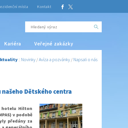
ezidenční místa
Kontakt
Kariéra
Veřejné zakázky
ktuality
::
Novinky
/
Avíza a pozvánky
/
Napsali o nás
u našeho Dětského centra
 hotelu Hilton
MPAS) v podobě
yly předány za
é a generálního