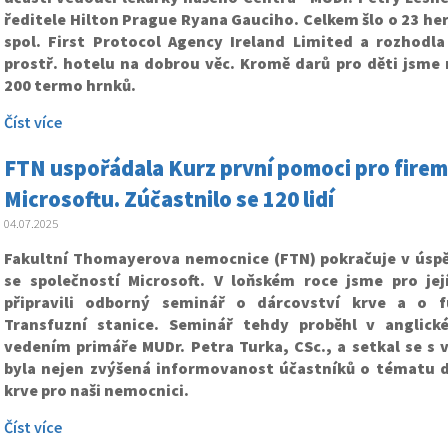
ředitele Hilton Prague Ryana Gauciho. Celkem šlo o 23 her,
spol. First Protocol Agency Ireland Limited a rozhodla
prostř. hotelu na dobrou věc. Kromě darů pro děti jsme r
200 termo hrnků.
Číst více
FTN uspořádala Kurz první pomoci pro firem
Microsoftu. Zúčastnilo se 120 lidí
04.07.2025
Fakultní Thomayerova nemocnice (FTN) pokračuje v úspě
se společností Microsoft. V loňském roce jsme pro je
připravili odborný seminář o dárcovství krve a o f
Transfuzní stanice. Seminář tehdy proběhl v anglick
vedením primáře MUDr. Petra Turka, CSc., a setkal se s
byla nejen zvýšená informovanost účastníků o tématu dá
krve pro naši nemocnici.
Číst více