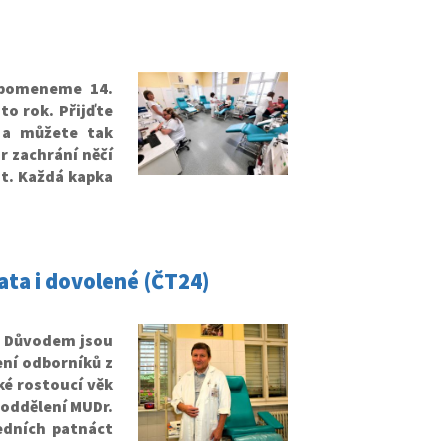
řipomeneme 14.
to rok. Přijďte
v a můžete tak
r zachrání něčí
t.
Každá kapka
ťata i dovolené (ČT24)
. Důvodem jsou
ení odborníků z
é rostoucí věk
 oddělení MUDr.
edních patnáct