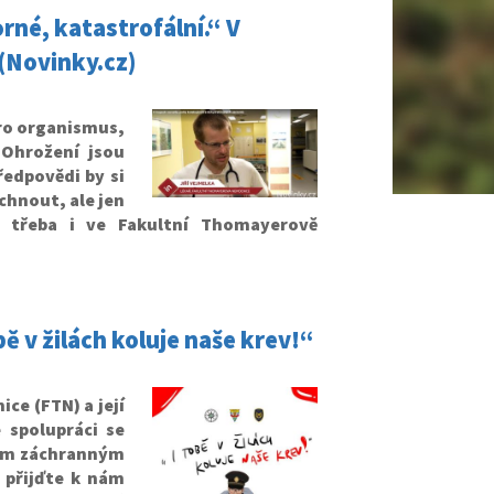
rné, katastrofální.“ V
 (Novinky.cz)
pro organismus,
 Ohrožení jsou
ředpovědi by si
chnout, ale jen
i třeba i ve Fakultní Thomayerově
bě v žilách koluje naše krev!“
ce (FTN) a její
e spolupráci se
kým záchranným
 přijďte k nám