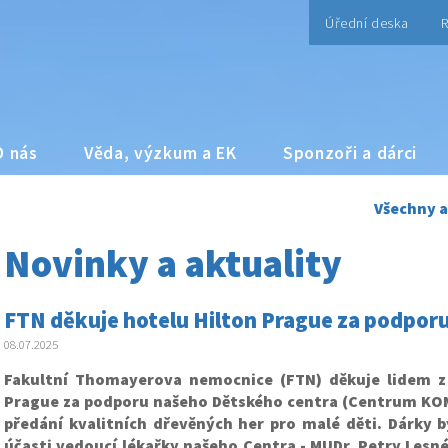
Úřední deska
R
O nás
Věda, výzkum a EK
Sponzoři a dárci
Všechny a
Novinky a aktuality
FTN děkuje hotelu Hilton Prague za podpor
08.07.2025
Fakultní Thomayerova nemocnice (FTN) děkuje lidem z
Prague za podporu našeho Dětského centra (Centrum KO
předání kvalitních dřevěných her pro malé děti. Dárky b
účasti vedoucí lékařky našeho Centra - MUDr. Petry Lesn