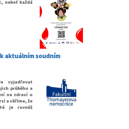
t, neboť každá
 k aktuálním soudním
e vyjadřovat
jich průběhu a
ní na zdraví u
zí a věříme, že
žité je
rovněž