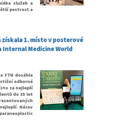
bídka služeb a
větší pestrost a
získala 1. místo v posterové
n Internal Medicine World
K a FTN dosáhla
stižní odborné
sto za nejlepší
lentů do 35 let
prezentovaných
nejlepší. Název
araneoplastic