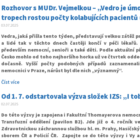
Rozhovor s MUDr. Vejmelkou – „Vedro je úmo
tropech rostou počty kolabujících pacientů
03.07.2025
Vedra, jaká přišla tento týden, představují velkou zátěž 
a lidé tak v těchto dnech častěji končí v péči lékařů.
především nemocní, senioři a také děti. Podle aktuální p
Česko mohlo od toho nejhoršího horka už ve čtvrtek odde
dočasně.
Vyšší počty podobných případů zaznamenal
nemocnici v Praze, nárůst byl dle nich „významný“.
Číst více
Od 1. 7. odstartovala výzva složek IZS: „I to
02.07.2025
Do této výzvy je zapojena i Fakultní Thomayerova nemocni
Transfuzní oddělení (pavilon B2). Jde již o 4. ročník v
Zdravotnickou záchrannou službou hl. m. Prahy, Hasičs
sborem ČR a Policií ČR. Zapojte se do této výzvy i Vy a