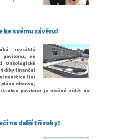
e ke svému závěru!
íhá rozsáhlá
 pavilonu, ve
i Onkologické
24 díky finanční
 investice činí
o plánu obnovy,
nstrukce pavilonu je možné vidět na
čí na další tři roky!