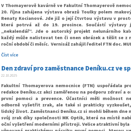
V Thomayerově kavárně ve Fakultní Thomayerově nemocn
20. října zahájena výstava obrazů Toulky polem mako
Renaty Kocianové. Jde již o její čtvrtou výstavu v pros
která potrvá až do 19. prosince. Součástí výstavy j
„nekalendář“. Jde o autorský projekt nelunárního kal
každý může nalistovat ten či onen obrázek a těšit se z 
roční období či měsíc. Vernisáž zahájil ředitel FTN doc. MU
Číst více
Den zdraví pro zaměstnance Deníku.cz ve sp
22.10.2025
Fakultní Thomayerova nemocnice (FTN) uspořádala pr
redakce Deníku.cz akci zaměřenou na podporu zdraví a os
první pomoci a prevence. Účastníci měli možnost ne
odborně vyšetřit zrak, ale také si prakticky vyzkoušet,
lidský život. Zaměstnanci Deníku.cz si mohli během dne 
svůj zrak díky společnosti MK Optik, která na místě nab
oční vyšetření moderními přístroji. Velice atraktivní byl
věnovaná praktickému nácviku první pomoci, kterou ved