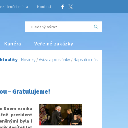
ezidenční místa
Kontakt
Kariéra
Veřejné zakázky
ktuality
::
Novinky
/
Avíza a pozvánky
/
Napsali o nás
vou – Gratulujeme!
 se Dnem vzniku
čně prezident
eněnými byla i
olik desítek let