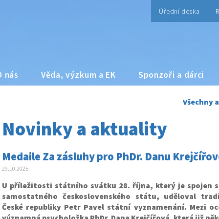
Úřední deska
R
O nás
Věda, výzkum a EK
Sponzoři a dárci
Všechny a
Novinky a aktuality
Medaile Za zásluhy pro PhDr. Danu Krejčířo
29.10.2025
U příležitosti státního svátku 28. října, který je spojen
samostatného československého státu, uděloval tradi
České republiky Petr Pavel státní vyznamenání.
Mezi oc
významná psycholožka PhDr. Dana Krejčířová
,
která již něk