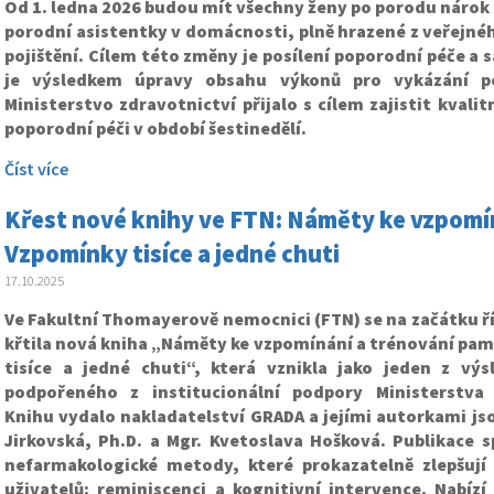
Od 1. ledna 2026 budou mít všechny ženy po porodu nárok 
porodní asistentky v domácnosti, plně hrazené z veřejné
pojištění. Cílem této změny je posílení poporodní péče 
je výsledkem úpravy obsahu výkonů pro vykázání p
Ministerstvo zdravotnictví přijalo s cílem zajistit kvali
poporodní péči v období šestinedělí.
Číst více
Křest nové knihy ve FTN: Náměty ke vzpomín
Vzpomínky tisíce a jedné chuti
17.10.2025
Ve Fakultní Thomayerově nemocnici (FTN) se na začátku ř
křtila nová kniha „Náměty ke vzpomínání a trénování pam
tisíce a jedné chuti“, která vznikla jako jeden z výs
podpořeného z institucionální podpory Ministerstva 
Knihu vydalo nakladatelství GRADA a jejími autorkami js
Jirkovská, Ph.D. a Mgr. Kvetoslava Hošková. Publikace s
nefarmakologické metody, které prokazatelně zlepšují 
uživatelů: reminiscenci a kognitivní intervence. Nabízí