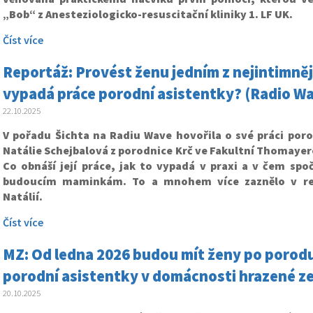
„Bob“ z Anesteziologicko-resuscitační kliniky 1. LF UK.
Číst více
Reportáž: Provést ženu jedním z nejintimněj
vypadá práce porodní asistentky? (Radio W
22.10.2025
V pořadu Šichta na Radiu Wave hovořila o své práci poro
Natálie Schejbalová z porodnice Krč ve Fakultní Thomaye
Co obnáší její práce, jak to vypadá v praxi a v čem spo
budoucím maminkám. To a mnohem více zaznělo v rep
Natálií.
Číst více
MZ: Od ledna 2026 budou mít ženy po porodu
porodní asistentky v domácnosti hrazené ze
20.10.2025