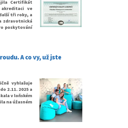
la Certifikát
akreditaci ve
alší tři roky, a
ta zdravotnická
pro poskytování
oudu. A co vy, už jste
ičně vyhlašuje
do 2.11. 2025 a
ískala v loňském
čila na úžasném