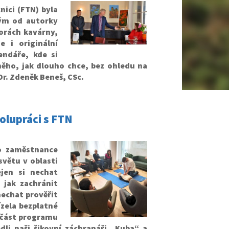
ici (FTN) byla
vým od autorky
torách kavárny,
e i originální
endáře, kde si
něho, jak dlouho chce, bez ohledu na
Dr. Zdeněk Beneš, CSc.
olupráci s FTN
o zaměstnance
větu v oblasti
jen si nechat
 jak zachránit
nechat prověřit
ízela bezplatné
a část programu
li naši šikovní záchranáři „Kuba“ a