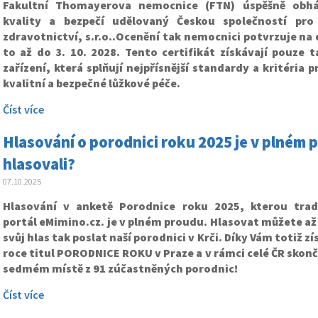
Fakultní Thomayerova nemocnice (FTN) úspěšně obháji
kvality a bezpečí udělovaný Českou společností pro 
zdravotnictví, s.r.o..Ocenění tak nemocnici potvrzuje na d
to až do 3. 10. 2028. Tento certifikát získávají pouze 
zařízení, která splňují nejpřísnější standardy a kritéria 
kvalitní a bezpečné lůžkové péče.
Číst více
Hlasování o porodnici roku 2025 je v plném pr
hlasovali?
07.10.2025
Hlasování v anketě Porodnice roku 2025, kterou trad
portál eMimino.cz. je v plném proudu. Hlasovat můžete až 
svůj hlas tak poslat naší porodnici v Krči. Díky Vám totiž z
roce titul PORODNICE ROKU v Praze a v rámci celé ČR skon
sedmém místě z 91 zúčastněných porodnic!
Číst více