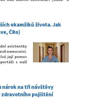
ších okamžiků života. Jak
ave, ČRo)
dní asistentky
rově nemocnici.
čívá její pomoc
ortáži s naší
 nárok na tři návštěvy
 zdravotního pojištění