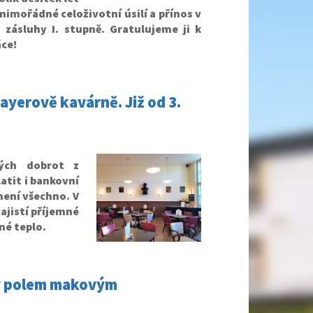
imořádné celoživotní úsilí a přínos v
 zásluhy I. stupně.
Gratulujeme ji k
ce!
ayerově kavárně. Již od 3.
ých dobrot z
atit i bankovní
není všechno. V
zajistí příjemné
né teplo.
ky polem makovým