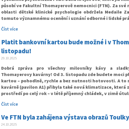
působí ve
Fakultní Thomayerově nemocnici (FTN). Za své m
oblasti dětské klinické psychologie obdržela Medaile Za
tomuto významnému ocenění i uznání odborné i lidské prá
Číst více
Platit bankovní kartou bude možné i v Thom
listopadu!
29.10.2025
Dobrá zpráva pro všechny milovníky kávy a sladk
Thomayerovy kavárny! Od 3. listopadu zde budete moci pl
kartou – pohodlně, rychle a bez nutnosti hotovosti.
A to 
kavárně (pavilon A1) přibyla také nová klimatizace, která 
prostředí po celý rok – v létě příjemný chládek, v zimě útul
Číst více
Ve FTN byla zahájena výstava obrazů Toul
24.10.2025