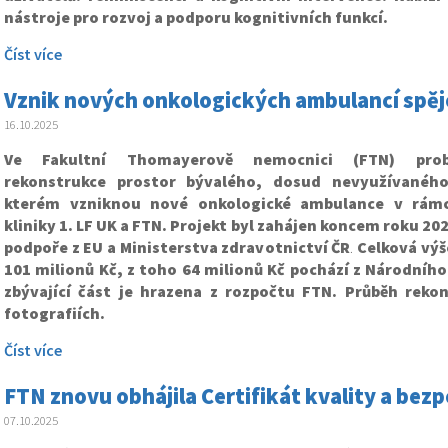
nástroje pro rozvoj a podporu kognitivních funkcí.
Číst více
Vznik nových onkologických ambulancí spěj
16.10.2025
Ve Fakultní Thomayerově nemocnici (FTN) prob
rekonstrukce prostor bývalého, dosud nevyužívaného
kterém vzniknou nové onkologické ambulance v rámc
kliniky 1. LF UK a FTN. Projekt byl zahájen koncem roku 20
podpoře z EU a Ministerstva zdravotnictví ČR
.
Celková výše
101 milionů Kč, z toho 64 milionů Kč pochází z Národníh
zbývající část je hrazena z rozpočtu FTN. Průběh reko
fotografiích.
Číst více
FTN znovu obhájila Certifikát kvality a bezpe
07.10.2025