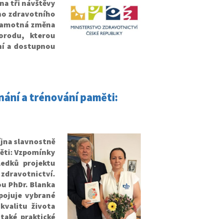
na tři návštěvy
ho zdravotního
a samotná změna
orodu, kterou
tní a dostupnou
ání a trénování paměti:
íjna slavnostně
ěti: Vzpomínky
ledků projektu
zdravotnictví.
ou PhDr. Blanka
pojuje vybrané
kvalitu života
 také praktické