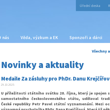
Úřední deska
R
O nás
Věda, výzkum a EK
Sponzoři a dárci
Všechny a
Novinky a aktuality
Medaile Za zásluhy pro PhDr. Danu Krejčířo
29.10.2025
U příležitosti státního svátku 28. října, který je spojen
samostatného československého státu, uděloval tradi
České republiky Petr Pavel státní vyznamenání.
Mezi oc
významná psycholožka PhDr. Dana Krejčířová
,
která již něk