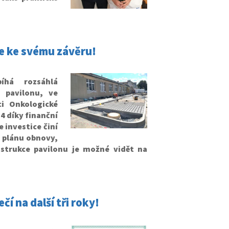
e ke svému závěru!
íhá rozsáhlá
 pavilonu, ve
i Onkologické
24 díky finanční
 investice činí
o plánu obnovy,
nstrukce pavilonu je možné vidět na
čí na další tři roky!