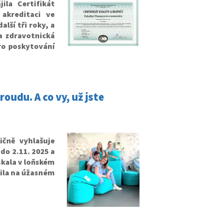
la Certifikát
akreditaci ve
alší tři roky, a
ta zdravotnická
pro poskytování
oudu. A co vy, už jste
ičně vyhlašuje
do 2.11. 2025 a
ískala v loňském
čila na úžasném