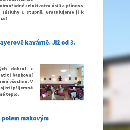
imořádné celoživotní úsilí a přínos v
 zásluhy I. stupně.
Gratulujeme ji k
ce!
ayerově kavárně. Již od 3.
ých dobrot z
atit i bankovní
není všechno. V
zajistí příjemné
né teplo.
ky polem makovým