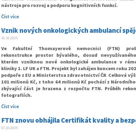
nástroje pro rozvoj a podporu kognitivních funkcí.
Číst více
Vznik nových onkologických ambulancí spěj
16.10.2025
Ve Fakultní Thomayerově nemocnici (FTN) prob
rekonstrukce prostor bývalého, dosud nevyužívaného
kterém vzniknou nové onkologické ambulance v rámc
kliniky 1. LF UK a FTN. Projekt byl zahájen koncem roku 20
podpoře z EU a Ministerstva zdravotnictví ČR
.
Celková výše
101 milionů Kč, z toho 64 milionů Kč pochází z Národníh
zbývající část je hrazena z rozpočtu FTN. Průběh reko
fotografiích.
Číst více
FTN znovu obhájila Certifikát kvality a bezpe
07.10.2025