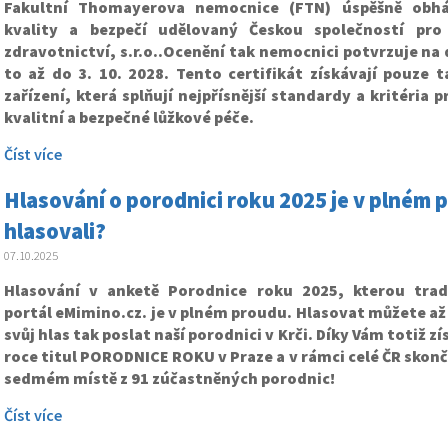
Fakultní Thomayerova nemocnice (FTN) úspěšně obháji
kvality a bezpečí udělovaný Českou společností pro 
zdravotnictví, s.r.o..Ocenění tak nemocnici potvrzuje na d
to až do 3. 10. 2028. Tento certifikát získávají pouze 
zařízení, která splňují nejpřísnější standardy a kritéria 
kvalitní a bezpečné lůžkové péče.
Číst více
Hlasování o porodnici roku 2025 je v plném pr
hlasovali?
07.10.2025
Hlasování v anketě Porodnice roku 2025, kterou trad
portál eMimino.cz. je v plném proudu. Hlasovat můžete až 
svůj hlas tak poslat naší porodnici v Krči. Díky Vám totiž z
roce titul PORODNICE ROKU v Praze a v rámci celé ČR skon
sedmém místě z 91 zúčastněných porodnic!
Číst více