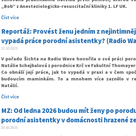
„Bob“ z Anesteziologicko-resuscitační kliniky 1. LF UK.
Číst více
Reportáž: Provést ženu jedním z nejintimněj
vypadá práce porodní asistentky? (Radio W
22.10.2025
V pořadu Šichta na Radiu Wave hovořila o své práci poro
Natálie Schejbalová z porodnice Krč ve Fakultní Thomaye
Co obnáší její práce, jak to vypadá v praxi a v čem spo
budoucím maminkám. To a mnohem více zaznělo v rep
Natálií.
Číst více
MZ: Od ledna 2026 budou mít ženy po porodu
porodní asistentky v domácnosti hrazené ze
20.10.2025