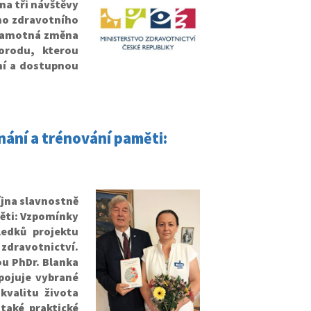
na tři návštěvy
ho zdravotního
a samotná změna
orodu, kterou
tní a dostupnou
ání a trénování paměti:
íjna slavnostně
ěti: Vzpomínky
ledků projektu
zdravotnictví.
ou PhDr. Blanka
pojuje vybrané
kvalitu života
 také praktické