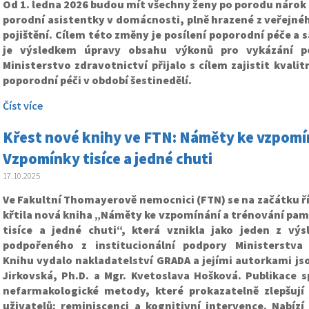
Od 1. ledna 2026 budou mít všechny ženy po porodu nárok 
porodní asistentky v domácnosti, plně hrazené z veřejné
pojištění. Cílem této změny je posílení poporodní péče 
je výsledkem úpravy obsahu výkonů pro vykázání p
Ministerstvo zdravotnictví přijalo s cílem zajistit kvali
poporodní péči v období šestinedělí.
Číst více
Křest nové knihy ve FTN: Náměty ke vzpomín
Vzpomínky tisíce a jedné chuti
17.10.2025
Ve Fakultní Thomayerově nemocnici (FTN) se na začátku ř
křtila nová kniha „Náměty ke vzpomínání a trénování pam
tisíce a jedné chuti“, která vznikla jako jeden z výs
podpořeného z institucionální podpory Ministerstva 
Knihu vydalo nakladatelství GRADA a jejími autorkami js
Jirkovská, Ph.D. a Mgr. Kvetoslava Hošková. Publikace s
nefarmakologické metody, které prokazatelně zlepšují 
uživatelů: reminiscenci a kognitivní intervence. Nabízí