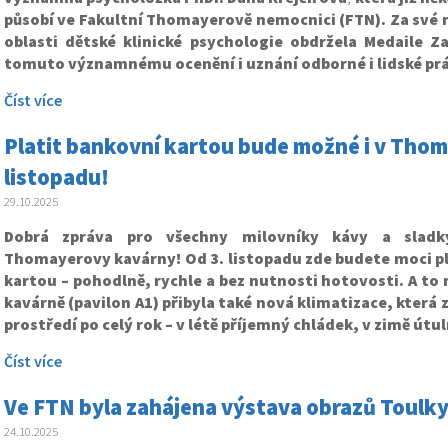
působí ve
Fakultní Thomayerově nemocnici (FTN). Za své m
oblasti dětské klinické psychologie obdržela Medaile Za
tomuto významnému ocenění i uznání odborné i lidské prá
Číst více
Platit bankovní kartou bude možné i v Thom
listopadu!
29.10.2025
Dobrá zpráva pro všechny milovníky kávy a sladk
Thomayerovy kavárny! Od 3. listopadu zde budete moci pl
kartou – pohodlně, rychle a bez nutnosti hotovosti.
A to 
kavárně (pavilon A1) přibyla také nová klimatizace, která 
prostředí po celý rok – v létě příjemný chládek, v zimě útul
Číst více
Ve FTN byla zahájena výstava obrazů Toul
24.10.2025