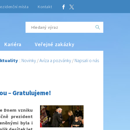
ezidenční místa
Kontakt
Kariéra
Veřejné zakázky
ktuality
::
Novinky
/
Avíza a pozvánky
/
Napsali o nás
vou – Gratulujeme!
 se Dnem vzniku
čně prezident
eněnými byla i
olik desítek let