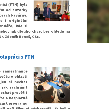
ici (FTN) byla
vým od autorky
torách kavárny,
e i originální
endáře, kde si
něho, jak dlouho chce, bez ohledu na
Dr. Zdeněk Beneš, CSc.
olupráci s FTN
o zaměstnance
větu v oblasti
jen si nechat
 jak zachránit
nechat prověřit
ízela bezplatné
a část programu
li naši šikovní záchranáři „Kuba“ a