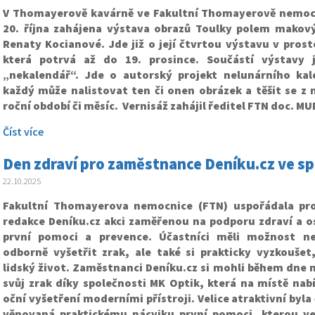
V Thomayerově kavárně ve Fakultní Thomayerově nemocn
20. října zahájena výstava obrazů Toulky polem mako
Renaty Kocianové. Jde již o její čtvrtou výstavu v pros
která potrvá až do 19. prosince. Součástí výstavy j
„nekalendář“. Jde o autorský projekt nelunárního kal
každý může nalistovat ten či onen obrázek a těšit se z 
roční období či měsíc. Vernisáž zahájil ředitel FTN doc. MU
Číst více
Den zdraví pro zaměstnance Deníku.cz ve sp
22.10.2025
Fakultní Thomayerova nemocnice (FTN) uspořádala pr
redakce Deníku.cz akci zaměřenou na podporu zdraví a os
první pomoci a prevence. Účastníci měli možnost ne
odborně vyšetřit zrak, ale také si prakticky vyzkoušet,
lidský život. Zaměstnanci Deníku.cz si mohli během dne 
svůj zrak díky společnosti MK Optik, která na místě nab
oční vyšetření moderními přístroji. Velice atraktivní byl
věnovaná praktickému nácviku první pomoci, kterou ved