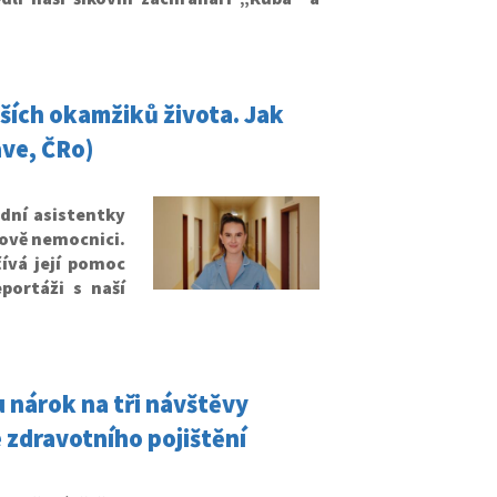
ších okamžiků života. Jak
ave, ČRo)
dní asistentky
rově nemocnici.
čívá její pomoc
ortáži s naší
 nárok na tři návštěvy
 zdravotního pojištění