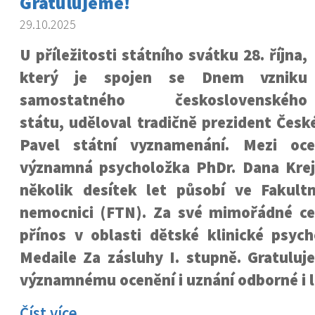
Gratulujeme!
29.10.2025
U příležitosti státního svátku 28. října,
který je spojen se Dnem vzniku
samostatného československého
státu, uděloval tradičně prezident Česk
Pavel státní vyznamenání.
Mezi oce
významná psycholožka PhDr. Dana Krej
několik desítek let působí ve
Fakult
nemocnici (FTN). Za své mimořádné celo
přínos v oblasti dětské klinické psych
Medaile Za zásluhy I. stupně.
Gratuluj
významnému ocenění i uznání odborné i l
Číst více