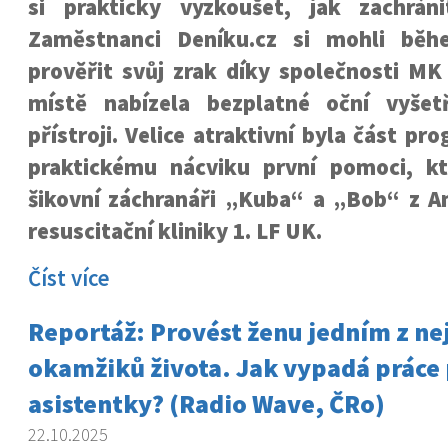
si prakticky vyzkoušet, jak zachráni
Zaměstnanci Deníku.cz si mohli bě
prověřit svůj zrak díky společnosti MK
místě nabízela bezplatné oční vyšet
přístroji. Velice atraktivní byla část p
praktickému nácviku první pomoci, kt
šikovní záchranáři „Kuba“ a „Bob“ z An
resuscitační kliniky 1. LF UK.
Číst více
Reportáž: Provést ženu jedním z ne
okamžiků života. Jak vypadá práce
asistentky? (Radio Wave, ČRo)
22.10.2025