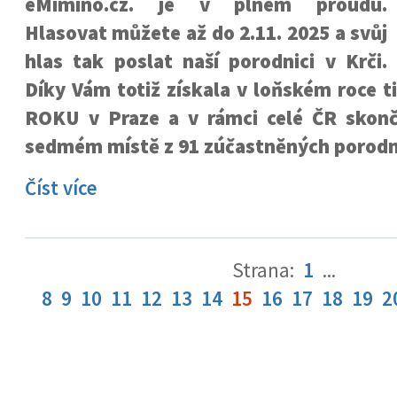
eMimino.cz. je v plném proudu.
Hlasovat můžete až do 2.11. 2025 a svůj
hlas tak poslat naší porodnici v Krči.
Díky Vám totiž získala v loňském roce 
ROKU v Praze a v rámci celé ČR skon
sedmém místě z 91 zúčastněných porodn
Číst více
Strana:
1
...
8
9
10
11
12
13
14
15
16
17
18
19
2