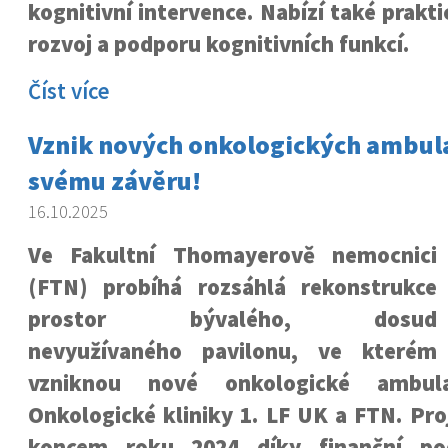
kognitivní intervence. Nabízí také prakt
rozvoj a podporu kognitivních funkcí.
Číst více
Vznik nových onkologických ambula
svému závěru!
16.10.2025
Ve Fakultní Thomayerově nemocnici
(FTN) probíhá rozsáhlá rekonstrukce
prostor bývalého, dosud
nevyužívaného pavilonu, ve kterém
vzniknou nové onkologické ambu
Onkologické kliniky 1. LF UK a FTN. Pro
koncem roku 2024 díky finanční p