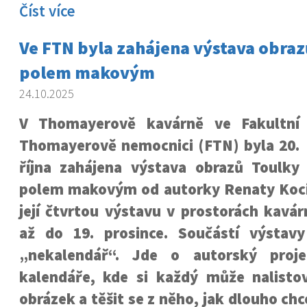
Číst více
Ve FTN byla zahájena výstava obraz
polem makovým
24.10.2025
V Thomayerově kavárně ve Fakultní
Thomayerově nemocnici (FTN) byla 20.
října zahájena výstava obrazů Toulky
polem makovým od autorky Renaty Kocia
její čtvrtou výstavu v prostorách kavár
až do 19. prosince. Součástí výstavy 
„nekalendář“. Jde o autorský proje
kalendáře, kde si každý může nalisto
obrázek a těšit se z něho, jak dlouho ch