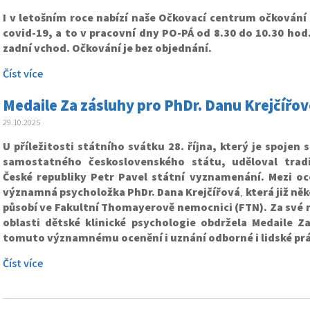
I v letošním roce nabízí naše Očkovací centrum očkování 
covid-19, a to v pracovní dny PO-PÁ od 8.30 do 10.30 hod.
zadní vchod. Očkování je bez objednání.
Číst více
Medaile Za zásluhy pro PhDr. Danu Krejčířo
29.10.2025
U příležitosti státního svátku 28. října, který je spojen
samostatného československého státu, uděloval tradi
České republiky Petr Pavel státní vyznamenání.
Mezi oc
významná psycholožka PhDr. Dana Krejčířová
,
která již něk
působí ve
Fakultní Thomayerově nemocnici (FTN). Za své m
oblasti dětské klinické psychologie obdržela Medaile Za
tomuto významnému ocenění i uznání odborné i lidské prá
Číst více