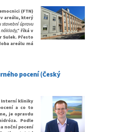
emocnici (FTN)
v areálu, který
 stavební úpravu
 náklady,“
říká v
 Sulek. Přesto
doba areálu má
.
rného pocení (Český
Interní kliniky
ocení a co to
me, je opravdu
idróza. Podle
na noční pocení