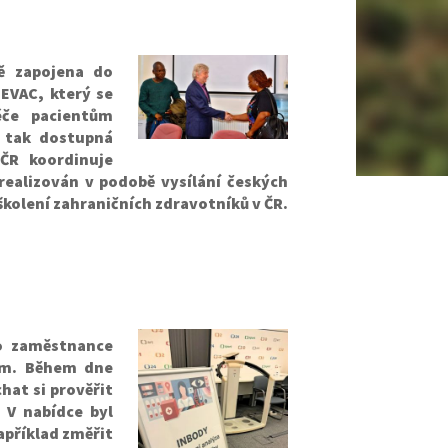
ě zapojena do
VAC, který se
éče pacientům
a tak dostupná
ČR koordinuje
realizován v podobě vysílání českých
školení zahraničních zdravotníků v ČR.
o zaměstnance
jem. Během dne
hat si prověřit
 V nabídce byl
apříklad změřit