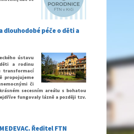
a dlouhodobé péče o děti a
neckého ústavu
ěti a rodinu
 transformací
ě propojujeme
 nemocnými či
 krásném secesním areálu s bohatou
ejdříve fungovaly lázně a později tzv.
u MEDEVAC. Ředitel FTN