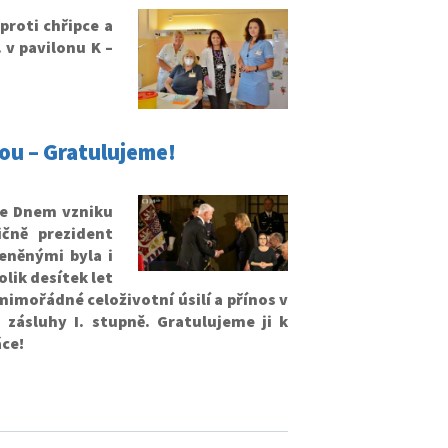
proti chřipce a
 v pavilonu K –
vou – Gratulujeme!
 se Dnem vzniku
čně prezident
eněnými byla i
olik desítek let
imořádné celoživotní úsilí a přínos v
 zásluhy I. stupně.
Gratulujeme ji k
ce!