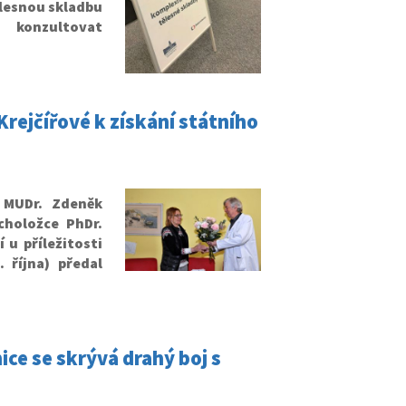
tělesnou skladbu
 konzultovat
rejčířové k získání státního
 MUDr. Zdeněk
choložce PhDr.
 u příležitosti
 října) předal
e se skrývá drahý boj s