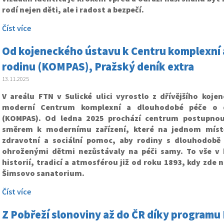
rodí nejen děti, ale i radost a bezpečí.
Číst více
Od kojeneckého ústavu k Centru komplexní 
rodinu (KOMPAS), Pražský deník extra
13.11.2025
V areálu FTN v Sulické ulici vyrostlo z dřívějšího koje
moderní Centrum komplexní a dlouhodobé péče o d
(KOMPAS). Od ledna 2025 prochází centrum postupnou
směrem k modernímu zařízení, které na jednom míst
zdravotní a sociální pomoc, aby rodiny s dlouhodobě
ohroženými dětmi nezůstávaly na péči samy. To vše v
historií, tradicí a atmosférou již od roku 1893, kdy zde n
Šimsovo sanatorium.
Číst více
Z Pobřeží slonoviny až do ČR díky program