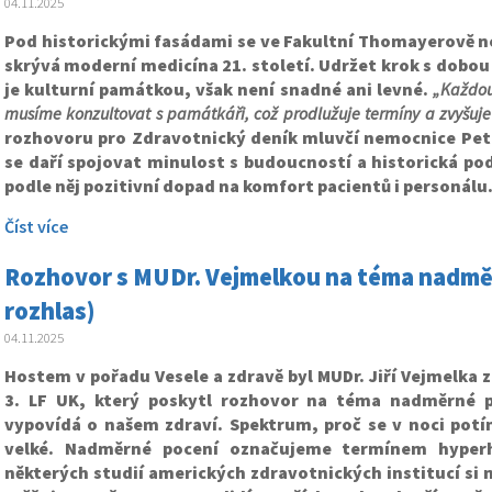
04.11.2025
Pod historickými fasádami se ve Fakultní Thomayerově n
skrývá moderní medicína 21. století. Udržet krok s dobou 
je kulturní památkou, však není snadné ani levné.
„Každou
musíme konzultovat s památkáři, což prodlužuje termíny a zvyšuje
rozhovoru pro Zdravotnický deník mluvčí nemocnice Petr
se daří spojovat minulost s budoucností a historická po
podle něj pozitivní dopad na komfort pacientů i personálu
Číst více
Rozhovor s MUDr. Vejmelkou na téma nadmě
rozhlas)
04.11.2025
Hostem v pořadu Vesele a zdravě byl MUDr. Jiří Vejmelka z 
3. LF UK, který poskytl rozhovor na téma nadměrné p
vypovídá o našem zdraví. Spektrum, proč se v noci potí
velké. Nadměrné pocení označujeme termínem hyperh
některých studií amerických zdravotnických institucí si 