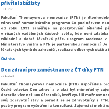
přivítal stážisty
11.11.2025
Fakultní Thomayerova nemocnice (FTN) je dlouhodob
zdravotně humanitárního programu ČR pod názvem MEDE
od roku 1993 zaměřuje na poskytování lékařské p
v různých vzdálených částech světa, kde není zdalek
základní a dobrá lékařská péče. Program Medevac v 
Ministerstvo vnitra a FTN je partnerskou nemocnicí
.
Je 
lékařských týmů do zahraničí, realizací odborných stáží a 
Číst více
Den zdraví pro zaměstnance z ČT díky FTN
11.11.2025
Fakultní Thomayerova nemocnice (FTN) uspořádala pr
České televize Den zdraví a o akci byl mimořádný zá
dorazilo více než 300 účastníků, kteří využili možnost nec
svůj zdravotní stav a poradit se se zdravotníky z FTN.
pestrý program vyšetření a konzultací. Zájemci si mohli n