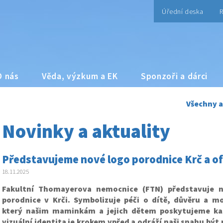
Úřední deska
R
O nás
Věda, výzkum a EK
Sponzoři a dárci
Všechny a
Novinky a aktuality
Představujeme nové logo porodnice Krč a ofic
18.11.2025
Fakultní Thomayerova nemocnice (FTN) představuje n
porodnice v Krči. Symbolizuje péči o dítě, důvěru a mo
který našim maminkám a jejich dětem poskytujeme ka
vizuální identita je krokem vpřed a odráží naši snahu být