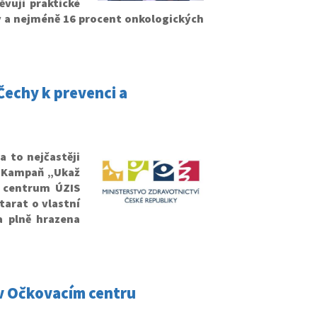
ěvují praktické
y a nejméně 16 procent onkologických
Čechy k prevenci a
 to nejčastěji
. Kampaň „Ukaž
é centrum ÚZIS
tarat o vlastní
a plně hrazena
 v Očkovacím centru