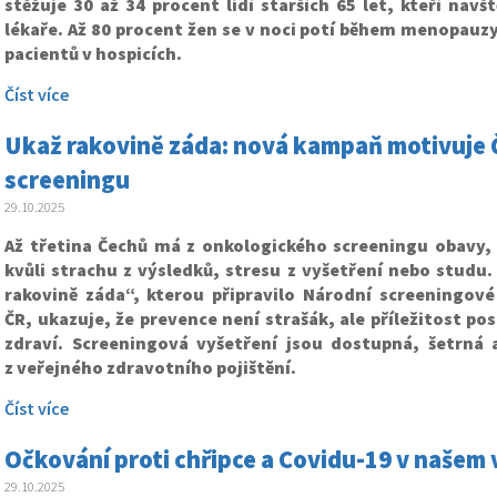
stěžuje 30 až 34 procent lidí starších 65 let, kteří navšt
lékaře. Až 80 procent žen se v noci potí během menopauz
pacientů v hospicích.
Číst více
Ukaž rakovině záda: nová kampaň motivuje 
screeningu
29.10.2025
Až třetina Čechů má z onkologického screeningu obavy, a
kvůli strachu z výsledků, stresu z vyšetření nebo studu
rakovině záda“, kterou připravilo Národní screeningov
ČR, ukazuje, že prevence není strašák, ale příležitost pos
zdraví. Screeningová vyšetření jsou dostupná, šetrná 
z veřejného zdravotního pojištění.
Číst více
Očkování proti chřipce a Covidu-19 v našem
29.10.2025