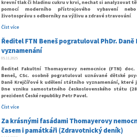
krevní tlak či hladinu cukru v krvi, nechat si analyzovat 
pomocí moderního přístrojového vybavení nebo
životosprávu s odborníky na výživu a zdravé stravování
.
Číst více
Ředitel FTN Beneš pogratuloval PhDr. Daně K
vyznamenání
05.11.2025
Ředitel Fakultní Thomayerovy nemocnice (FTN) doc.
Beneš, CSc. osobně pogratuloval uznávané dětské psy
Daně Krejčířové k udělení státního vyznamenání, které jí
Dne vzniku samostatného československého státu (28.
prezident České republiky Petr Pavel.
Číst více
Za krásnými fasádami Thomayerovy nemocnic
časem i památkáři (Zdravotnický deník)