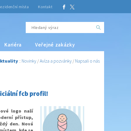
ezidenční místa
Kontakt
Kariéra
Veřejné zakázky
ktuality
::
Novinky
/
Avíza a pozvánky
/
Napsali o nás
iální fcb profil!
ové logo naší
derní přístup,
ždý den. Nová
 místem, kde se